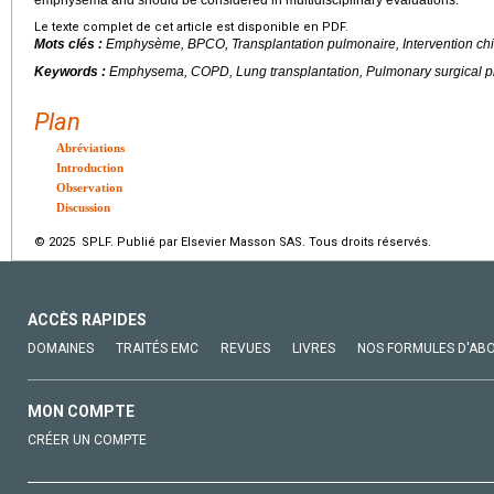
emphysema and should be considered in multidisciplinary evaluations.
Le texte complet de cet article est disponible en PDF.
Mots clés :
Emphysème, BPCO, Transplantation pulmonaire, Intervention chi
Keywords :
Emphysema, COPD, Lung transplantation, Pulmonary surgical 
Plan
Abréviations
Introduction
Observation
Discussion
© 2025 SPLF. Publié par Elsevier Masson SAS. Tous droits réservés.
ACCÈS RAPIDES
DOMAINES
TRAITÉS EMC
REVUES
LIVRES
NOS FORMULES D'AB
MON COMPTE
CRÉER UN COMPTE