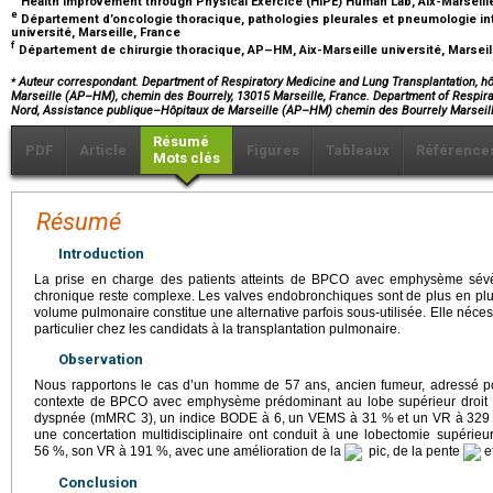
Health Improvement through Physical Exercice (HIPE) Human Lab, Aix-Marseille
e
Département d’oncologie thoracique, pathologies pleurales et pneumologie in
université, Marseille, France
f
Département de chirurgie thoracique, AP–HM, Aix-Marseille université, Marseil
⁎
Auteur correspondant. Department of Respiratory Medicine and Lung Transplantation, hô
Marseille (AP–HM), chemin des Bourrely, 13015 Marseille, France. Department of Respira
Nord, Assistance publique–Hôpitaux de Marseille (AP–HM) chemin des Bourrely Marseil
Résumé
PDF
Article
Figures
Tableaux
Référence
Mots clés
Résumé
Introduction
La prise en charge des patients atteints de BPCO avec emphysème sévère
chronique reste complexe. Les valves endobronchiques sont de plus en plus 
volume pulmonaire constitue une alternative parfois sous-utilisée. Elle nécess
particulier chez les candidats à la transplantation pulmonaire.
Observation
Nous rapportons le cas d’un homme de 57 ans, ancien fumeur, adressé po
contexte de BPCO avec emphysème prédominant au lobe supérieur droit et
dyspnée (mMRC 3), un indice BODE à 6, un VEMS à 31 % et un VR à 329 % 
une concertation multidisciplinaire ont conduit à une lobectomie supérieu
56 %, son VR à 191 %, avec une amélioration de la
pic, de la pente
e
Conclusion