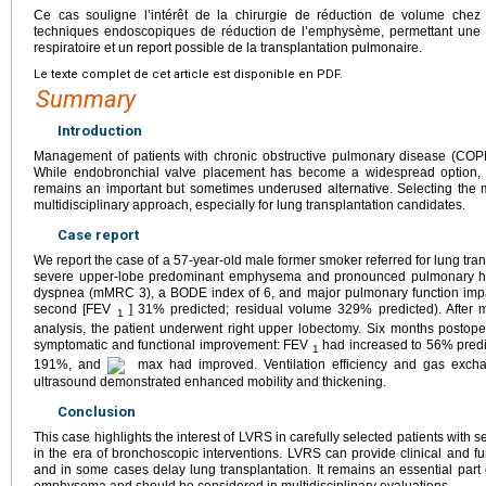
Ce cas souligne l’intérêt de la chirurgie de réduction de volume chez 
techniques endoscopiques de réduction de l’emphysème, permettant une amé
respiratoire et un report possible de la transplantation pulmonaire.
Le texte complet de cet article est disponible en PDF.
Summary
Introduction
Management of patients with chronic obstructive pulmonary disease (C
While endobronchial valve placement has become a widespread option, 
remains an important but sometimes underused alternative. Selecting the m
multidisciplinary approach, especially for lung transplantation candidates.
Case report
We report the case of a 57-year-old male former smoker referred for lung t
severe upper-lobe predominant emphysema and pronounced pulmonary hype
dyspnea (mMRC 3), a BODE index of 6, and major pulmonary function impai
second [FEV
] 31% predicted; residual volume 329% predicted). After mu
1
analysis, the patient underwent right upper lobectomy. Six months postoper
symptomatic and functional improvement: FEV
had increased to 56% predi
1
191%, and
max had improved. Ventilation efficiency and gas excha
ultrasound demonstrated enhanced mobility and thickening.
Conclusion
This case highlights the interest of LVRS in carefully selected patients wit
in the era of bronchoscopic interventions. LVRS can provide clinical and func
and in some cases delay lung transplantation. It remains an essential part 