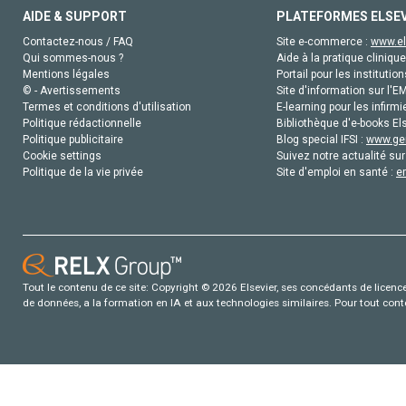
AIDE & SUPPORT
PLATEFORMES ELSE
Contactez-nous / FAQ
Site e-commerce :
www.el
Qui sommes-nous ?
Aide à la pratique clinique
Mentions légales
Portail pour les institution
© - Avertissements
Site d'information sur l'E
Termes et conditions d'utilisation
E-learning pour les infirmi
Politique rédactionnelle
Bibliothèque d'e-books Els
Politique publicitaire
Blog special IFSI :
www.gen
Cookie settings
Suivez notre actualité sur
Politique de la vie privée
Site d'emploi en santé :
e
Tout le contenu de ce site: Copyright © 2026 Elsevier, ses concédants de licence e
de données, a la formation en IA et aux technologies similaires. Pour tout con