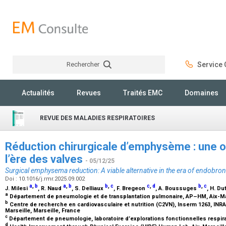
Rechercher
Service C
Rechercher
Actualités
Revues
Traités EMC
Domaines
REVUE DES MALADIES RESPIRATOIRES
Réduction chirurgicale d’emphysème : une op
l’ère des valves
- 05/12/25
Surgical emphysema reduction: A viable alternative in the era of endobron
Doi : 10.1016/j.rmr.2025.09.002
a
,
b
a
,
b
b
,
c
c
,
d
b
,
c
J. Milesi
, R. Naud
, S. Delliaux
, F. Bregeon
, A. Boussuges
, H. D
a
Département de pneumologie et de transplantation pulmonaire, AP–HM, Aix-Mars
b
Centre de recherche en cardiovasculaire et nutrition (C2VN), Inserm 1263, INRA
Marseille, Marseille, France
c
Département de pneumologie, laboratoire d’explorations fonctionnelles respir
d