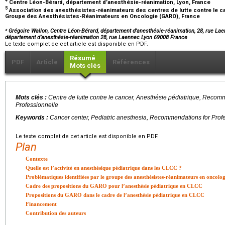
Centre Léon-Bérard, département d’anesthésie-réanimation, Lyon, France
5
Association des anesthésistes-réanimateurs des centres de lutte contre le canc
Groupe des Anesthésistes-Réanimateurs en Oncologie (GARO), France
⁎
Grégoire Wallon, Centre Léon-Bérard, département d’anesthésie-réanimation, 28, rue Lae
département d’anesthésie-réanimation 28, rue Laennec Lyon 69008 France
Le texte complet de cet article est disponible en PDF.
Résumé
PDF
Article
Références
Mots clés
Mots clés :
Centre de lutte contre le cancer, Anesthésie pédiatrique, Recom
Professionnelle
Keywords :
Cancer center, Pediatric anesthesia, Recommendations for Profe
Le texte complet de cet article est disponible en PDF.
Plan
Contexte
Quelle est l’activité en anesthésique pédiatrique dans les CLCC ?
Problématiques identifiées par le groupe des anesthésistes-réanimateurs en oncol
Cadre des propositions du GARO pour l’anesthésie pédiatrique en CLCC
Propositions du GARO dans le cadre de l’anesthésie pédiatrique en CLCC
Financement
Contribution des auteurs