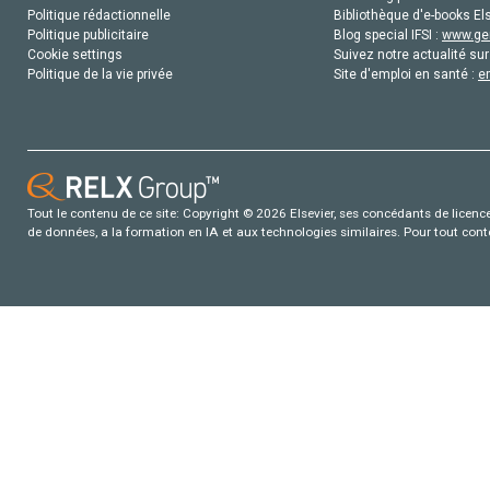
Politique rédactionnelle
Bibliothèque d'e-books Els
Politique publicitaire
Blog special IFSI :
www.gen
Cookie settings
Suivez notre actualité sur
Politique de la vie privée
Site d'emploi en santé :
e
Tout le contenu de ce site: Copyright © 2026 Elsevier, ses concédants de licence e
de données, a la formation en IA et aux technologies similaires. Pour tout con