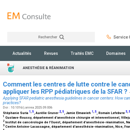
Rechercher
Service C
Rechercher
Actualités
Revues
Traités EMC
Domaines
ANESTHÉSIE & RÉANIMATION
Comment les centres de lutte contre le can
appliquer les RPP pédiatriques de la SFAR ?
Applying SFAR pediatric anesthesia guidelines in cancer centers: How c
practices?
Doi : 10.1016/j.anrea.2025.09.006
1
,
5
2
,
5
1
,
5
3
,
Stéphanie Suria
, Aurélie Gruner
, Jamie Elmawieh
, Romain Lefebvre
1
Gustave-Roussy, département d’anesthésie chirurgie et interventionnel, Villeju
2
Institut de cancérologie de l’Ouest, département d’anesthésie-réanimation, N
3
Centre Antoine-Lacassagne, département d’anesthésie-réanimation, Nice, Fr
4