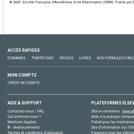
© 2025 Société Française d'Anesthésie et de Réanimation (SFAR). Publié par E
ACCÈS RAPIDES
DOMAINES
TRAITÉS EMC
REVUES
LIVRES
NOS FORMULES D'AB
MON COMPTE
CRÉER UN COMPTE
AIDE & SUPPORT
PLATEFORMES ELSE
Contactez-nous / FAQ
Site e-commerce :
www.el
Qui sommes-nous ?
Aide à la pratique clinique
Mentions légales
Portail pour les institution
© - Avertissements
Site d'information sur l'E
Termes et conditions d'utilisation
E-learning pour les infirmi