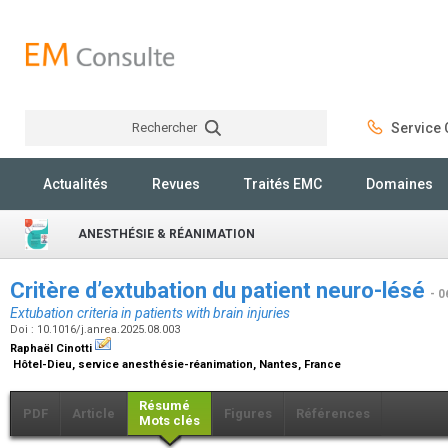
Rechercher
Service C
Rechercher
Actualités
Revues
Traités EMC
Domaines
ANESTHÉSIE & RÉANIMATION
Critère d’extubation du patient neuro-lésé
- 0
Extubation criteria in patients with brain injuries
Doi : 10.1016/j.anrea.2025.08.003
Raphaël Cinotti
Hôtel-Dieu, service anesthésie-réanimation, Nantes, France
Résumé
PDF
Article
Figures
Références
Mots clés