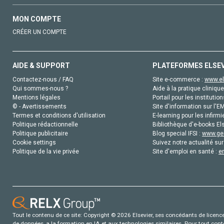
MON COMPTE
CRÉER UN COMPTE
AIDE & SUPPORT
PLATEFORMES ELSE
Contactez-nous / FAQ
Site e-commerce :
www.el
Qui sommes-nous ?
Aide à la pratique clinique
Mentions légales
Portail pour les institution
© - Avertissements
Site d'information sur l'E
Termes et conditions d'utilisation
E-learning pour les infirmi
Politique rédactionnelle
Bibliothèque d'e-books Els
Politique publicitaire
Blog special IFSI :
www.gen
Cookie settings
Suivez notre actualité sur
Politique de la vie privée
Site d'emploi en santé :
e
Tout le contenu de ce site: Copyright © 2026 Elsevier, ses concédants de licence e
de données, a la formation en IA et aux technologies similaires. Pour tout con