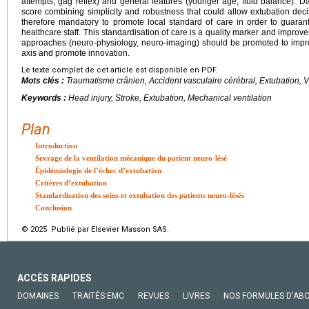
attempts, gag reflex) and general features (younger age, fluid balance). D
score combining simplicity and robustness that could allow extubation deci
therefore mandatory to promote local standard of care in order to gu
healthcare staff. This standardisation of care is a quality marker and improve
approaches (neuro-physiology, neuro-imaging) should be promoted to impro
axis and promote innovation.
Le texte complet de cet article est disponible en PDF.
Mots clés :
Traumatisme crânien, Accident vasculaire cérébral, Extubation, 
Keywords :
Head injury, Stroke, Extubation, Mechanical ventilation
Plan
Introduction
Sevrage de la ventilation mécanique du patient neuro-lésé
Épidémiologie de l’échec d’extubation
Critères d’extubation
Standardisation des soins et extubation des patients neuro-lésés
Conclusion
© 2025 Publié par Elsevier Masson SAS.
ACCÈS RAPIDES
DOMAINES
TRAITÉS EMC
REVUES
LIVRES
NOS FORMULES D'AB