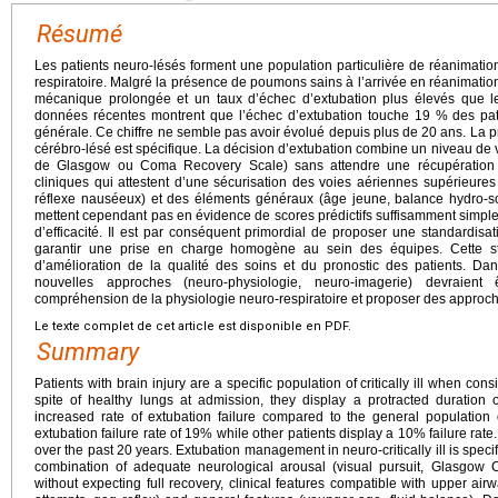
Résumé
Les patients neuro-lésés forment une population particulière de réanimatio
respiratoire. Malgré la présence de poumons sains à l’arrivée en réanimation
mécanique prolongée et un taux d’échec d’extubation plus élevés que le
données récentes montrent que l’échec d’extubation touche 19 % des pat
générale. Ce chiffre ne semble pas avoir évolué depuis plus de 20 ans. La pr
cérébro-lésé est spécifique. La décision d’extubation combine un niveau de v
de Glasgow ou Coma Recovery Scale) sans attendre une récupération 
cliniques qui attestent d’une sécurisation des voies aériennes supérieures s
réflexe nauséeux) et des éléments généraux (âge jeune, balance hydro-so
mettent cependant pas en évidence de scores prédictifs suffisamment simpl
d’efficacité. Il est par conséquent primordial de proposer une standardisat
garantir une prise en charge homogène au sein des équipes. Cette s
d’amélioration de la qualité des soins et du pronostic des patients. Dan
nouvelles approches (neuro-physiologie, neuro-imagerie) devraient
compréhension de la physiologie neuro-respiratoire et proposer des approc
Le texte complet de cet article est disponible en PDF.
Summary
Patients with brain injury are a specific population of critically ill when co
spite of healthy lungs at admission, they display a protracted duration 
increased rate of extubation failure compared to the general population of 
extubation failure rate of 19% while other patients display a 10% failure rate
over the past 20 years. Extubation management in neuro-critically ill is speci
combination of adequate neurological arousal (visual pursuit, Glasgo
without expecting full recovery, clinical features compatible with upper air