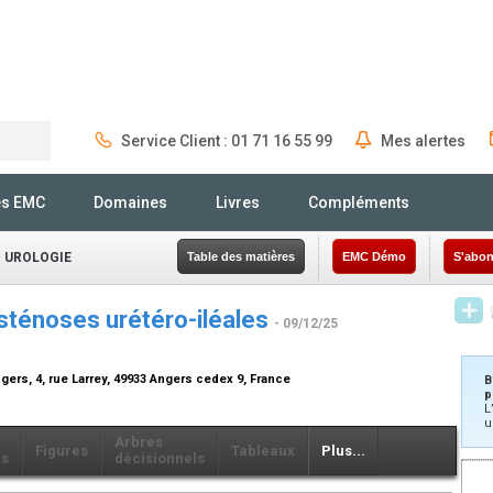
Service Client : 01 71 16 55 99
Mes alertes
Rechercher
és EMC
Domaines
Livres
Compléments
- UROLOGIE
Table des matières
EMC Démo
S'abon
 sténoses urétéro-iléales
- 09/12/25
gers, 4, rue Larrey, 49933 Angers cedex 9, France
B
p
L
u
Arbres
Figures
Tableaux
Plus...
ls
décisionnels