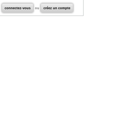
connectez-vous
ou
créez un compte