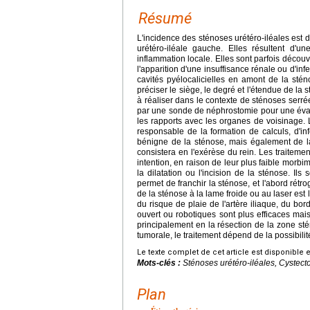
Résumé
L'incidence des sténoses urétéro-iléales est 
urétéro-iléale gauche. Elles résultent d'un
inflammation locale. Elles sont parfois découv
l'apparition d'une insuffisance rénale ou d'inf
cavités pyélocalicielles en amont de la sté
préciser le siège, le degré et l'étendue de l
à réaliser dans le contexte de sténoses serré
par une sonde de néphrostomie pour une évalu
les rapports avec les organes de voisinage. L
responsable de la formation de calculs, d'inf
bénigne de la sténose, mais également de la 
consistera en l'exérèse du rein. Les traiteme
intention, en raison de leur plus faible morbim
la dilatation ou l'incision de la sténose. Il
permet de franchir la sténose, et l'abord rétro
de la sténose à la lame froide ou au laser est l
du risque de plaie de l'artère iliaque, du bo
ouvert ou robotiques sont plus efficaces mais
principalement en la résection de la zone st
tumorale, le traitement dépend de la possibilit
Le texte complet de cet article est disponible 
Mots-clés :
Sténoses urétéro-iléales, Cystec
Plan