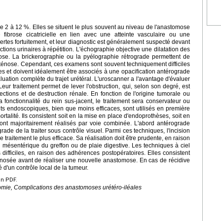
de 2 à 12 %. Elles se situent le plus souvent au niveau de l'anastomose
e fibrose cicatricielle en lien avec une atteinte vasculaire ou une
ertes fortuitement, et leur diagnostic est généralement suspecté devant
ections urinaires à répétition. L'échographie objective une dilatation des
nose. La brickerographie ou la pyélographie rétrograde permettent de
a sténose. Cependant, ces examens sont souvent techniquement difficiles
es et doivent idéalement être associés à une opacification antérograde
ation complète du trajet urétéral. L'uroscanner a l'avantage d'évaluer
eur traitement permet de lever l'obstruction, qui, selon son degré, est
ections et de destruction rénale. En fonction de l'origine tumorale ou
fonctionnalité du rein sus-jacent, le traitement sera conservateur ou
nts endoscopiques, bien que moins efficaces, sont utilisés en première
ortalité. Ils consistent soit en la mise en place d'endoprothèses, soit en
s sont majoritairement réalisés par voie combinée. L'abord antérograde
grade de la traiter sous contrôle visuel. Parmi ces techniques, l'incision
e traitement le plus efficace. Sa réalisation doit être prudente, en raison
rd mésentérique du greffon ou de plaie digestive. Les techniques à ciel
 difficiles, en raison des adhérences postopératoires. Elles consistent
énosée avant de réaliser une nouvelle anastomose. En cas de récidive
é d'un contrôle local de la tumeur.
en PDF.
tomie, Complications des anastomoses urétéro-iléales