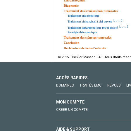
Étiopathogénie
Diagnostic
Traitement des sténoses non tumorales
Traitement endoscopique
[
,
,
,
,
]
Traitement chirurgical à ciel ouvert
[
,
,
,
,
]
Traitement laparoscopique robot-assisté
Stratégie thérapeutique
Traitement des sténoses tumorales
Conclusion
Déclaration de liens d'intérêts
© 2025 Elsevier Masson SAS. Tous droits réser
ACCÈS RAPIDES
DOMAINES
TRAITÉS EMC
REVUES
LI
MON COMPTE
CRÉER UN COMPTE
AIDE & SUPPORT