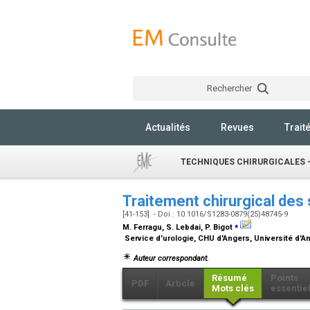
Rechercher
Actualités
Revues
Trait
TECHNIQUES CHIRURGICALES 
Traitement chirurgical des
[41-153] - Doi : 10.1016/S1283-0879(25)48745-9
⁎
M. Ferragu, S. Lebdai, P. Bigot
Service d'urologie, CHU d'Angers, Université d'An
Auteur correspondant.
Résumé
Points
PDF
Article
Mots clés
essentie