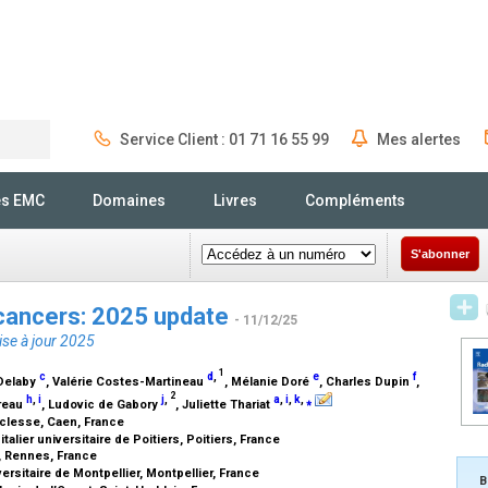
Service Client : 01 71 16 55 99
Mes alertes
Rechercher
és EMC
Domaines
Livres
Compléments
S'abonner
 cancers: 2025 update
- 11/12/25
ise à jour 2025
1
c
d
,
e
f
Delaby
, Valérie Costes-Martineau
, Mélanie Doré
, Charles Dupin
,
2
h
,
i
j
,
a
,
i
,
k
,
⁎
treau
, Ludovic de Gabory
, Juliette Thariat
aclesse, Caen, France
alier universitaire de Poitiers, Poitiers, France
, Rennes, France
ersitaire de Montpellier, Montpellier, France
B