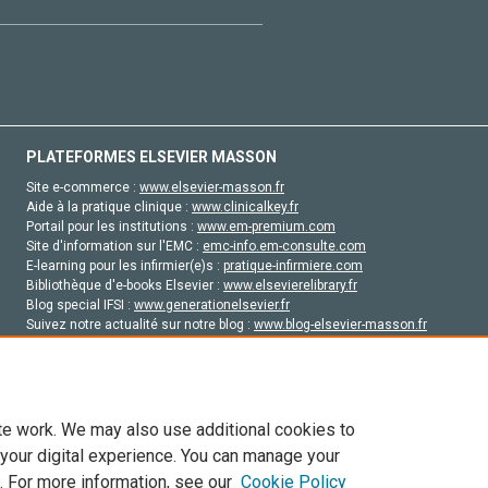
PLATEFORMES ELSEVIER MASSON
Site e-commerce :
www.elsevier-masson.fr
Aide à la pratique clinique :
www.clinicalkey.fr
Portail pour les institutions :
www.em-premium.com
Site d'information sur l'EMC :
emc-info.em-consulte.com
E-learning pour les infirmier(e)s :
pratique-infirmiere.com
Bibliothèque d'e-books Elsevier :
www.elsevierelibrary.fr
Blog special IFSI :
www.generationelsevier.fr
Suivez notre actualité sur notre blog :
www.blog-elsevier-masson.fr
Site d'emploi en santé :
emploisante.com
te work. We may also use additional cookies to
 your digital experience. You can manage your
. For more information, see our
Cookie Policy
vier, ses concédants de licence et ses contributeurs. Tout les droits sont réservés, y 