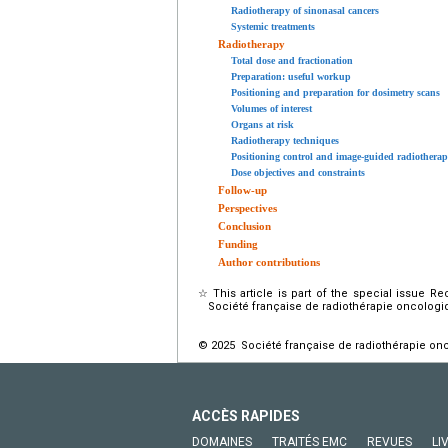
Radiotherapy of sinonasal cancers
Systemic treatments
Radiotherapy
Total dose and fractionation
Preparation: useful workup
Positioning and preparation for dosimetry scans
Volumes of interest
Organs at risk
Radiotherapy techniques
Positioning control and image-guided radiothera
Dose objectives and constraints
Follow-up
Perspectives
Conclusion
Funding
Author contributions
☆
This article is part of the special issue 
Société française de radiothérapie oncologi
© 2025 Société française de radiothérapie onc
ACCÈS RAPIDES
DOMAINES
TRAITÉS EMC
REVUES
LI