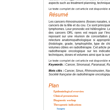
aspects such as treatment planning, technique
Le texte complet de cet article est disponible 
Résumé
Les cancers rhinosinusiens (fosses nasales, s
cancers de la tête et du cou. Ce sont princ
lymphomes. Leur pronostic est hétérogène. Le
des cancers ORL rares est requis par l’Insti
reposant sur une réunion de concertation p
relecture anatomopathologique si approprié
(histologie, grade, lymphophilie, type de c
volumes cibles en radiothérapie. Cet article 
radiotherapie oncologique sur les indicat
techniques, doses et volumes ainsi que la sur
Le texte complet de cet article est disponible 
Keywords :
Cancer, Sinonasal, Paranasal, 
Mots clés :
Cancer, Sinus, Rhinosinusien, N
Société française de radiothérapie oncologiq
Plan
Epidemiological overview
Clinical presentation
Diagnostic workup
Therapeutic indications
Surgery