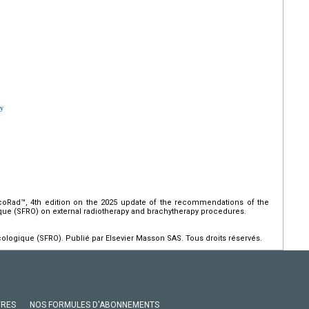
py
RecoRad™, 4th edition on the 2025 update of the recommendations of the
que (SFRO) on external radiotherapy and brachytherapy procedures.
ologique (SFRO). Publié par Elsevier Masson SAS. Tous droits réservés.
VRES
NOS FORMULES D'ABONNEMENTS