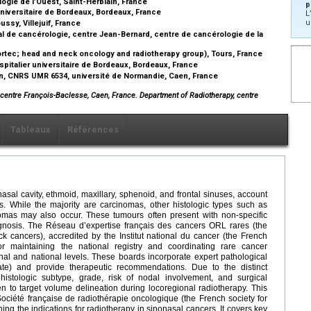
ogie de l’Ouest, Saint-Herblain, France
p
universitaire de Bordeaux, Bordeaux, France
L
u
ssy, Villejuif, France
al de cancérologie, centre Jean-Bernard, centre de cancérologie de la
ortec; head and neck oncology and radiotherapy group), Tours, France
pitalier universitaire de Bordeaux, Bordeaux, France
n, CNRS UMR 6534, université de Normandie, Caen, France
centre François-Baclesse, Caen, France. Department of Radiotherapy, centre
Tableaux
Références
asal cavity, ethmoid, maxillary, sphenoid, and frontal sinuses, account
. While the majority are carcinomas, other histologic types such as
as may also occur. These tumours often present with non-specific
nosis. The Réseau d’expertise français des cancers ORL rares (the
 cancers), accredited by the Institut national du cancer (the French
 for maintaining the national registry and coordinating rare cancer
onal and national levels. These boards incorporate expert pathological
te) and provide therapeutic recommendations. Due to the distinct
 histologic subtype, grade, risk of nodal involvement, and surgical
n to target volume delineation during locoregional radiotherapy. This
Société française de radiothérapie oncologique (the French society for
g the indications for radiotherapy in sinonasal cancers. It covers key