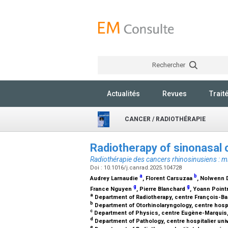
Rechercher
Actualités
Revues
Trait
CANCER / RADIOTHÉRAPIE
Radiotherapy of sinonasal
Radiothérapie des cancers rhinosinusiens : m
Doi : 10.1016/j.canrad.2025.104728
a
b
Audrey Larnaudie
, Florent Carsuzaa
, Nolwenn 
g
g
France Nguyen
, Pierre Blanchard
, Yoann Poin
a
Department of Radiotherapy, centre François-B
b
Department of Otorhinolaryngology, centre hospit
c
Department of Physics, centre Eugène-Marquis
d
Department of Pathology, centre hospitalier univ
e