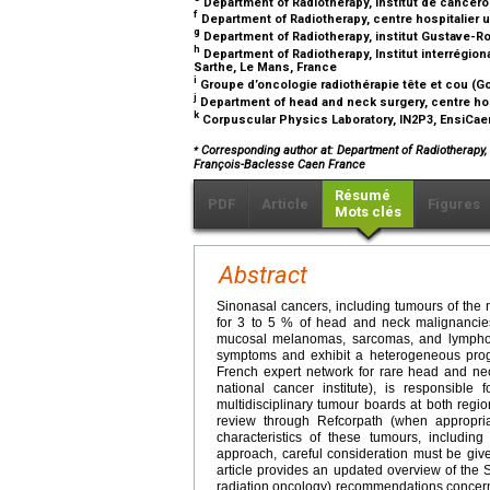
Department of Radiotherapy, Institut de cancérol
f
Department of Radiotherapy, centre hospitalier 
g
Department of Radiotherapy, institut Gustave-Rou
h
Department of Radiotherapy, Institut interrégion
Sarthe, Le Mans, France
i
Groupe d’oncologie radiothérapie tête et cou (G
j
Department of head and neck surgery, centre hos
k
Corpuscular Physics Laboratory, IN2P3, EnsiCae
⁎
Corresponding author at: Department of Radiotherapy, 
François-Baclesse Caen France
Résumé
PDF
Article
Figures
Mots clés
Abstract
Sinonasal cancers, including tumours of the n
for 3 to 5 % of head and neck malignancies
mucosal melanomas, sarcomas, and lymphom
symptoms and exhibit a heterogeneous prog
French expert network for rare head and neck
national cancer institute), is responsible
multidisciplinary tumour boards at both regi
review through Refcorpath (when appropria
characteristics of these tumours, including
approach, careful consideration must be give
article provides an updated overview of the 
radiation oncology) recommendations concernin