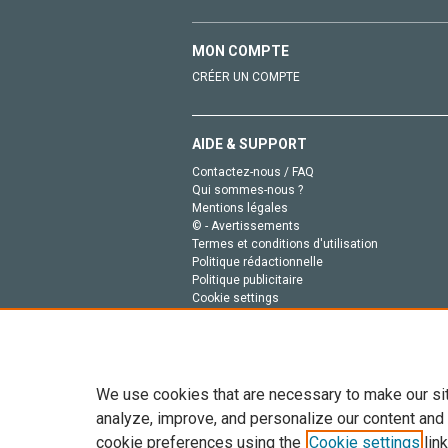
MON COMPTE
CRÉER UN COMPTE
AIDE & SUPPORT
Contactez-nous / FAQ
Qui sommes-nous ?
Mentions légales
© - Avertissements
Termes et conditions d'utilisation
Politique rédactionnelle
Politique publicitaire
Cookie settings
Politique de la vie privée
We use cookies that are necessary to make our si
analyze, improve, and personalize our content and
cookie preferences using the
Cookie settings
link
Tout le contenu de ce site: Copyright © 2026 Else