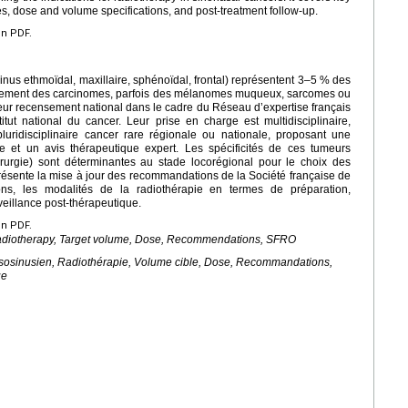
s, dose and volume specifications, and post-treatment follow-up.
en PDF.
inus ethmoïdal, maxillaire, sphénoïdal, frontal) représentent 3–5 % des
ipalement des carcinomes, parfois des mélanomes muqueux, sarcomes ou
ur recensement national dans le cadre du Réseau d’expertise français
tut national du cancer. Leur prise en charge est multidisciplinaire,
luridisciplinaire cancer rare régionale ou nationale, proposant une
e et un avis thérapeutique expert. Les spécificités de ces tumeurs
hirurgie) sont déterminantes au stade locorégional pour le choix des
présente la mise à jour des recommandations de la Société française de
ions, les modalités de la radiothérapie en termes de préparation,
veillance post-thérapeutique.
en PDF.
Radiotherapy, Target volume, Dose, Recommendations, SFRO
asosinusien, Radiothérapie, Volume cible, Dose, Recommandations,
ue