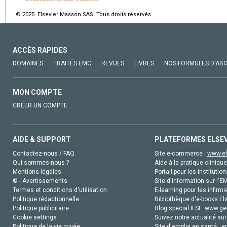
© 2025 Elsevier Masson SAS. Tous droits réservés.
ACCÈS RAPIDES
DOMAINES
TRAITÉS EMC
REVUES
LIVRES
NOS FORMULES D'AB
MON COMPTE
CRÉER UN COMPTE
AIDE & SUPPORT
PLATEFORMES ELSE
Contactez-nous / FAQ
Site e-commerce :
www.el
Qui sommes-nous ?
Aide à la pratique clinique
Mentions légales
Portail pour les institution
© - Avertissements
Site d'information sur l'E
Termes et conditions d'utilisation
E-learning pour les infirmi
Politique rédactionnelle
Bibliothèque d'e-books Els
Politique publicitaire
Blog special IFSI :
www.gen
Cookie settings
Suivez notre actualité sur
Politique de la vie privée
Site d'emploi en santé :
e