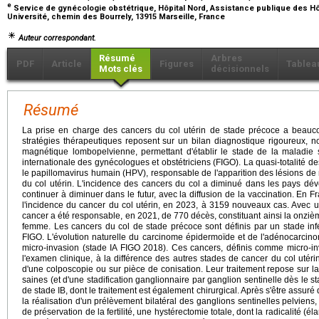
e
Service de gynécologie obstétrique, Hôpital Nord, Assistance publique des Hô
Université, chemin des Bourrely, 13915 Marseille, France
Auteur correspondant.
Résumé
Arbres
PDF
Article
Figures
Tablea
Mots clés
décisionnels
Résumé
La prise en charge des cancers du col utérin de stade précoce a beauc
stratégies thérapeutiques reposent sur un bilan diagnostique rigoureux,
magnétique lombopelvienne, permettant d'établir le stade de la maladie s
internationale des gynécologues et obstétriciens (FIGO). La quasi-totalité des
le papillomavirus humain (HPV), responsable de l'apparition des lésions de 
du col utérin. L'incidence des cancers du col a diminué dans les pays dév
continuer à diminuer dans le futur, avec la diffusion de la vaccination. En Fr
l'incidence du cancer du col utérin, en 2023, à 3159 nouveaux cas. Avec 
cancer a été responsable, en 2021, de 770 décès, constituant ainsi la onziè
femme. Les cancers du col de stade précoce sont définis par un stade infér
FIGO. L'évolution naturelle du carcinome épidermoïde et de l'adénocarcin
micro-invasion (stade IA FIGO 2018). Ces cancers, définis comme micro-in
l'examen clinique, à la différence des autres stades de cancer du col utérin
d'une colposcopie ou sur pièce de conisation. Leur traitement repose sur l
saines (et d'une stadification ganglionnaire par ganglion sentinelle dès le 
de stade IB, dont le traitement est également chirurgical. Après s'être assuré
la réalisation d'un prélèvement bilatéral des ganglions sentinelles pelviens
de préservation de la fertilité, une hystérectomie totale, dont la radicalité (