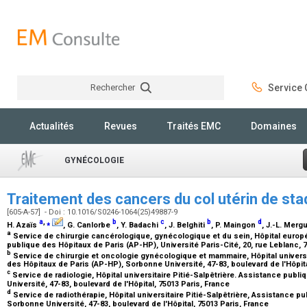
Rechercher
Service C
Rechercher
Actualités
Revues
Traités EMC
Domaines
GYNÉCOLOGIE
Traitement des cancers du col utérin de st
[605-A-57] - Doi : 10.1016/S0246-1064(25)49887-9
a
,
⁎
b
c
b
d
H. Azaïs
, G. Canlorbe
, Y. Badachi
, J. Belghiti
, P. Maingon
, J.-L. Merg
a
Service de chirurgie cancérologique, gynécologique et du sein, Hôpital eur
publique des Hôpitaux de Paris (AP-HP), Université Paris-Cité, 20, rue Leblanc, 
b
Service de chirurgie et oncologie gynécologique et mammaire, Hôpital universi
des Hôpitaux de Paris (AP-HP), Sorbonne Université, 47-83, boulevard de l'Hôpita
c
Service de radiologie, Hôpital universitaire Pitié-Salpêtrière. Assistance pub
Université, 47-83, boulevard de l'Hôpital, 75013 Paris, France
d
Service de radiothérapie, Hôpital universitaire Pitié-Salpêtrière, Assistance p
Sorbonne Université, 47-83, boulevard de l'Hôpital, 75013 Paris, France