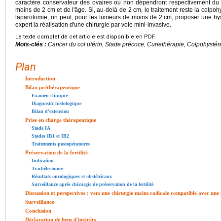
caractère conservateur des ovaires ou non dépendront respectivement du 
moins de 2 cm et de l'âge. Si, au-delà de 2 cm, le traitement reste la colpo
laparotomie, on peut, pour les tumeurs de moins de 2 cm, proposer une hys
expert la réalisation d'une chirurgie par voie mini-invasive.
Le texte complet de cet article est disponible en PDF.
Mots-clés :
Cancer du col utérin, Stade précoce, Curiethérapie, Colpohystér
Plan
Introduction
Bilan préthérapeutique
Examen clinique
Diagnostic histologique
Bilan d'extension
Prise en charge thérapeutique
Stade IA
Stades IB1 et IB2
Traitements postopératoires
Préservation de la fertilité
Indication
Trachélectomie
Résultats oncologiques et obstétricaux
Surveillance après chirurgie de préservation de la fertilité
Discussion et perspectives : vers une chirurgie moins radicale compatible avec une 
Surveillance
Conclusion
Déclaration de liens d'intérêts