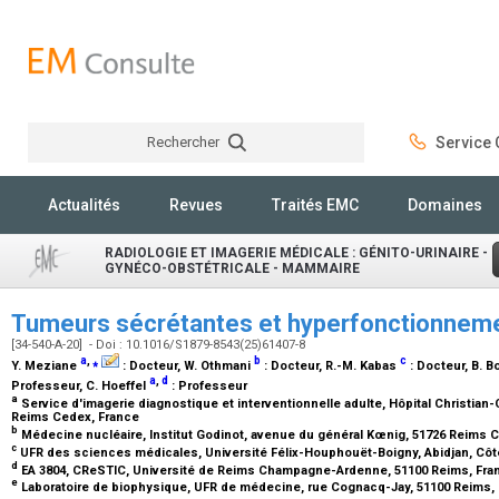
Rechercher
Service C
Rechercher
Actualités
Revues
Traités EMC
Domaines
RADIOLOGIE ET IMAGERIE MÉDICALE : GÉNITO-URINAIRE -
GYNÉCO-OBSTÉTRICALE - MAMMAIRE
Tumeurs sécrétantes et hyperfonctionneme
[34-540-A-20] - Doi : 10.1016/S1879-8543(25)61407-8
a
,
⁎
b
c
Y. Meziane
:
Docteur
, W. Othmani
:
Docteur
, R.-M. Kabas
:
Docteur
, B. 
a
,
d
Professeur
, C. Hoeffel
:
Professeur
a
Service d'imagerie diagnostique et interventionnelle adulte, Hôpital Christian
Reims Cedex, France
b
Médecine nucléaire, Institut Godinot, avenue du général Kœnig, 51726 Reims 
c
UFR des sciences médicales, Université Félix-Houphouët-Boigny, Abidjan, Côte
d
EA 3804, CReSTIC, Université de Reims Champagne-Ardenne, 51100 Reims, Fr
e
Laboratoire de biophysique, UFR de médecine, rue Cognacq-Jay, 51100 Reims,