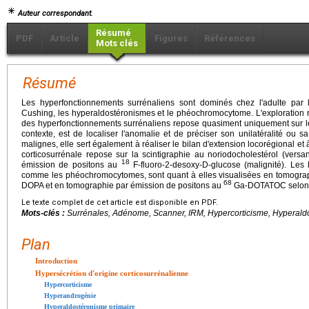
Auteur correspondant.
Résumé
PDF
Article
Figures
Références
Mots clés
Résumé
Les hyperfonctionnements surrénaliens sont dominés chez l'adulte par 
Cushing, les hyperaldostéronismes et le phéochromocytome. L'exploration 
des hyperfonctionnements surrénaliens repose quasiment uniquement sur le
contexte, est de localiser l'anomalie et de préciser son unilatéralité ou sa
malignes, elle sert également à réaliser le bilan d'extension locorégional et
corticosurrénale repose sur la scintigraphie au noriodocholestérol (vers
18
émission de positons au
F-fluoro-2-desoxy-D-glucose (malignité). Les 
comme les phéochromocytomes, sont quant à elles visualisées en tomograp
68
DOPA et en tomographie par émission de positons au
Ga-DOTATOC selon le
Le texte complet de cet article est disponible en PDF.
Mots-clés :
Surrénales, Adénome, Scanner, IRM, Hypercorticisme, Hyperal
Plan
Introduction
Hypersécrétion d'origine corticosurrénalienne
Hypercorticisme
Hyperandrogénie
Hyperaldostéronisme primaire