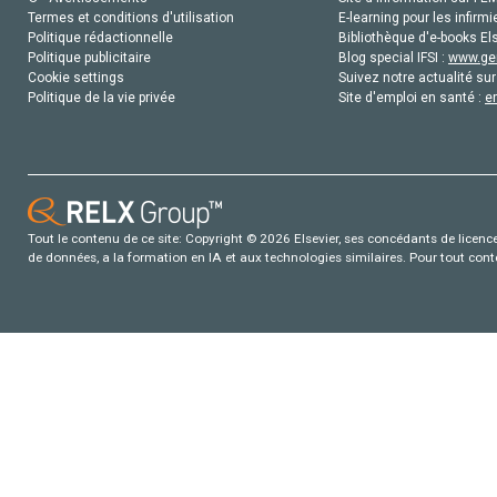
Termes et conditions d'utilisation
E-learning pour les infirmi
Politique rédactionnelle
Bibliothèque d'e-books Els
Politique publicitaire
Blog special IFSI :
www.gen
Cookie settings
Suivez notre actualité sur
Politique de la vie privée
Site d'emploi en santé :
e
Tout le contenu de ce site: Copyright © 2026 Elsevier, ses concédants de licence e
de données, a la formation en IA et aux technologies similaires. Pour tout con