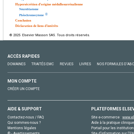
Hypersécrétion d'origine médullosurrénalienne
Neuroblastome
[
]
Phéochromocytome
Conclusion
Déclaration de liens d'intérêts
© 2025 Elsevier Masson SAS. Tous droits réservés.
ACCÈS RAPIDES
DOMAINES
TRAITÉS EMC
REVUES
LIVRES
NOS FORMULES D'AB
MON COMPTE
CRÉER UN COMPTE
AIDE & SUPPORT
PLATEFORMES ELSE
Contactez-nous / FAQ
Site e-commerce :
www.el
Qui sommes-nous ?
Aide à la pratique clinique
Mentions légales
Portail pour les institution
© - Avertissements
Site d'information sur l'E