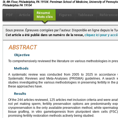
St, 4th Floor, Philadelphia, PA 19104. Perelman School of Medicine, University of Pennsylv
Philadelphia PA 19104
Résumé
PDF
Article
Figures
Tableaux
Référence
Mots clés
Sous presse. Épreuves corrigées par l'auteur. Disponible en ligne depuis le
Cet article a été publié dans un numéro de la revue,
cliquez ici pour y acc
ABSTRACT
Objective
To comprehensively reviewed the literature on various methodologies in preser
Methods
A systematic review was conducted from 2005 to 2025 in accordance wi
Systematic Reviews and Meta-Analyses (PRISMA) guidelines. A search
studies investigating the various methodologies in preserving fertility in the
these approaches have.
Results
Of the 244 articles reviewed, 125 articles met inclusion criteria and were analy
not yet making sperm, fertility preservation options are predominantly exp
cryopreservation is the only available preservation method, while spermatogon
tissue grafting, in vitro gametogenesis from pluripotent stem cells (PSC
promising fertility restoration methods actively being studied.