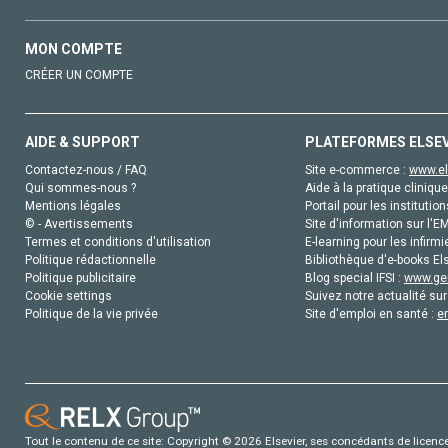
MON COMPTE
CRÉER UN COMPTE
AIDE & SUPPORT
PLATEFORMES ELSE
Contactez-nous / FAQ
Site e-commerce :
www.el
Qui sommes-nous ?
Aide à la pratique clinique
Mentions légales
Portail pour les institution
© - Avertissements
Site d'information sur l'E
Termes et conditions d'utilisation
E-learning pour les infirmi
Politique rédactionnelle
Bibliothèque d'e-books Els
Politique publicitaire
Blog special IFSI :
www.gen
Cookie settings
Suivez notre actualité sur
Politique de la vie privée
Site d'emploi en santé :
e
Tout le contenu de ce site: Copyright © 2026 Elsevier, ses concédants de licence e