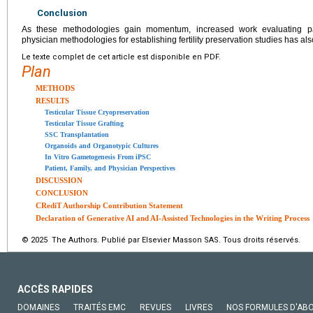
Conclusion
As these methodologies gain momentum, increased work evaluating pati
physician methodologies for establishing fertility preservation studies has als
Le texte complet de cet article est disponible en PDF.
Plan
METHODS
RESULTS
Testicular Tissue Cryopreservation
Testicular Tissue Grafting
SSC Transplantation
Organoids and Organotypic Cultures
In Vitro Gametogenesis From iPSC
Patient, Family, and Physician Perspectives
DISCUSSION
CONCLUSION
CRediT Authorship Contribution Statement
Declaration of Generative AI and AI-Assisted Technologies in the Writing Process
© 2025 The Authors. Publié par Elsevier Masson SAS. Tous droits réservés.
ACCÈS RAPIDES
DOMAINES
TRAITÉS EMC
REVUES
LIVRES
NOS FORMULES D'AB