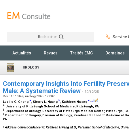
Rechercher
Service C
Rechercher
Actualités
Revues
Traités EMC
Domaines
UROLOGY
Contemporary Insights Into Fertility Preserv
Male: A Systematic Review
- 30/12/25
Doi : 10.1016/j.urology.2025.12.002
a
b
c
,
⁎
Lucille G. Cheng
, Sherry L. Huang
, Kathleen Hwang
a
University of Pittsburgh School of Medicine, Pittsburgh, PA
b
Department of Urology, University of Pittsburgh Medical Center, Pittsburgh, P
c
Department of Surgery, Division of Urology, Perelman School of Medicine at the
PA
⁎
Address correspondence to: Kathleen Hwang, M.D., Perelman School of Medicine, Univers