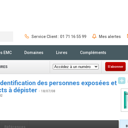
Service Client : 01 71 16 55 99
Mes alertes
Rechercher
és EMC
Domaines
Livres
Compléments
IRES
S'abonner
 identification des personnes exposées et
cts à dépister
- 18/07/08
02
B
Références