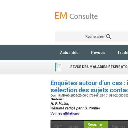
Rechercher
Actualités
Revues
Trait
REVUE DES MALADIES RESPIRATO
Enquêtes autour d’un cas :
sélection des sujets conta
Doi : RMR-06-2008-25-00-01761-8425-101019-2008065
Orateur :
H.-P. Mallet,
Résumé rédigé par : S. Pontier
Voir les affiliations
Résumé
PDF
Article
Figures