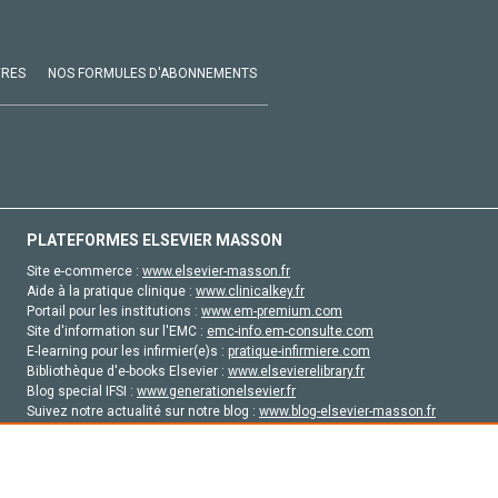
VRES
NOS FORMULES D'ABONNEMENTS
PLATEFORMES ELSEVIER MASSON
Site e-commerce :
www.elsevier-masson.fr
Aide à la pratique clinique :
www.clinicalkey.fr
Portail pour les institutions :
www.em-premium.com
Site d'information sur l'EMC :
emc-info.em-consulte.com
E-learning pour les infirmier(e)s :
pratique-infirmiere.com
Bibliothèque d'e-books Elsevier :
www.elsevierelibrary.fr
Blog special IFSI :
www.generationelsevier.fr
Suivez notre actualité sur notre blog :
www.blog-elsevier-masson.fr
Site d'emploi en santé :
emploisante.com