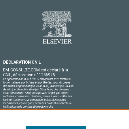
DÉCLARATION CNIL
EM-CONSULTE.COM est déclaré à la
CNIL, déclaration n° 1286925.
En application de la loi nº78-17 du 6 janvier 1978 relative à
l'informatique, aux fichiers et aux libertés, vous disposez
des droits d'opposition (art.26 de la loi), d'accès (art.34 à 38
de la loi), et de rectification (art.36 de la loi) des données
vous concernant. Ainsi, vous pouvez exiger que soient
rectifiées, complétées, clarifiées, mises à jour ou effacées
les informations vous concernant qui sont inexactes,
incomplètes, équivoques, périmées ou dont la collecte ou
l'utilisation ou la conservation est interdite.
Les informations personnelles concernant les visiteurs de
notre site, y compris leur identité, sont confidentielles.
Le responsable du site s'engage sur l'honneur à respecter
les conditions légales de confidentialité applicables en
France et à ne pas divulguer ces informations à des tiers.