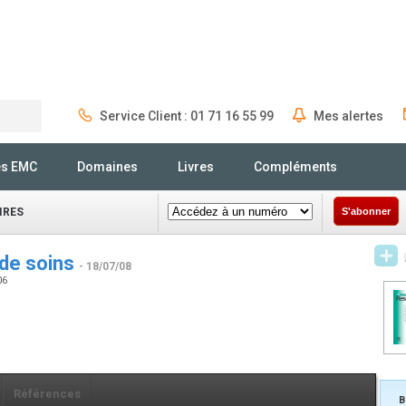
Service Client : 01 71 16 55 99
Mes alertes
Rechercher
és EMC
Domaines
Livres
Compléments
IRES
S'abonner
 de soins
- 18/07/08
06
Références
B