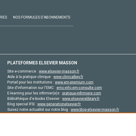
VRES
NOS FORMULES D'ABONNEMENTS
PLATEFORMES ELSEVIER MASSON
Site e-commerce :
www.elsevier-masson.fr
Aide à la pratique clinique :
www.clinicalkey.fr
Portail pour les institutions :
www.em-premium.com
Site d'information sur l'EMC :
emc-info.em-consulte.com
E-learning pour les infirmier(e)s :
pratique-infirmiere.com
Bibliothèque d'e-books Elsevier :
www.elsevierelibrary.fr
Blog special IFSI :
www.generationelsevier.fr
Suivez notre actualité sur notre blog :
www.blog-elsevier-masson.fr
Site d'emploi en santé :
emploisante.com