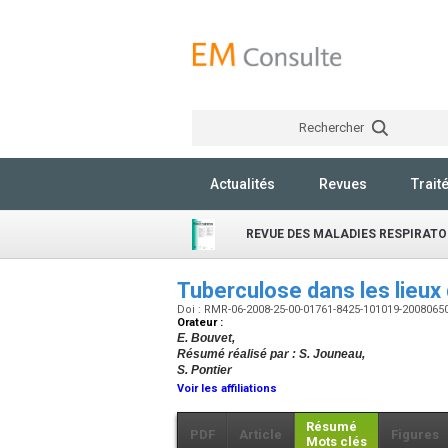
Rechercher
Actualités
Revues
Trait
REVUE DES MALADIES RESPIRATO
Tuberculose dans les lieux
Doi : RMR-06-2008-25-00-01761-8425-101019-2008065
Orateur :
E. Bouvet,
Résumé réalisé par : S. Jouneau,
S. Pontier
Voir les affiliations
Résumé
PDF
Article
Figures
Mots clés