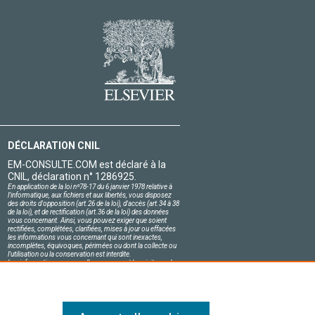
DÉCLARATION CNIL
EM-CONSULTE.COM est déclaré à la
CNIL, déclaration n° 1286925.
En application de la loi nº78-17 du 6 janvier 1978 relative à
l'informatique, aux fichiers et aux libertés, vous disposez
des droits d'opposition (art.26 de la loi), d'accès (art.34 à 38
de la loi), et de rectification (art.36 de la loi) des données
vous concernant. Ainsi, vous pouvez exiger que soient
rectifiées, complétées, clarifiées, mises à jour ou effacées
les informations vous concernant qui sont inexactes,
incomplètes, équivoques, périmées ou dont la collecte ou
l'utilisation ou la conservation est interdite.
Les informations personnelles concernant les visiteurs de
notre site, y compris leur identité, sont confidentielles.
Le responsable du site s'engage sur l'honneur à respecter
les conditions légales de confidentialité applicables en
France et à ne pas divulguer ces informations à des tiers.