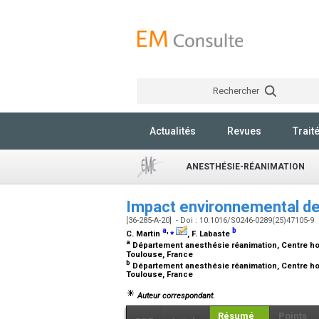
Rechercher
Actualités
Revues
Trait
ANESTHÉSIE-RÉANIMATION
Impact environnemental d
[36-285-A-20] - Doi : 10.1016/S0246-0289(25)47105-9
a
,
⁎
b
C. Martin
, F. Labaste
a
Département anesthésie réanimation, Centre hosp
Toulouse, France
b
Département anesthésie réanimation, Centre hos
Toulouse, France
Auteur correspondant.
Résumé
Points