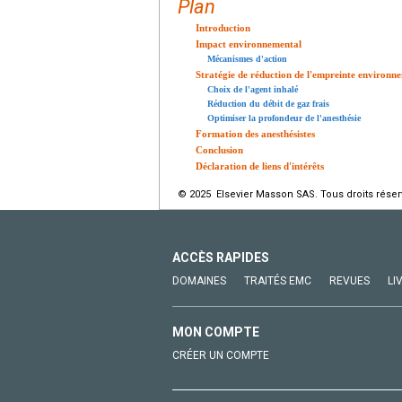
Plan
Introduction
Impact environnemental
Mécanismes d'action
Stratégie de réduction de l'empreinte environn
Choix de l'agent inhalé
Réduction du débit de gaz frais
Optimiser la profondeur de l'anesthésie
Formation des anesthésistes
Conclusion
Déclaration de liens d'intérêts
© 2025 Elsevier Masson SAS. Tous droits réser
ACCÈS RAPIDES
DOMAINES
TRAITÉS EMC
REVUES
LI
MON COMPTE
CRÉER UN COMPTE