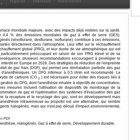
Figures
Tableaux
Références
ls
nace mondiale majeure, avec des impacts déjà visibles sur la santé.
e 4,4 % des émissions mondiales de gaz à effet de serre (GES).
génés (sévoflurane, desflurane, isoflurane), contribue à ces émissions,
ejetés directement dans l'atmosphère. Leur effet sur le réchauffement
réchauffement global (PRG), et leur durée de vie atmosphérique qui est
t particulièrement préoccupant en raison de son PRG élevé et de sa
onséquence, plusieurs recommandations encouragent à privilégier le
interdit en Europe en 2026. Des stratégies de réduction de l'empreinte
ébit de gaz frais (DGF), qui permet une réinhalation partielle des gaz
d'anesthésiques. Un DFG inférieur à 0,5 l/min est recommandé. La
dioxyde de carbone (CO
) est nécessaire pour éviter des risques liés à
2
gestion du DFG, dont l'anesthésie inhalée à objectifs de concentration,
res mesures incluent l'utilisation de dispositifs de monitorage de la
sommation de gaz et l'optimisation des systèmes d'évacuation des gaz
me la recapture et le recyclage des gaz, sont en développement mais
'anesthésie intraveineuse au propofol est une alternative, qui semble
gents halogénés, mais qui n'est pas dénué d'impact environnemental,
en PDF.
nesthésie, Halogénés, Gaz à effet de serre, Développement durable,