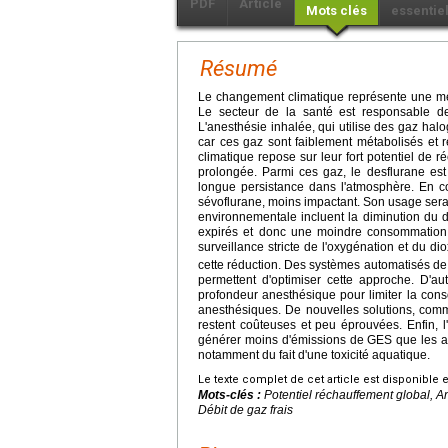
PDF
Article
Mots clés
essentie
Résumé
Le changement climatique représente une me
Le secteur de la santé est responsable d
L'anesthésie inhalée, qui utilise des gaz halo
car ces gaz sont faiblement métabolisés et r
climatique repose sur leur fort potentiel de 
prolongée. Parmi ces gaz, le desflurane es
longue persistance dans l'atmosphère. En c
sévoflurane, moins impactant. Son usage sera 
environnementale incluent la diminution du d
expirés et donc une moindre consommation 
surveillance stricte de l'oxygénation et du 
cette réduction. Des systèmes automatisés de 
permettent d'optimiser cette approche. D'aut
profondeur anesthésique pour limiter la con
anesthésiques. De nouvelles solutions, com
restent coûteuses et peu éprouvées. Enfin, l
générer moins d'émissions de GES que les a
notamment du fait d'une toxicité aquatique.
Le texte complet de cet article est disponible 
Mots-clés :
Potentiel réchauffement global, A
Débit de gaz frais