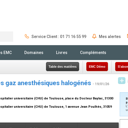
Service Client : 01 71 16 55 99
Mes alertes
Rechercher
és EMC
Domaines
Livres
Compléments
Table des matières
EMC Démo
S'abon
es gaz anesthésiques halogénés
- 19/01/26
italier universitaire (CHU) de Toulouse, place du Docteur Baylac, 31300
B
p
L
pitalier universitaire (CHU) de Toulouse, 1 avenue Jean Poulhès, 31059
u