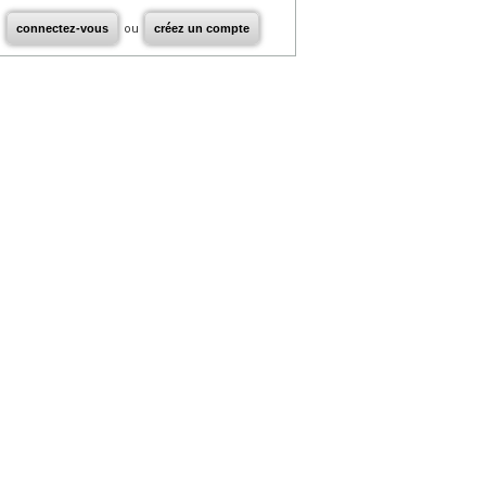
connectez-vous
ou
créez un compte