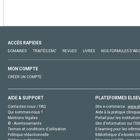
ACCÈS RAPIDES
DOMAINES
TRAITÉS EMC
REVUES
LIVRES
NOS FORMULES D'AB
MON COMPTE
CRÉER UN COMPTE
AIDE & SUPPORT
PLATEFORMES ELSE
Contactez-nous / FAQ
Site e-commerce :
www.el
Qui sommes-nous ?
Aide à la pratique clinique
Mentions légales
Portail pour les institution
© - Avertissements
Site d'information sur l'E
Termes et conditions d'utilisation
E-learning pour les infirmi
Politique rédactionnelle
Bibliothèque d'e-books Els