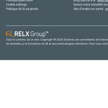
Politique publicitaire
Blog special IFSI :
www.gen
Cookie settings
Suivez notre actualité sur
Politique de la vie privée
Site d'emploi en santé :
e
Tout le contenu de ce site: Copyright © 2026 Elsevier, ses concédants de licence e
de données, a la formation en IA et aux technologies similaires. Pour tout con