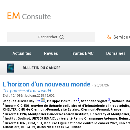
Rechercher
Service C
Rechercher
Actualités
Revues
Traités EMC
Domaines
BULLETIN DU CANCER
L’horizon d’un nouveau monde
- 20/01/26
The promise of a new world
Doi : 10.1016/j.bulcan.2025.12.002
1
,
⁎
2
3
Jacques-Olivier Bay
, Philippe Pourquier
, Stéphane Vignot
, Nathalie M
1
Inserm CIC-501, service de thérapie cellulaire et d’hématologie clinique adulte
CHELTER, CHU de Clermont-Ferrand, site Estaing, Clermont-Ferrand, France
2
Inserm U1194, Montpellier Cancer Research Institute, University of Montpellier,
3
Institut Godinot, UR7509 IRMAIC, université Reims Champagne Ardenne, Reims
4
Inserm U1065, C3M, 151, labellisé Ligue nationale contre le cancer 2022, univer
Ginestière, BP 23194, 06204 Nice cedex 03, France