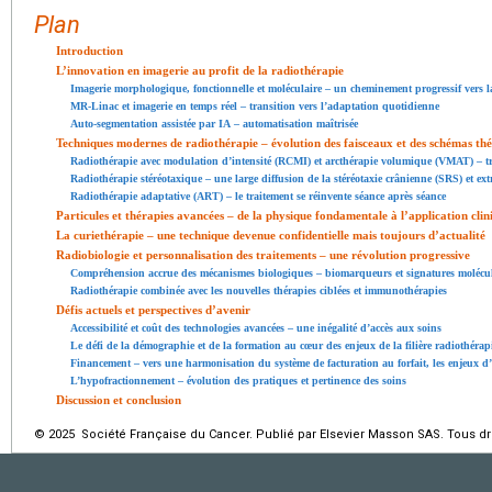
Plan
Introduction
L’innovation en imagerie au profit de la radiothérapie
Imagerie morphologique, fonctionnelle et moléculaire – un cheminement progressif vers l
MR-Linac et imagerie en temps réel – transition vers l’adaptation quotidienne
Auto-segmentation assistée par IA – automatisation maîtrisée
Techniques modernes de radiothérapie – évolution des faisceaux et des schémas th
Radiothérapie avec modulation d’intensité (RCMI) et arcthérapie volumique (VMAT) – tr
Radiothérapie stéréotaxique – une large diffusion de la stéréotaxie crânienne (SRS) et ex
Radiothérapie adaptative (ART) – le traitement se réinvente séance après séance
Particules et thérapies avancées – de la physique fondamentale à l’application clin
La curiethérapie – une technique devenue confidentielle mais toujours d’actualité
Radiobiologie et personnalisation des traitements – une révolution progressive
Compréhension accrue des mécanismes biologiques – biomarqueurs et signatures molécul
Radiothérapie combinée avec les nouvelles thérapies ciblées et immunothérapies
Défis actuels et perspectives d’avenir
Accessibilité et coût des technologies avancées – une inégalité d’accès aux soins
Le défi de la démographie et de la formation au cœur des enjeux de la filière radiothérap
Financement – vers une harmonisation du système de facturation au forfait, les enjeux d
L’hypofractionnement – évolution des pratiques et pertinence des soins
Discussion et conclusion
© 2025 Société Française du Cancer. Publié par Elsevier Masson SAS. Tous dro