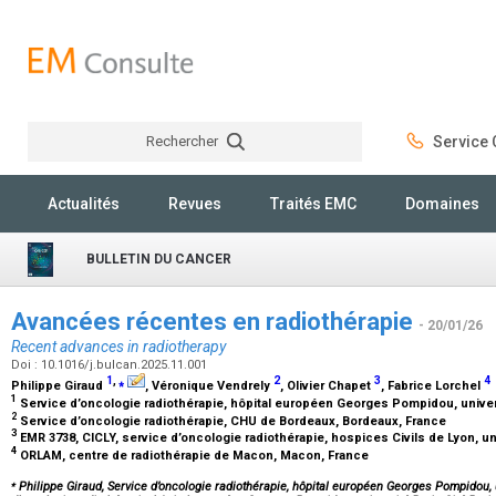
Rechercher
Service C
Rechercher
Actualités
Revues
Traités EMC
Domaines
BULLETIN DU CANCER
Avancées récentes en radiothérapie
- 20/01/26
Recent advances in radiotherapy
Doi : 10.1016/j.bulcan.2025.11.001
1
,
⁎
2
3
4
Philippe Giraud
, Véronique Vendrely
, Olivier Chapet
, Fabrice Lorchel
1
Service d’oncologie radiothérapie, hôpital européen Georges Pompidou, univers
2
Service d’oncologie radiothérapie, CHU de Bordeaux, Bordeaux, France
3
EMR 3738, CICLY, service d’oncologie radiothérapie, hospices Civils de Lyon, u
4
ORLAM, centre de radiothérapie de Macon, Macon, France
⁎
Philippe Giraud, Service d’oncologie radiothérapie, hôpital européen Georges Pompidou, u