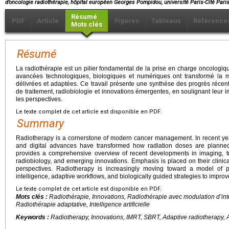
d’oncologie radiothérapie, hôpital européen Georges Pompidou, université Paris-Cité Pari
Résumé
PDF
Article
Figures
Tableaux
Référence
Mots clés
Résumé
La radiothérapie est un pilier fondamental de la prise en charge oncologi
avancées technologiques, biologiques et numériques ont transformé la m
délivrées et adaptées. Ce travail présente une synthèse des progrès récent
de traitement, radiobiologie et innovations émergentes, en soulignant leur imp
les perspectives.
Le texte complet de cet article est disponible en PDF.
Summary
Radiotherapy is a cornerstone of modern cancer management. In recent years
and digital advances have transformed how radiation doses are planned
provides a comprehensive overview of recent developments in imaging, tr
radiobiology, and emerging innovations. Emphasis is placed on their clinical 
perspectives. Radiotherapy is increasingly moving toward a model of prec
intelligence, adaptive workflows, and biologically guided strategies to impro
Le texte complet de cet article est disponible en PDF.
Mots clés :
Radiothérapie, Innovations, Radiothérapie avec modulation d’int
Radiothérapie adaptative, Intelligence artificielle
Keywords :
Radiotherapy, Innovations, IMRT, SBRT, Adaptive radiotherapy, Art