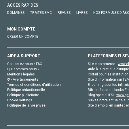
ACCÈS RAPIDES
DOMAINES
TRAITÉS EMC
REVUES
LIVRES
NOS FORMULES D'AB
MON COMPTE
CRÉER UN COMPTE
AIDE & SUPPORT
PLATEFORMES ELSE
Contactez-nous / FAQ
Site e-commerce :
www.el
Qui sommes-nous ?
Aide à la pratique clinique
Mentions légales
Portail pour les institution
© - Avertissements
Site d'information sur l'E
Termes et conditions d'utilisation
E-learning pour les infirmi
Politique rédactionnelle
Bibliothèque d'e-books Els
Politique publicitaire
Blog special IFSI :
www.gen
Cookie settings
Suivez notre actualité sur
Politique de la vie privée
Site d'emploi en santé :
e