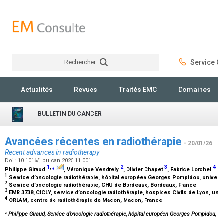
Rechercher
Service C
Rechercher
Actualités
Revues
Traités EMC
Domaines
BULLETIN DU CANCER
Avancées récentes en radiothérapie
- 20/01/26
Recent advances in radiotherapy
Doi : 10.1016/j.bulcan.2025.11.001
1
,
⁎
2
3
4
Philippe Giraud
, Véronique Vendrely
, Olivier Chapet
, Fabrice Lorchel
1
Service d’oncologie radiothérapie, hôpital européen Georges Pompidou, univers
2
Service d’oncologie radiothérapie, CHU de Bordeaux, Bordeaux, France
3
EMR 3738, CICLY, service d’oncologie radiothérapie, hospices Civils de Lyon, u
4
ORLAM, centre de radiothérapie de Macon, Macon, France
⁎
Philippe Giraud, Service d’oncologie radiothérapie, hôpital européen Georges Pompidou, u