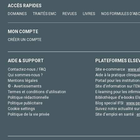
ACCÈS RAPIDES
DOMAINES
TRAITÉS EMC
REVUES
LIVRES
NOS FORMULES D'AB
MON COMPTE
CRÉER UN COMPTE
AIDE & SUPPORT
PLATEFORMES ELSE
Contactez-nous / FAQ
Site e-commerce :
www.el
Qui sommes-nous ?
Aide à la pratique clinique
Mentions légales
Portail pour les institution
© - Avertissements
Site d'information sur l'E
Termes et conditions d'utilisation
E-learning pour les infirmi
Politique rédactionnelle
Bibliothèque d'e-books Els
Politique publicitaire
Blog special IFSI :
www.gen
Cookie settings
Suivez notre actualité sur
Politique de la vie privée
Site d'emploi en santé :
e