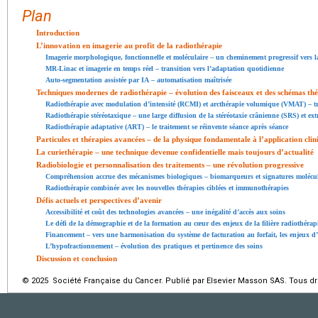
Plan
Introduction
L’innovation en imagerie au profit de la radiothérapie
Imagerie morphologique, fonctionnelle et moléculaire – un cheminement progressif vers l
MR-Linac et imagerie en temps réel – transition vers l’adaptation quotidienne
Auto-segmentation assistée par IA – automatisation maîtrisée
Techniques modernes de radiothérapie – évolution des faisceaux et des schémas th
Radiothérapie avec modulation d’intensité (RCMI) et arcthérapie volumique (VMAT) – tr
Radiothérapie stéréotaxique – une large diffusion de la stéréotaxie crânienne (SRS) et ex
Radiothérapie adaptative (ART) – le traitement se réinvente séance après séance
Particules et thérapies avancées – de la physique fondamentale à l’application clin
La curiethérapie – une technique devenue confidentielle mais toujours d’actualité
Radiobiologie et personnalisation des traitements – une révolution progressive
Compréhension accrue des mécanismes biologiques – biomarqueurs et signatures molécul
Radiothérapie combinée avec les nouvelles thérapies ciblées et immunothérapies
Défis actuels et perspectives d’avenir
Accessibilité et coût des technologies avancées – une inégalité d’accès aux soins
Le défi de la démographie et de la formation au cœur des enjeux de la filière radiothérap
Financement – vers une harmonisation du système de facturation au forfait, les enjeux d
L’hypofractionnement – évolution des pratiques et pertinence des soins
Discussion et conclusion
© 2025 Société Française du Cancer. Publié par Elsevier Masson SAS. Tous dro