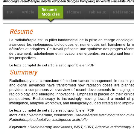
d’oncologie radiothérapie, hôpital européen Georges Pompidou, université Paris-Cité Pari
Résumé
PDF
Article
Figures
Tableaux
Référence
Mots clés
Résumé
La radiothérapie est un pilier fondamental de la prise en charge oncologi
avancées technologiques, biologiques et numériques ont transformé la m
délivrées et adaptées. Ce travail présente une synthèse des progrès récent
de traitement, radiobiologie et innovations émergentes, en soulignant leur imp
les perspectives.
Le texte complet de cet article est disponible en PDF.
Summary
Radiotherapy is a cornerstone of modern cancer management. In recent years
and digital advances have transformed how radiation doses are planned
provides a comprehensive overview of recent developments in imaging, tr
radiobiology, and emerging innovations. Emphasis is placed on their clinical 
perspectives. Radiotherapy is increasingly moving toward a model of prec
intelligence, adaptive workflows, and biologically guided strategies to impro
Le texte complet de cet article est disponible en PDF.
Mots clés :
Radiothérapie, Innovations, Radiothérapie avec modulation d’int
Radiothérapie adaptative, Intelligence artificielle
Keywords :
Radiotherapy, Innovations, IMRT, SBRT, Adaptive radiotherapy, Art