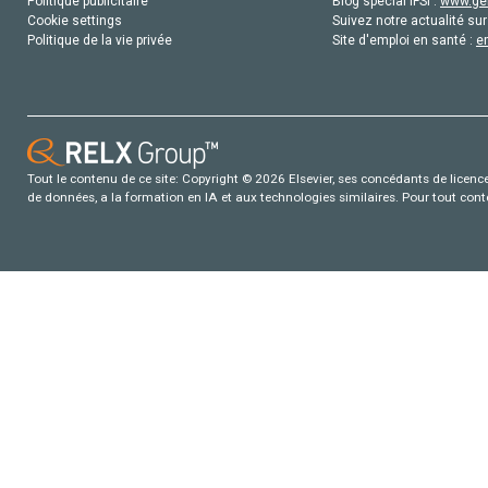
Politique publicitaire
Blog special IFSI :
www.gen
Cookie settings
Suivez notre actualité sur
Politique de la vie privée
Site d'emploi en santé :
e
Tout le contenu de ce site: Copyright © 2026 Elsevier, ses concédants de licence e
de données, a la formation en IA et aux technologies similaires. Pour tout con