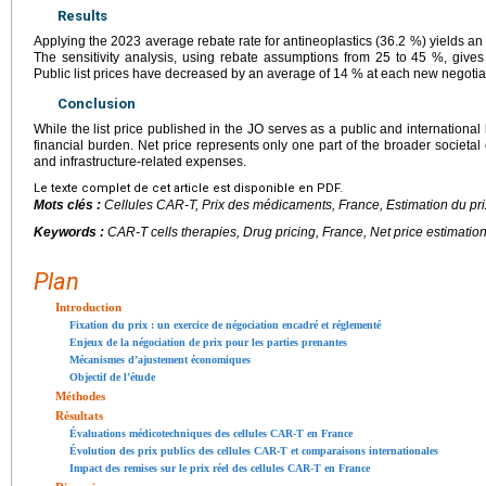
Results
Applying the 2023 average rebate rate for antineoplastics (36.2 %) yields an
The sensitivity analysis, using rebate assumptions from 25 to 45 %, give
Public list prices have decreased by an average of 14 % at each new negotia
Conclusion
While the list price published in the JO serves as a public and international 
financial burden. Net price represents only one part of the broader societal
and infrastructure-related expenses.
Le texte complet de cet article est disponible en PDF.
Mots clés :
Cellules CAR-T, Prix des médicaments, France, Estimation du pr
Keywords :
CAR-T cells therapies, Drug pricing, France, Net price estimatio
Plan
Introduction
Fixation du prix : un exercice de négociation encadré et réglementé
Enjeux de la négociation de prix pour les parties prenantes
Mécanismes d’ajustement économiques
Objectif de l’étude
Méthodes
Résultats
Évaluations médicotechniques des cellules CAR-T en France
Évolution des prix publics des cellules CAR-T et comparaisons internationales
Impact des remises sur le prix réel des cellules CAR-T en France