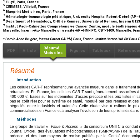
4
ELLyE, Paris, France
5
CERMES3, Villejuif, France
6
Blueprint Medicines, Paris, France
7
Hématologie-immunologie pédiatrique, University Hospital Robert-Debré (AP–HP
8
Department of Hematology, CHU de Rennes, University of Rennes, Inserm U12
9
Institut Paoli-Calmettes Comprehensive Cancer Centre, module biothérapies du
Marseille, Inserm-Aix-Marseille université-AP–HM-IPC, CBT-1409, Marseille, Fr
⁎
Carole-Anne Brugère, Institut Carnot CALYM, Paris, France. Institut Carnot CALYM Paris 
Résumé
PDF
Article
Figures
Tableaux
Référence
Mots clés
Résumé
Introduction
Les cellules CAR-T représentent une avancée majeure dans le traitement 
réfractaires. En France, les cellules CAR-T sont généralement associées à
400 000 €, basés sur les indemnités d’accès précoce et les prix listés initi
pas le coût réel pour le système de santé, modulé par des remises et des
négociés entre industriels et autorités. Cette étude vise à estimer le pr
commercialisées en France et à analyser l’évolution de leurs prix listés dans 
Méthodes
Le groupe de travail «
Value & Access
» du consortium UNITC a conduit un
Journal Officiel, des évaluations médicotechniques (SMR/ASMR) de la Haut
précoce, et des taux moyens de remise publiés par le Comité économiq