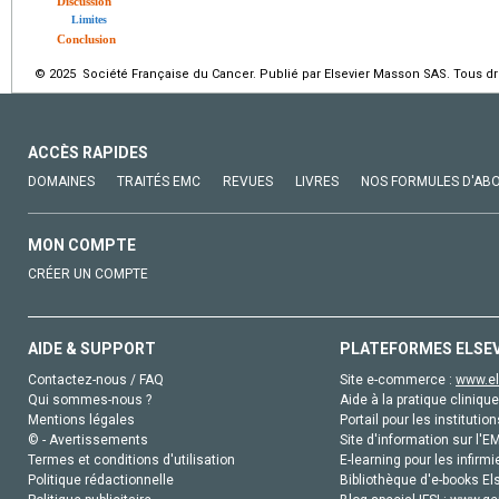
Discussion
Limites
Conclusion
© 2025 Société Française du Cancer. Publié par Elsevier Masson SAS. Tous dro
ACCÈS RAPIDES
DOMAINES
TRAITÉS EMC
REVUES
LIVRES
NOS FORMULES D'AB
MON COMPTE
CRÉER UN COMPTE
AIDE & SUPPORT
PLATEFORMES ELSE
Contactez-nous / FAQ
Site e-commerce :
www.el
Qui sommes-nous ?
Aide à la pratique clinique
Mentions légales
Portail pour les institution
© - Avertissements
Site d'information sur l'E
Termes et conditions d'utilisation
E-learning pour les infirmi
Politique rédactionnelle
Bibliothèque d'e-books Els