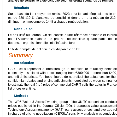
analyse de sensibilité a été conduite selon différents scénarios de remises.
Résultats
Sur la base du taux moyen de remise 2023 pour les antinéoplasiques, le pr
est de 220 110 €. L’analyse de sensibilité donne un prix médian de 212 5
diminuent en moyenne de 14 % à chaque renégociation.
Conclusion
Le prix listé au Journal Officiel constitue une référence nationale et interna
pour l’Assurance maladie. Le prix net ne constitue qu’une partie des c
dépenses organisationnelles et d’infrastructure.
Le texte complet de cet article est disponible en PDF.
Summary
Introduction
CAR-T cells represent a breakthrough in relapsed or refractory hematol
commonly associated with prices ranging from €300,000 to more than €400,
and initial list prices. Yet these figures do not reflect the actual cost for 
confidential rebates and pricing adjustments negotiated between companies 
to estimate the real (net) price of commercial CAR-T cells therapies in France
list prices over time.
Methods
The WP5 “Value & Access” working group of the UNITC consortium conducte
prices published in the Journal Officiel (JO), therapeutic value assessm
Technology Assessment agency (HAS), early access prices, and average reb
in charge of pricing negotiations (CEPS). A sensitivity analysis was conducte