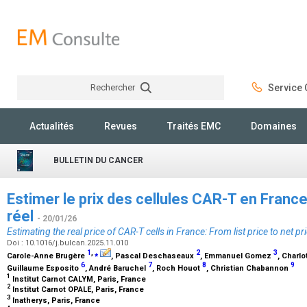
Rechercher
Service C
Rechercher
Actualités
Revues
Traités EMC
Domaines
BULLETIN DU CANCER
Estimer le prix des cellules CAR-T en France :
réel
- 20/01/26
Estimating the real price of CAR-T cells in France: From list price to net pr
Doi : 10.1016/j.bulcan.2025.11.010
1
,
⁎
2
3
Carole-Anne Brugère
, Pascal Deschaseaux
, Emmanuel Gomez
, Charlo
6
7
8
9
Guillaume Esposito
, André Baruchel
, Roch Houot
, Christian Chabannon
1
Institut Carnot CALYM, Paris, France
2
Institut Carnot OPALE, Paris, France
3
Inatherys, Paris, France