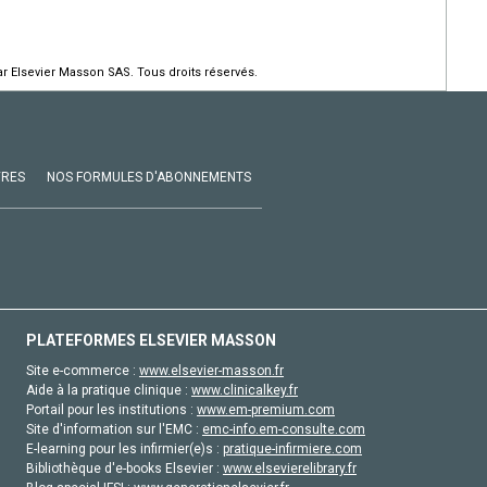
r Elsevier Masson SAS. Tous droits réservés.
VRES
NOS FORMULES D'ABONNEMENTS
PLATEFORMES ELSEVIER MASSON
Site e-commerce :
www.elsevier-masson.fr
Aide à la pratique clinique :
www.clinicalkey.fr
Portail pour les institutions :
www.em-premium.com
Site d'information sur l'EMC :
emc-info.em-consulte.com
E-learning pour les infirmier(e)s :
pratique-infirmiere.com
Bibliothèque d'e-books Elsevier :
www.elsevierelibrary.fr