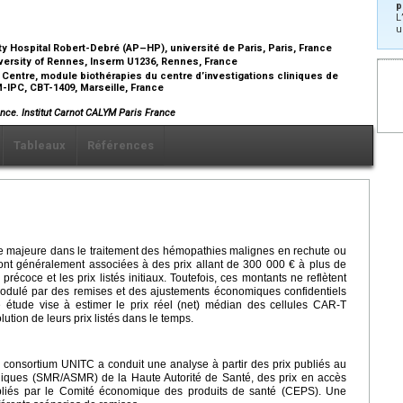
p
L
u
 Hospital Robert-Debré (AP–HP), université de Paris, Paris, France
ersity of Rennes, Inserm U1236, Rennes, France
Centre, module biothérapies du centre d’investigations cliniques de
-IPC, CBT-1409, Marseille, France
ance. Institut Carnot CALYM Paris France
Tableaux
Références
e majeure dans le traitement des hémopathies malignes en rechute ou
sont généralement associées à des prix allant de 300 000 € à plus de
écoce et les prix listés initiaux. Toutefois, ces montants ne reflètent
modulé par des remises et des ajustements économiques confidentiels
te étude vise à estimer le prix réel (net) médian des cellules CAR-T
ution de leurs prix listés dans le temps.
consortium UNITC a conduit une analyse à partir des prix publiés au
hniques (SMR/ASMR) de la Haute Autorité de Santé, des prix en accès
bliés par le Comité économique des produits de santé (CEPS). Une