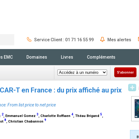
Service Client : 01 71 16 55 99
Mes alertes
Rechercher
és EMC
Domaines
Livres
Compléments
S'abonner
 CAR-T en France : du prix affiché au prix
ce: From list price to net price
2
3
4
5
x
, Emmanuel Gomez
, Charlotte Roffiaen
, Théau Brigand
,
8
9
uot
, Christian Chabannon
B