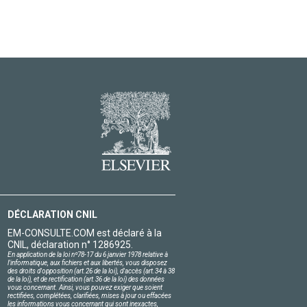
DÉCLARATION CNIL
EM-CONSULTE.COM est déclaré à la
CNIL, déclaration n° 1286925.
En application de la loi nº78-17 du 6 janvier 1978 relative à
l'informatique, aux fichiers et aux libertés, vous disposez
des droits d'opposition (art.26 de la loi), d'accès (art.34 à 38
de la loi), et de rectification (art.36 de la loi) des données
vous concernant. Ainsi, vous pouvez exiger que soient
rectifiées, complétées, clarifiées, mises à jour ou effacées
les informations vous concernant qui sont inexactes,