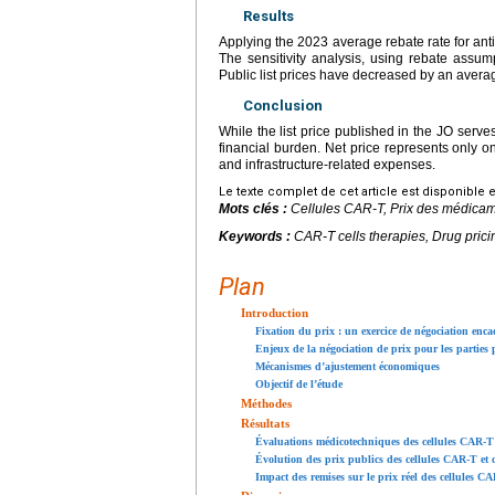
Results
Applying the 2023 average rebate rate for ant
The sensitivity analysis, using rebate assu
Public list prices have decreased by an avera
Conclusion
While the list price published in the JO serve
financial burden. Net price represents only on
and infrastructure-related expenses.
Le texte complet de cet article est disponible 
Mots clés :
Cellules CAR-T, Prix des médicame
Keywords :
CAR-T cells therapies, Drug prici
Plan
Introduction
Fixation du prix : un exercice de négociation enca
Enjeux de la négociation de prix pour les parties 
Mécanismes d’ajustement économiques
Objectif de l’étude
Méthodes
Résultats
Évaluations médicotechniques des cellules CAR-T
Évolution des prix publics des cellules CAR-T et 
Impact des remises sur le prix réel des cellules C