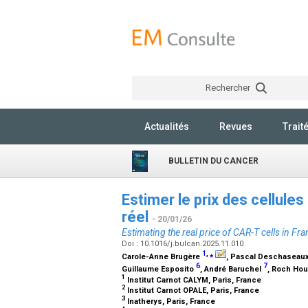
Rechercher
Actualités
Revues
Trait
BULLETIN DU CANCER
Estimer le prix des cellules
réel
- 20/01/26
Estimating the real price of CAR-T cells in Fran
Doi : 10.1016/j.bulcan.2025.11.010
1
,
⁎
Carole-Anne Brugère
, Pascal Deschaseau
6
7
Guillaume Esposito
, André Baruchel
, Roch Ho
1
Institut Carnot CALYM, Paris, France
2
Institut Carnot OPALE, Paris, France
3
Inatherys, Paris, France