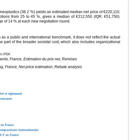
ineoplastics (36.2 %) yields an estimated median net price of €220,110.
mptions from 25 to 45 %, gives a median of €212,550 (IQR: €51,750).
ge of 14 % at each new negotiation round.
s as a public and international benchmark, it does not reflect the actual
e part of the broader societal cost, which also includes organizational
en PDF.
nts, France, Estimation du prix net, Remises
ng, France, Net price estimation, Rebate analysis
dré et réglementé
prenantes
 en France
comparaisons internationales
AR-T en France