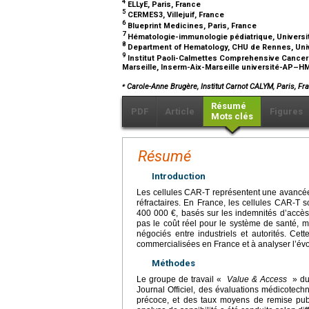
4
ELLyE, Paris, France
5
CERMES3, Villejuif, France
6
Blueprint Medicines, Paris, France
7
Hématologie-immunologie pédiatrique, University
8
Department of Hematology, CHU de Rennes, Univ
9
Institut Paoli-Calmettes Comprehensive Cancer 
Marseille, Inserm-Aix-Marseille université-AP–HM
⁎
Carole-Anne Brugère, Institut Carnot CALYM, Paris, Fr
Résumé
PDF
Article
Figures
Mots clés
Résumé
Introduction
Les cellules CAR-T représentent une avancé
réfractaires. En France, les cellules CAR-T 
400 000 €, basés sur les indemnités d’accès pr
pas le coût réel pour le système de santé, 
négociés entre industriels et autorités. Cet
commercialisées en France et à analyser l’évol
Méthodes
Le groupe de travail «
Value & Access
» du 
Journal Officiel, des évaluations médicotec
précoce, et des taux moyens de remise pu