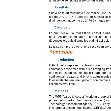
analyse de sensibilité a été conduite selon di
Résultats
Sur la base du taux moyen de remise 2023 pou
est de 220 110 €. L’analyse de sensibilité 
diminuent en moyenne de 14 % à chaque rené
Conclusion
Le prix listé au Journal Officiel constitue un
pour l’Assurance maladie. Le prix net ne c
dépenses organisationnelles et d’infrastructur
Le texte complet de cet article est disponible 
Summary
Introduction
CAR-T cells represent a breakthrough in re
commonly associated with prices ranging fro
and initial list prices. Yet these figures do n
confidential rebates and pricing adjustments
to estimate the real (net) price of commercial 
list prices over time.
Methods
The WP5 “Value & Access” working group of 
prices published in the Journal Officiel (J
Technology Assessment agency (HAS), early a
in charge of pricing negotiations (CEPS). A se