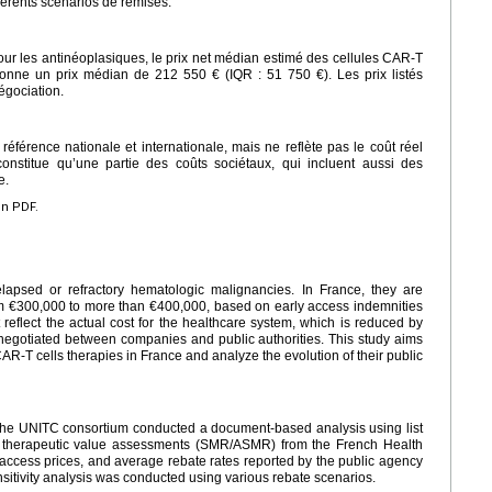
fférents scénarios de remises.
r les antinéoplasiques, le prix net médian estimé des cellules CAR-T
donne un prix médian de 212 550 € (IQR : 51 750 €). Les prix listés
gociation.
e référence nationale et internationale, mais ne reflète pas le coût réel
onstitue qu’une partie des coûts sociétaux, qui incluent aussi des
e.
en PDF.
lapsed or refractory hematologic malignancies. In France, they are
m €300,000 to more than €400,000, based on early access indemnities
ot reflect the actual cost for the healthcare system, which is reduced by
 negotiated between companies and public authorities. This study aims
CAR-T cells therapies in France and analyze the evolution of their public
the UNITC consortium conducted a document-based analysis using list
O), therapeutic value assessments (SMR/ASMR) from the French Health
ccess prices, and average rebate rates reported by the public agency
nsitivity analysis was conducted using various rebate scenarios.