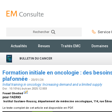
Rechercher
Service C
Rechercher
Actualités
Revues
Traités EMC
Domaines
BULLETIN DU CANCER
Formation initiale en oncologie : des besoin
plafonnée
- 20/01/26
Initial training in oncology: Increasing demand and a limited supply
Doi : 10.1016/j.bulcan.2025.12.003
Fouad Ghedied
pour l’AERIO
Institut Gustave-Roussy, département de médecine oncologique, 114, rue Édouard
Le texte complet de cet article est disponible en PDF.