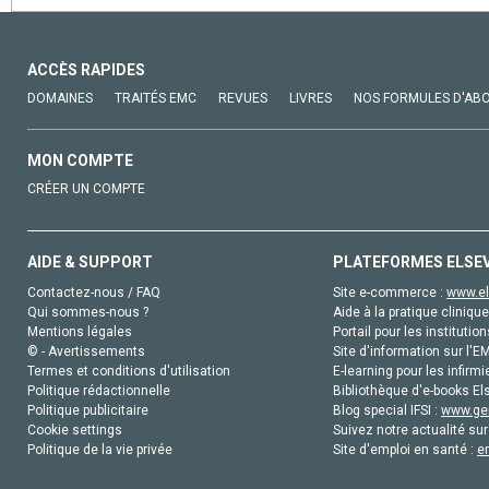
ACCÈS RAPIDES
DOMAINES
TRAITÉS EMC
REVUES
LIVRES
NOS FORMULES D'AB
MON COMPTE
CRÉER UN COMPTE
AIDE & SUPPORT
PLATEFORMES ELSE
Contactez-nous / FAQ
Site e-commerce :
www.el
Qui sommes-nous ?
Aide à la pratique clinique
Mentions légales
Portail pour les institution
© - Avertissements
Site d'information sur l'E
Termes et conditions d'utilisation
E-learning pour les infirmi
Politique rédactionnelle
Bibliothèque d'e-books Els
Politique publicitaire
Blog special IFSI :
www.gen
Cookie settings
Suivez notre actualité sur
Politique de la vie privée
Site d'emploi en santé :
e