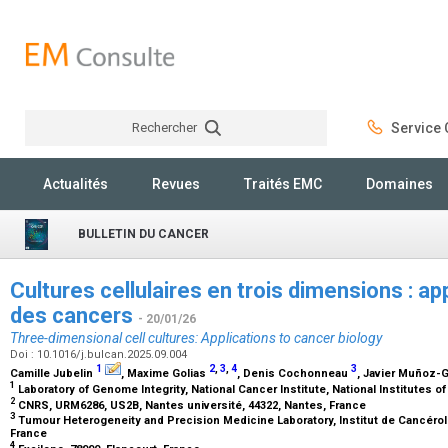
Rechercher
Service C
Rechercher
Actualités
Revues
Traités EMC
Domaines
BULLETIN DU CANCER
Cultures cellulaires en trois dimensions : app
des cancers
- 20/01/26
Three-dimensional cell cultures: Applications to cancer biology
Doi : 10.1016/j.bulcan.2025.09.004
1
2
,
3
,
4
3
Camille Jubelin
, Maxime Golias
, Denis Cochonneau
, Javier Muñoz-
1
Laboratory of Genome Integrity, National Cancer Institute, National Institutes o
2
CNRS, URM6286, US2B, Nantes université, 44322, Nantes, France
3
Tumour Heterogeneity and Precision Medicine Laboratory, Institut de Cancérolog
France
4