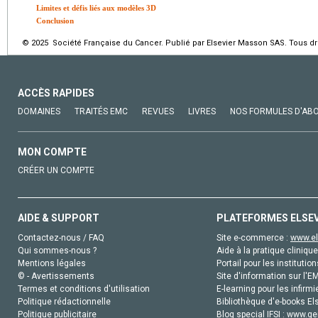
Limites et défis liés aux modèles 3D
Conclusion
© 2025 Société Française du Cancer. Publié par Elsevier Masson SAS. Tous dro
ACCÈS RAPIDES
DOMAINES
TRAITÉS EMC
REVUES
LIVRES
NOS FORMULES D'AB
MON COMPTE
CRÉER UN COMPTE
AIDE & SUPPORT
PLATEFORMES ELSE
Contactez-nous / FAQ
Site e-commerce :
www.el
Qui sommes-nous ?
Aide à la pratique clinique
Mentions légales
Portail pour les institution
© - Avertissements
Site d'information sur l'E
Termes et conditions d'utilisation
E-learning pour les infirmi
Politique rédactionnelle
Bibliothèque d'e-books Els
Politique publicitaire
Blog special IFSI :
www.gen