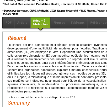
Excilone, 78990, Elancourt, France
5
School of Medicine and Population Health, University of Sheffield, Beech Hill 
⁎
Dominique Heymann, CNRS, URM6286, US2B, Nantes Université, 44322 Nantes, France. 
44322 France
Résumé
PDF
Article
Figures
Tableaux
Référence
Mots clés
Résumé
Le cancer est une pathologie multigénique dont le caractère dynamiqu
développement d’une multiplicité de modèles pour l’étudier. Traditionne
dimensions (2D) est employée in vitro. Cependant, une accumulation de 
cultures en trois dimensions (3D) pour modéliser et étudier les mécanismes im
et la résistance aux traitements des tumeurs. En reproduisant mieux l’archite
cellule et cellule-matrice, ainsi que l’hétérogénéité phénotypique des t
l’écart entre les études in vitro et les conditions in vivo. Cette revue décr
sphéroïdes, organoïdes, tumoroïdes, explants tumoraux et cancers sur puce 
et limites. Les techniques utilisées pour générer ces modèles de culture 3D, t
ou sur support, la microfluidique et la bio-impression 3D sont aussi présent
ces modèles sont discutés, notamment pour l’étude de la vascularisation
système immunitaire, la modélisation du processus métastatique, le 
l’élucidation de la résistance aux traitements. Le potentiel des modèles 3D 
la médecine personnalisée.
Le texte complet de cet article est disponible en PDF.
Summary