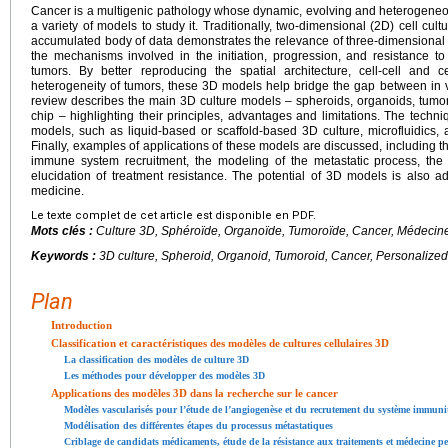
Cancer is a multigenic pathology whose dynamic, evolving and heterogeneo
a variety of models to study it. Traditionally, two-dimensional (2D) cell cu
accumulated body of data demonstrates the relevance of three-dimensional 
the mechanisms involved in the initiation, progression, and resistance to 
tumors. By better reproducing the spatial architecture, cell-cell and ce
heterogeneity of tumors, these 3D models help bridge the gap between in vi
review describes the main 3D culture models – spheroids, organoids, tumo
chip – highlighting their principles, advantages and limitations. The tech
models, such as liquid-based or scaffold-based 3D culture, microfluidics, 
Finally, examples of applications of these models are discussed, including the
immune system recruitment, the modeling of the metastatic process, the
elucidation of treatment resistance. The potential of 3D models is also a
medicine.
Le texte complet de cet article est disponible en PDF.
Mots clés :
Culture 3D, Sphéroïde, Organoïde, Tumoroïde, Cancer, Médecin
Keywords :
3D culture, Spheroid, Organoid, Tumoroid, Cancer, Personalize
Plan
Introduction
Classification et caractéristiques des modèles de cultures cellulaires 3D
La classification des modèles de culture 3D
Les méthodes pour développer des modèles 3D
Applications des modèles 3D dans la recherche sur le cancer
Modèles vascularisés pour l’étude de l’angiogenèse et du recrutement du système immuni
Modélisation des différentes étapes du processus métastatiques
Criblage de candidats médicaments, étude de la résistance aux traitements et médecine pe