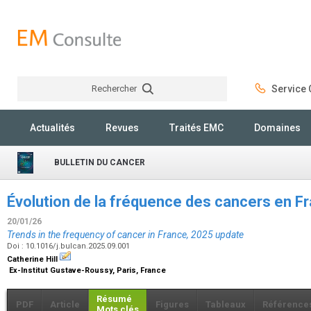
Rechercher
Service C
Rechercher
Actualités
Revues
Traités EMC
Domaines
BULLETIN DU CANCER
Évolution de la fréquence des cancers en F
20/01/26
Trends in the frequency of cancer in France, 2025 update
Doi : 10.1016/j.bulcan.2025.09.001
Catherine Hill
Ex-Institut Gustave-Roussy, Paris, France
Résumé
PDF
Article
Figures
Tableaux
Référence
Mots clés