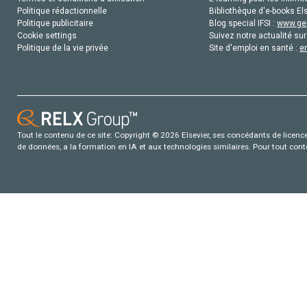
Politique rédactionnelle
Bibliothèque d'e-books Els
Politique publicitaire
Blog special IFSI :
www.gen
Cookie settings
Suivez notre actualité sur
Politique de la vie privée
Site d'emploi en santé :
e
Tout le contenu de ce site: Copyright © 2026 Elsevier, ses concédants de licence e
de données, a la formation en IA et aux technologies similaires. Pour tout con