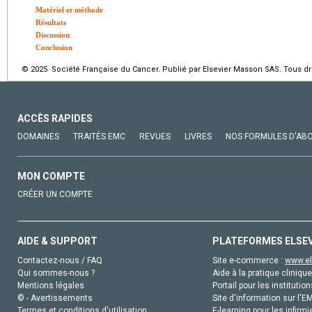
Matériel et méthode
Résultats
Discussion
Conclusion
© 2025 Société Française du Cancer. Publié par Elsevier Masson SAS. Tous dro
ACCÈS RAPIDES
DOMAINES
TRAITÉS EMC
REVUES
LIVRES
NOS FORMULES D'AB
MON COMPTE
CRÉER UN COMPTE
AIDE & SUPPORT
PLATEFORMES ELSE
Contactez-nous / FAQ
Site e-commerce :
www.el
Qui sommes-nous ?
Aide à la pratique clinique
Mentions légales
Portail pour les institution
© - Avertissements
Site d'information sur l'E
Termes et conditions d'utilisation
E-learning pour les infirmi