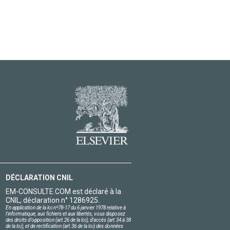
DÉCLARATION CNIL
EM-CONSULTE.COM est déclaré à la
CNIL, déclaration n° 1286925.
En application de la loi nº78-17 du 6 janvier 1978 relative à
l'informatique, aux fichiers et aux libertés, vous disposez
des droits d'opposition (art.26 de la loi), d'accès (art.34 à 38
de la loi), et de rectification (art.36 de la loi) des données