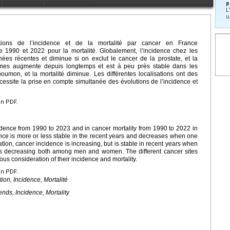
p
L
u
tions de l’incidence et de la mortalité par cancer en France
e 1990 et 2022 pour la mortalité. Globalement, l’incidence chez les
es récentes et diminue si on exclut le cancer de la prostate, et la
emmes augmente depuis longtemps et est à peu près stable dans les
umon, et la mortalité diminue. Les différentes localisations ont des
nécessite la prise en compte simultanée des évolutions de l’incidence et
en PDF.
dence from 1990 to 2023 and in cancer mortality from 1990 to 2022 in
ence is more or less stable in the recent years and decreases when one
tion, cancer incidence is increasing, but is stable in recent years when
 is decreasing both among men and women. The different cancer sites
ous consideration of their incidence and mortality.
en PDF.
ion, Incidence, Mortalité
nds, Incidence, Mortality