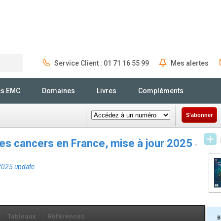
Service Client : 01 71 16 55 99
Mes alertes
Rechercher
és EMC
Domaines
Livres
Compléments
S'abonner
des cancers en France, mise à jour 2025
-
 2025 update
Tableaux
Références
B