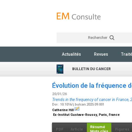
Rechercher
Actualités
Revues
Trait
BULLETIN DU CANCER
Évolution de la fréquence 
20/01/26
Trends in the frequency of cancer in France,
Doi : 10.1016/j.bulcan.2025.09.001
Catherine Hill
Ex-Institut Gustave-Roussy, Paris, France
Résumé
PDF
Article
Figures
Mots clés