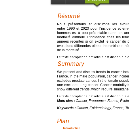
Résumé
Nous présentons et discutons les évolu
entre 1990 et 2023 pour l’incidence et entr
hommes est à peu près stable dans les anné
mortalité diminue. L’incidence chez les f
années récentes si on exclut le cancer du po
évolutions différentes et leur interprétation 
de la mortalité.
Le texte complet de cet article est disponible 
Summary
We present and discuss trends in cancer inci
France. In the male population, cancer incid
excludes prostate cancer. In the female popula
one excludes lung cancer. Cancer mortality
show different trends, which require simultane
Le texte complet de cet article est disponible 
Mots clés :
Cancer, Fréquence, France, Évolut
Keywords :
Cancer, Epidemiology, France, Tre
Plan
Introduction