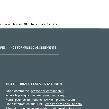
r Elsevier Masson SAS. Tous droits réservés.
VRES
NOS FORMULES D'ABONNEMENTS
PLATEFORMES ELSEVIER MASSON
Site e-commerce :
www.elsevier-masson.fr
Aide à la pratique clinique :
www.clinicalkey.fr
Portail pour les institutions :
www.em-premium.com
Site d'information sur l'EMC :
emc-info.em-consulte.com
E-learning pour les infirmier(e)s :
pratique-infirmiere.com