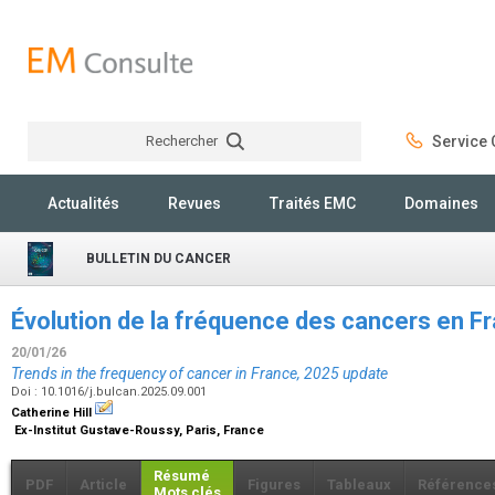
Rechercher
Service C
Rechercher
Actualités
Revues
Traités EMC
Domaines
BULLETIN DU CANCER
Évolution de la fréquence des cancers en F
20/01/26
Trends in the frequency of cancer in France, 2025 update
Doi : 10.1016/j.bulcan.2025.09.001
Catherine Hill
Ex-Institut Gustave-Roussy, Paris, France
Résumé
PDF
Article
Figures
Tableaux
Référence
Mots clés