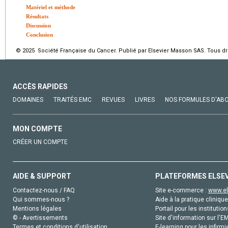
Matériel et méthode
Résultats
Discussion
Conclusion
© 2025 Société Française du Cancer. Publié par Elsevier Masson SAS. Tous dro
ACCÈS RAPIDES
DOMAINES
TRAITÉS EMC
REVUES
LIVRES
NOS FORMULES D'AB
MON COMPTE
CRÉER UN COMPTE
AIDE & SUPPORT
PLATEFORMES ELSE
Contactez-nous / FAQ
Site e-commerce :
www.el
Qui sommes-nous ?
Aide à la pratique clinique
Mentions légales
Portail pour les institution
© - Avertissements
Site d'information sur l'E
Termes et conditions d'utilisation
E-learning pour les infirmi