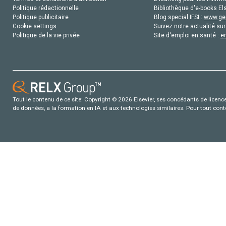
Politique rédactionnelle
Bibliothèque d'e-books Els
Politique publicitaire
Blog special IFSI :
www.gen
Cookie settings
Suivez notre actualité sur
Politique de la vie privée
Site d'emploi en santé :
e
Tout le contenu de ce site: Copyright © 2026 Elsevier, ses concédants de licence e
de données, a la formation en IA et aux technologies similaires. Pour tout con