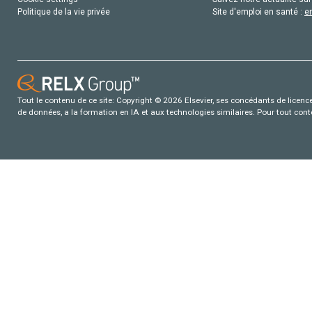
Politique de la vie privée
Site d'emploi en santé :
e
Tout le contenu de ce site: Copyright © 2026 Elsevier, ses concédants de licence e
de données, a la formation en IA et aux technologies similaires. Pour tout con