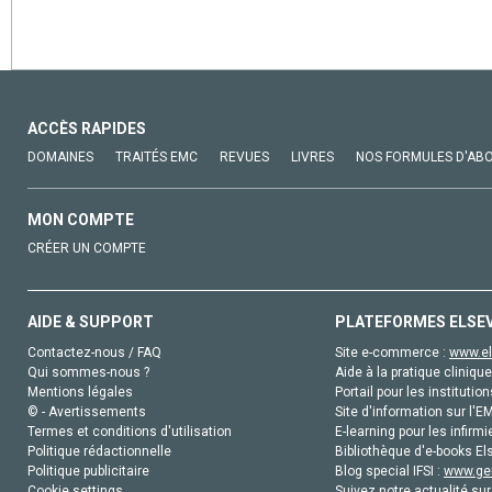
ACCÈS RAPIDES
DOMAINES
TRAITÉS EMC
REVUES
LIVRES
NOS FORMULES D'AB
MON COMPTE
CRÉER UN COMPTE
AIDE & SUPPORT
PLATEFORMES ELSE
Contactez-nous / FAQ
Site e-commerce :
www.el
Qui sommes-nous ?
Aide à la pratique clinique
Mentions légales
Portail pour les institution
© - Avertissements
Site d'information sur l'E
Termes et conditions d'utilisation
E-learning pour les infirmi
Politique rédactionnelle
Bibliothèque d'e-books Els
Politique publicitaire
Blog special IFSI :
www.gen
Cookie settings
Suivez notre actualité sur