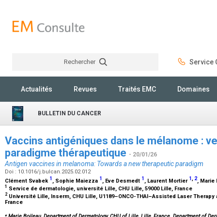
Rechercher
Service C
Rechercher
Actualités
Revues
Traités EMC
Domaines
BULLETIN DU CANCER
Vaccins antigéniques dans le mélanome : v
paradigme thérapeutique
- 20/01/26
Antigen vaccines in melanoma: Towards a new therapeutic paradigm
Doi : 10.1016/j.bulcan.2025.02.012
1
1
1
1
,
2
Clément Svabek
, Sophie Maiezza
, Eve Desmedt
, Laurent Mortier
, Marie
1
Service de dermatologie, université Lille, CHU Lille, 59000 Lille, France
2
Université Lille, Inserm, CHU Lille, U1189–ONCO-THAI–Assisted Laser Therapy 
France
⁎
Marie Boileau, Department of Dermatology, CHU of Lille, Lille, France. Department of Der