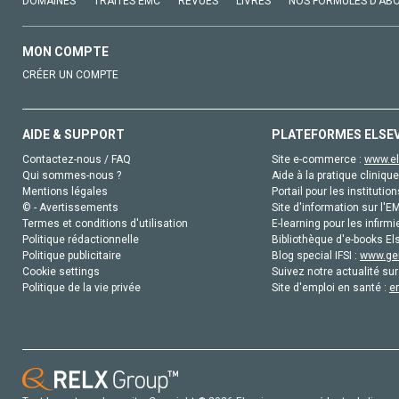
DOMAINES
TRAITÉS EMC
REVUES
LIVRES
NOS FORMULES D'AB
MON COMPTE
CRÉER UN COMPTE
AIDE & SUPPORT
PLATEFORMES ELSE
Contactez-nous / FAQ
Site e-commerce :
www.el
Qui sommes-nous ?
Aide à la pratique clinique
Mentions légales
Portail pour les institution
© - Avertissements
Site d'information sur l'E
Termes et conditions d'utilisation
E-learning pour les infirmi
Politique rédactionnelle
Bibliothèque d'e-books Els
Politique publicitaire
Blog special IFSI :
www.gen
Cookie settings
Suivez notre actualité sur
Politique de la vie privée
Site d'emploi en santé :
e