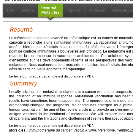
Résumé
PDF
Article
Figures
Tableaux
Référence
Mots clés
Résumé
Le mélanome localement avancé ou métastatique est un cancer de mauvais 
capacité à répondre à une stimulation immunitaire. La vaccination anti-tu
années, bien que les résultats initiaux aient parfois été décevants. L’émerg
point de contrôle immunitaire a bouleversé son pronostic. Le mélanome es
relancer la recherche sur la vaccination anti-tumorale. Cet article de syn
d’ensemble sur les développements récents et les perspectives des vacc
mélanome. Nous explorerons leur mécanisme d’action, les résultats des étude
défis de cette nouvelle approche thérapeutique.
Le texte complet de cet article est disponible en PDF.
Summary
Locally advanced or metastatic melanoma is a cancer with a poor prognosis, c
the induction of an immune response. Anti-tumour vaccination has been st
results have sometimes been disappointing. The emergence of immune che
dramatically changed the prognosis. Melanoma has emerged as a prime 
tumour vaccination. The aim of this review article is to provide an overview
antigen vaccines in the treatment of melanoma. We will explore their mec
clinical trials, and the limitations and challenges of this new therapeutic appr
Le texte complet de cet article est disponible en PDF.
Mots clés :
Immunothérapie du cancer, Vaccin ARNm, Mélanome, Pembrol