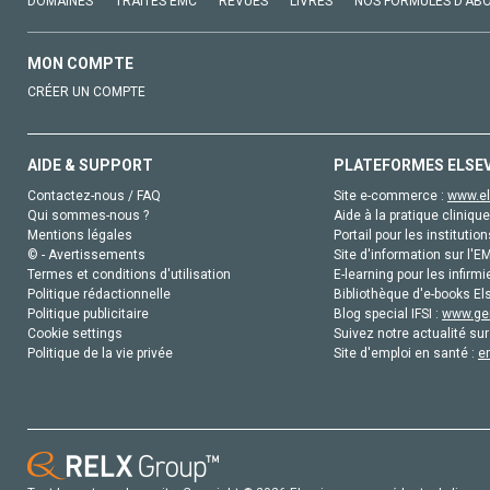
DOMAINES
TRAITÉS EMC
REVUES
LIVRES
NOS FORMULES D'AB
MON COMPTE
CRÉER UN COMPTE
AIDE & SUPPORT
PLATEFORMES ELSE
Contactez-nous / FAQ
Site e-commerce :
www.el
Qui sommes-nous ?
Aide à la pratique clinique
Mentions légales
Portail pour les institution
© - Avertissements
Site d'information sur l'E
Termes et conditions d'utilisation
E-learning pour les infirmi
Politique rédactionnelle
Bibliothèque d'e-books Els
Politique publicitaire
Blog special IFSI :
www.gen
Cookie settings
Suivez notre actualité sur
Politique de la vie privée
Site d'emploi en santé :
e