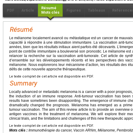
Résumé
PDF
Article
Figures
Tableaux
Référence
Mots clés
Résumé
Le mélanome localement avancé ou métastatique est un cancer de mauvais 
capacité à répondre à une stimulation immunitaire. La vaccination anti-tu
années, bien que les résultats initiaux aient parfois été décevants. L’émerg
point de contrôle immunitaire a bouleversé son pronostic. Le mélanome es
relancer la recherche sur la vaccination anti-tumorale. Cet article de syn
d’ensemble sur les développements récents et les perspectives des vacc
mélanome. Nous explorerons leur mécanisme d’action, les résultats des étude
défis de cette nouvelle approche thérapeutique.
Le texte complet de cet article est disponible en PDF.
Summary
Locally advanced or metastatic melanoma is a cancer with a poor prognosis, c
the induction of an immune response. Anti-tumour vaccination has been st
results have sometimes been disappointing. The emergence of immune che
dramatically changed the prognosis. Melanoma has emerged as a prime 
tumour vaccination. The aim of this review article is to provide an overview
antigen vaccines in the treatment of melanoma. We will explore their mec
clinical trials, and the limitations and challenges of this new therapeutic appr
Le texte complet de cet article est disponible en PDF.
Mots clés :
Immunothérapie du cancer, Vaccin ARNm, Mélanome, Pembrol