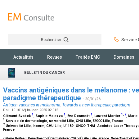
Rechercher
Service C
Rechercher
Actualités
Revues
Traités EMC
Domaines
BULLETIN DU CANCER
Vaccins antigéniques dans le mélanome : v
paradigme thérapeutique
- 20/01/26
Antigen vaccines in melanoma: Towards a new therapeutic paradigm
Doi : 10.1016/j.bulcan.2025.02.012
1
1
1
1
,
2
Clément Svabek
, Sophie Maiezza
, Eve Desmedt
, Laurent Mortier
, Marie
1
Service de dermatologie, université Lille, CHU Lille, 59000 Lille, France
2
Université Lille, Inserm, CHU Lille, U1189–ONCO-THAI–Assisted Laser Therapy 
France
⁎
Marie Boileau, Department of Dermatology, CHU of Lille, Lille, France. Department of Der