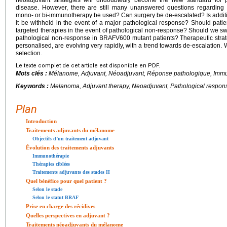
neoadjuvant strategies will undoubtedly become the new standard for 
disease. However, there are still many unanswered questions regarding 
mono- or bi-immunotherapy be used? Can surgery be de-escalated? Is additio
it be withheld in the event of a major pathological response? Should pat
targeted therapies in the event of pathological non-response? Should we swit
pathological non-response in BRAFV600 mutant patients? Therapeutic strat
personalised, are evolving very rapidly, with a trend towards de-escalation. W
selection.
Le texte complet de cet article est disponible en PDF.
Mots clés :
Mélanome, Adjuvant, Néoadjuvant, Réponse pathologique, Immu
Keywords :
Melanoma, Adjuvant therapy, Neoadjuvant, Pathological respon
Plan
Introduction
Traitements adjuvants du mélanome
Objectifs d’un traitement adjuvant
Évolution des traitements adjuvants
Immunothérapie
Thérapies ciblées
Traitements adjuvants des stades II
Quel bénéfice pour quel patient ?
Selon le stade
Selon le statut BRAF
Prise en charge des récidives
Quelles perspectives en adjuvant ?
Traitements néoadjuvants du mélanome