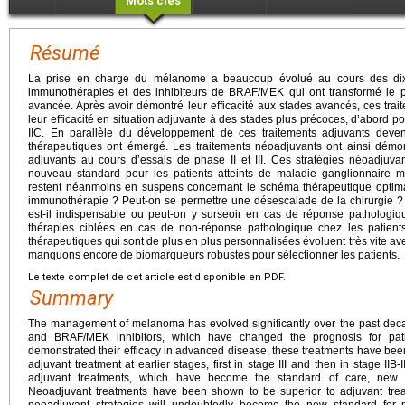
Mots clés
Résumé
La prise en charge du mélanome a beaucoup évolué au cours des dix 
immunothérapies et des inhibiteurs de BRAF/MEK qui ont transformé le pr
avancée. Après avoir démontré leur efficacité aux stades avancés, ces trai
leur efficacité en situation adjuvante à des stades plus précoces, d’abord pou
IIC. En parallèle du développement de ces traitements adjuvants deven
thérapeutiques ont émergé. Les traitements néoadjuvants ont ainsi démont
adjuvants au cours d’essais de phase II et III. Ces stratégies néoadjuv
nouveau standard pour les patients atteints de maladie ganglionnaire
restent néanmoins en suspens concernant le schéma thérapeutique optimal.
immunothérapie ? Peut-on se permettre une désescalade de la chirurgie ?
est-il indispensable ou peut-on y surseoir en cas de réponse pathologi
thérapies ciblées en cas de non-réponse pathologique chez les patien
thérapeutiques qui sont de plus en plus personnalisées évoluent très vite 
manquons encore de biomarqueurs robustes pour sélectionner les patients.
Le texte complet de cet article est disponible en PDF.
Summary
The management of melanoma has evolved significantly over the past dec
and BRAF/MEK inhibitors, which have changed the prognosis for pat
demonstrated their efficacy in advanced disease, these treatments have bee
adjuvant treatment at earlier stages, first in stage III and then in stage II
adjuvant treatments, which have become the standard of care, new t
Neoadjuvant treatments have been shown to be superior to adjuvant treatm