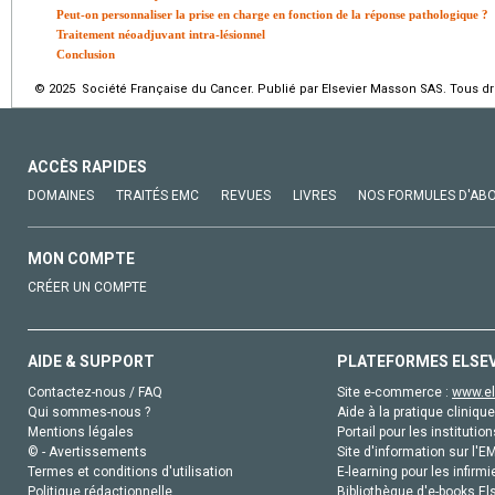
Peut-on personnaliser la prise en charge en fonction de la réponse pathologique ?
Traitement néoadjuvant intra-lésionnel
Conclusion
© 2025 Société Française du Cancer. Publié par Elsevier Masson SAS. Tous dro
ACCÈS RAPIDES
DOMAINES
TRAITÉS EMC
REVUES
LIVRES
NOS FORMULES D'AB
MON COMPTE
CRÉER UN COMPTE
AIDE & SUPPORT
PLATEFORMES ELSE
Contactez-nous / FAQ
Site e-commerce :
www.el
Qui sommes-nous ?
Aide à la pratique clinique
Mentions légales
Portail pour les institution
© - Avertissements
Site d'information sur l'E
Termes et conditions d'utilisation
E-learning pour les infirmi
Politique rédactionnelle
Bibliothèque d'e-books Els