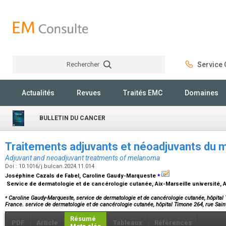
Rechercher
Service C
Rechercher
Actualités
Revues
Traités EMC
Domaines
BULLETIN DU CANCER
Traitements adjuvants et néoadjuvants du
Adjuvant and neoadjuvant treatments of melanoma
Doi : 10.1016/j.bulcan.2024.11.014
⁎
Joséphine Cazals de Fabel, Caroline Gaudy-Marqueste
Service de dermatologie et de cancérologie cutanée, Aix-Marseille université,
⁎
Caroline Gaudy-Marqueste, service de dermatologie et de cancérologie cutanée, hôpital T
France. service de dermatologie et de cancérologie cutanée, hôpital Timone 264, rue Sain
Résumé
PDF
Article
Tableaux
Références