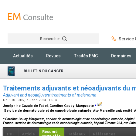
Rechercher
Service C
Rechercher
Actualités
Revues
Traités EMC
Domaines
BULLETIN DU CANCER
Traitements adjuvants et néoadjuvants du
Adjuvant and neoadjuvant treatments of melanoma
Doi : 10.1016/j.bulcan.2024.11.014
⁎
Joséphine Cazals de Fabel, Caroline Gaudy-Marqueste
Service de dermatologie et de cancérologie cutanée, Aix-Marseille université,
⁎
Caroline Gaudy-Marqueste, service de dermatologie et de cancérologie cutanée, hôpital T
France. service de dermatologie et de cancérologie cutanée, hôpital Timone 264, rue Sain
Résumé
PDF
Article
Tableaux
Références