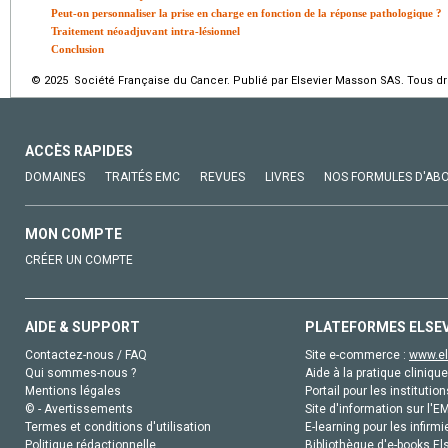
Peut-on personnaliser la prise en charge en fonction de la réponse pathologique ?
Traitement néoadjuvant intra-lésionnel
Conclusion
© 2025 Société Française du Cancer. Publié par Elsevier Masson SAS. Tous dro
ACCÈS RAPIDES
DOMAINES
TRAITÉS EMC
REVUES
LIVRES
NOS FORMULES D'AB
MON COMPTE
CRÉER UN COMPTE
AIDE & SUPPORT
PLATEFORMES ELSE
Contactez-nous / FAQ
Site e-commerce :
www.el
Qui sommes-nous ?
Aide à la pratique clinique
Mentions légales
Portail pour les institution
© - Avertissements
Site d'information sur l'E
Termes et conditions d'utilisation
E-learning pour les infirmi
Politique rédactionnelle
Bibliothèque d'e-books Els