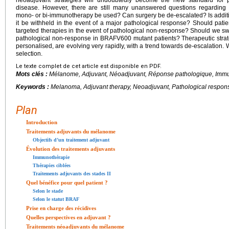
neoadjuvant strategies will undoubtedly become the new standard for 
disease. However, there are still many unanswered questions regarding 
mono- or bi-immunotherapy be used? Can surgery be de-escalated? Is additio
it be withheld in the event of a major pathological response? Should pat
targeted therapies in the event of pathological non-response? Should we swit
pathological non-response in BRAFV600 mutant patients? Therapeutic strat
personalised, are evolving very rapidly, with a trend towards de-escalation. W
selection.
Le texte complet de cet article est disponible en PDF.
Mots clés :
Mélanome, Adjuvant, Néoadjuvant, Réponse pathologique, Immu
Keywords :
Melanoma, Adjuvant therapy, Neoadjuvant, Pathological respon
Plan
Introduction
Traitements adjuvants du mélanome
Objectifs d’un traitement adjuvant
Évolution des traitements adjuvants
Immunothérapie
Thérapies ciblées
Traitements adjuvants des stades II
Quel bénéfice pour quel patient ?
Selon le stade
Selon le statut BRAF
Prise en charge des récidives
Quelles perspectives en adjuvant ?
Traitements néoadjuvants du mélanome