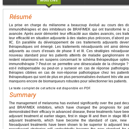
Mots clés
Résumé
La prise en charge du mélanome a beaucoup évolué au cours des dix 
immunothérapies et des inhibiteurs de BRAF/MEK qui ont transformé le pr
avancée. Après avoir démontré leur efficacité aux stades avancés, ces trai
leur efficacité en situation adjuvante à des stades plus précoces, d’abord pou
IIC. En parallèle du développement de ces traitements adjuvants deven
thérapeutiques ont émergé. Les traitements néoadjuvants ont ainsi démont
adjuvants au cours d’essais de phase II et III. Ces stratégies néoadjuv
nouveau standard pour les patients atteints de maladie ganglionnaire
restent néanmoins en suspens concernant le schéma thérapeutique optimal.
immunothérapie ? Peut-on se permettre une désescalade de la chirurgie ?
est-il indispensable ou peut-on y surseoir en cas de réponse pathologi
thérapies ciblées en cas de non-réponse pathologique chez les patien
thérapeutiques qui sont de plus en plus personnalisées évoluent très vite 
manquons encore de biomarqueurs robustes pour sélectionner les patients.
Le texte complet de cet article est disponible en PDF.
Summary
The management of melanoma has evolved significantly over the past dec
and BRAF/MEK inhibitors, which have changed the prognosis for pat
demonstrated their efficacy in advanced disease, these treatments have bee
adjuvant treatment at earlier stages, first in stage III and then in stage II
adjuvant treatments, which have become the standard of care, new t
Neoadjuvant treatments have been shown to be superior to adjuvant treatm