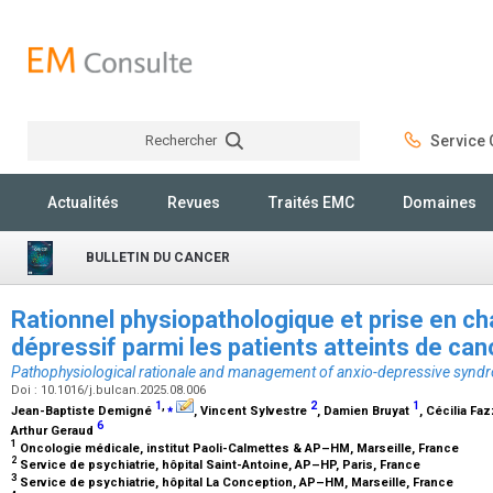
Rechercher
Service C
Rechercher
Actualités
Revues
Traités EMC
Domaines
BULLETIN DU CANCER
Rationnel physiopathologique et prise en c
dépressif parmi les patients atteints de ca
Pathophysiological rationale and management of anxio-depressive synd
Doi : 10.1016/j.bulcan.2025.08.006
1
,
⁎
2
1
Jean-Baptiste Demigné
, Vincent Sylvestre
, Damien Bruyat
, Cécilia Fa
6
Arthur Geraud
1
Oncologie médicale, institut Paoli-Calmettes & AP–HM, Marseille, France
2
Service de psychiatrie, hôpital Saint-Antoine, AP–HP, Paris, France
3
Service de psychiatrie, hôpital La Conception, AP–HM, Marseille, France