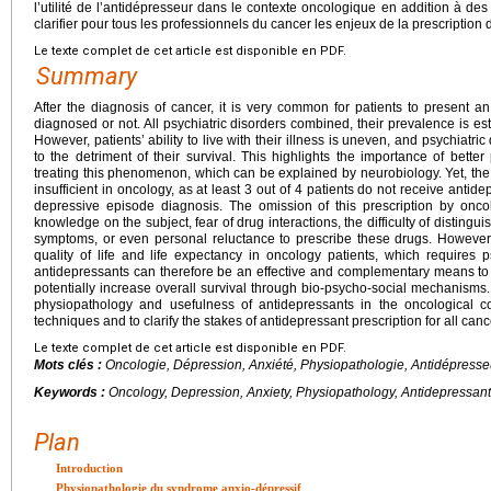
l’utilité de l’antidépresseur dans le contexte oncologique en addition à d
clarifier pour tous les professionnels du cancer les enjeux de la prescription
Le texte complet de cet article est disponible en PDF.
Summary
After the diagnosis of cancer, it is very common for patients to present 
diagnosed or not. All psychiatric disorders combined, their prevalence is es
However, patients’ ability to live with their illness is uneven, and psychiatri
to the detriment of their survival. This highlights the importance of bette
treating this phenomenon, which can be explained by neurobiology. Yet, the
insufficient in oncology, as at least 3 out of 4 patients do not receive antid
depressive episode diagnosis. The omission of this prescription by onc
knowledge on the subject, fear of drug interactions, the difficulty of disting
symptoms, or even personal reluctance to prescribe these drugs. However,
quality of life and life expectancy in oncology patients, which requires ps
antidepressants can therefore be an effective and complementary means to e
potentially increase overall survival through bio-psycho-social mechanisms. 
physiopathology and usefulness of antidepressants in the oncological co
techniques and to clarify the stakes of antidepressant prescription for all can
Le texte complet de cet article est disponible en PDF.
Mots clés :
Oncologie, Dépression, Anxiété, Physiopathologie, Antidépresse
Keywords :
Oncology, Depression, Anxiety, Physiopathology, Antidepressan
Plan
Introduction
Physiopathologie du syndrome anxio-dépressif