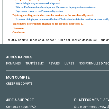
Neurobiologie et syndrome anxio-dépressif
Rôle de l’inflammation chronique sur l’humeur et la progression cancéreuse
Dépression et cancer via l’immunodépression
Dépistage et diagnostic des troubles anxieux et des troubles dépressifs
Examens biologiques recommandés dans l’évaluation initiale des troubles anxieux et dépr
Traitements des troubles anxieux et des troubles dépressifs [
,
]
Discussion
Conclusion
© 2025 Société Française du Cancer. Publié par Elsevier Masson SAS. Tous dro
ACCÈS RAPIDES
DOMAINES
TRAITÉS EMC
REVUES
LIVRES
NOS FORMULES D'AB
MON COMPTE
CRÉER UN COMPTE
AIDE & SUPPORT
PLATEFORMES ELSE
Contactez-nous / FAQ
Site e-commerce :
www.el