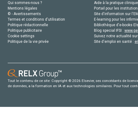
Qui sommes-nous ?
Aide à la pratique clinique
Mentions légales
Portail pour les institution
© - Avertissements
Site d'information sur l'E
Termes et conditions d'utilisation
E-learning pour les infirmi
Politique rédactionnelle
Bibliothèque d'e-books Els
Politique publicitaire
Blog special IFSI :
www.gen
Cookie settings
Suivez notre actualité sur
Politique de la vie privée
Site d'emploi en santé :
e
Tout le contenu de ce site: Copyright © 2026 Elsevier, ses concédants de licence e
de données, a la formation en IA et aux technologies similaires. Pour tout con