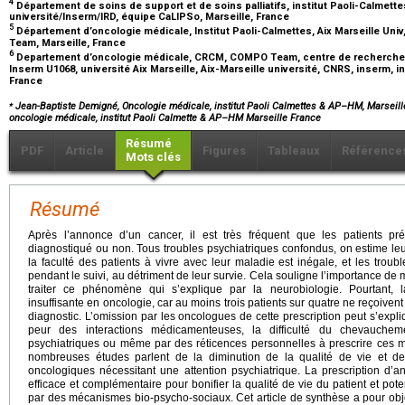
4
Département de soins de support et de soins palliatifs, institut Paoli-Calmet
université/Inserm/IRD, équipe CaLIPSo, Marseille, France
5
Département d’oncologie médicale, Institut Paoli-Calmettes, Aix Marseille Un
Team, Marseille, France
6
Departement d’oncologie médicale, CRCM, COMPO Team, centre de recherche 
Inserm U1068, université Aix Marseille, Aix-Marseille université, CNRS, inserm, in
France
⁎
Jean-Baptiste Demigné, Oncologie médicale, institut Paoli Calmettes & AP–HM, Marseille
oncologie médicale, institut Paoli Calmette & AP–HM Marseille France
Résumé
PDF
Article
Figures
Tableaux
Référence
Mots clés
Résumé
Après l’annonce d’un cancer, il est très fréquent que les patients pr
diagnostiqué ou non. Tous troubles psychiatriques confondus, on estime l
la faculté des patients à vivre avec leur maladie est inégale, et les trou
pendant le suivi, au détriment de leur survie. Cela souligne l’importance de m
traiter ce phénomène qui s’explique par la neurobiologie. Pourtant, la
insuffisante en oncologie, car au moins trois patients sur quatre ne reçoivent
diagnostic. L’omission par les oncologues de cette prescription peut s’expl
peur des interactions médicamenteuses, la difficulté du chevauche
psychiatriques ou même par des réticences personnelles à prescrire ces mo
nombreuses études parlent de la diminution de la qualité de vie et de
oncologiques nécessitant une attention psychiatrique. La prescription d’
efficace et complémentaire pour bonifier la qualité de vie du patient et pot
par des mécanismes bio-psycho-sociaux. Cet article de synthèse a pour obje