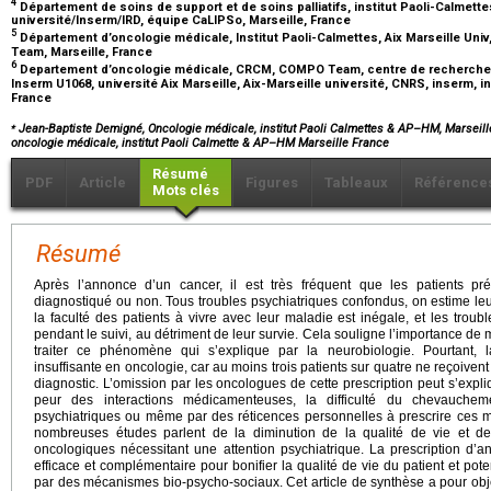
4
Département de soins de support et de soins palliatifs, institut Paoli-Calmet
université/Inserm/IRD, équipe CaLIPSo, Marseille, France
5
Département d’oncologie médicale, Institut Paoli-Calmettes, Aix Marseille Un
Team, Marseille, France
6
Departement d’oncologie médicale, CRCM, COMPO Team, centre de recherche 
Inserm U1068, université Aix Marseille, Aix-Marseille université, CNRS, inserm, in
France
⁎
Jean-Baptiste Demigné, Oncologie médicale, institut Paoli Calmettes & AP–HM, Marseille
oncologie médicale, institut Paoli Calmette & AP–HM Marseille France
Résumé
PDF
Article
Figures
Tableaux
Référence
Mots clés
Résumé
Après l’annonce d’un cancer, il est très fréquent que les patients pr
diagnostiqué ou non. Tous troubles psychiatriques confondus, on estime l
la faculté des patients à vivre avec leur maladie est inégale, et les trou
pendant le suivi, au détriment de leur survie. Cela souligne l’importance de m
traiter ce phénomène qui s’explique par la neurobiologie. Pourtant, la
insuffisante en oncologie, car au moins trois patients sur quatre ne reçoivent
diagnostic. L’omission par les oncologues de cette prescription peut s’expl
peur des interactions médicamenteuses, la difficulté du chevauche
psychiatriques ou même par des réticences personnelles à prescrire ces mo
nombreuses études parlent de la diminution de la qualité de vie et de
oncologiques nécessitant une attention psychiatrique. La prescription d’
efficace et complémentaire pour bonifier la qualité de vie du patient et pot
par des mécanismes bio-psycho-sociaux. Cet article de synthèse a pour obje