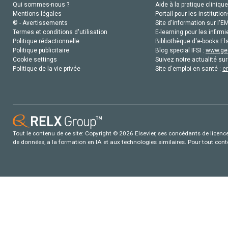
Qui sommes-nous ?
Aide à la pratique clinique
Mentions légales
Portail pour les institution
© - Avertissements
Site d'information sur l'E
Termes et conditions d'utilisation
E-learning pour les infirmi
Politique rédactionnelle
Bibliothèque d'e-books Els
Politique publicitaire
Blog special IFSI :
www.gen
Cookie settings
Suivez notre actualité sur
Politique de la vie privée
Site d'emploi en santé :
e
Tout le contenu de ce site: Copyright © 2026 Elsevier, ses concédants de licence e
de données, a la formation en IA et aux technologies similaires. Pour tout con