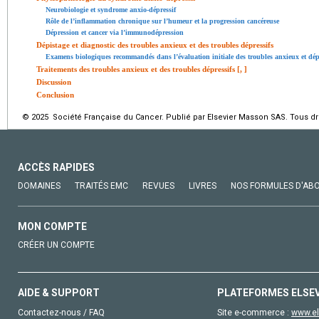
Neurobiologie et syndrome anxio-dépressif
Rôle de l’inflammation chronique sur l’humeur et la progression cancéreuse
Dépression et cancer via l’immunodépression
Dépistage et diagnostic des troubles anxieux et des troubles dépressifs
Examens biologiques recommandés dans l’évaluation initiale des troubles anxieux et dépr
Traitements des troubles anxieux et des troubles dépressifs [
,
]
Discussion
Conclusion
© 2025 Société Française du Cancer. Publié par Elsevier Masson SAS. Tous dro
ACCÈS RAPIDES
DOMAINES
TRAITÉS EMC
REVUES
LIVRES
NOS FORMULES D'AB
MON COMPTE
CRÉER UN COMPTE
AIDE & SUPPORT
PLATEFORMES ELSE
Contactez-nous / FAQ
Site e-commerce :
www.el