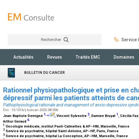
Rechercher
Service C
Rechercher
Actualités
Revues
Traités EMC
Domaines
BULLETIN DU CANCER
Rationnel physiopathologique et prise en c
dépressif parmi les patients atteints de ca
Pathophysiological rationale and management of anxio-depressive synd
Doi : 10.1016/j.bulcan.2025.08.006
1
,
⁎
2
1
Jean-Baptiste Demigné
, Vincent Sylvestre
, Damien Bruyat
, Cécilia Fa
6
Arthur Geraud
1
Oncologie médicale, institut Paoli-Calmettes & AP–HM, Marseille, France
2
Service de psychiatrie, hôpital Saint-Antoine, AP–HP, Paris, France
3
Service de psychiatrie, hôpital La Conception, AP–HM, Marseille, France