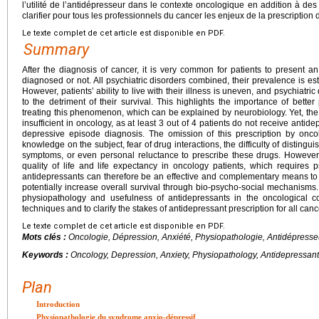
l’utilité de l’antidépresseur dans le contexte oncologique en addition à d
clarifier pour tous les professionnels du cancer les enjeux de la prescription
Le texte complet de cet article est disponible en PDF.
Summary
After the diagnosis of cancer, it is very common for patients to present 
diagnosed or not. All psychiatric disorders combined, their prevalence is es
However, patients’ ability to live with their illness is uneven, and psychiatri
to the detriment of their survival. This highlights the importance of bette
treating this phenomenon, which can be explained by neurobiology. Yet, the
insufficient in oncology, as at least 3 out of 4 patients do not receive antid
depressive episode diagnosis. The omission of this prescription by onc
knowledge on the subject, fear of drug interactions, the difficulty of disting
symptoms, or even personal reluctance to prescribe these drugs. However,
quality of life and life expectancy in oncology patients, which requires ps
antidepressants can therefore be an effective and complementary means to e
potentially increase overall survival through bio-psycho-social mechanisms. 
physiopathology and usefulness of antidepressants in the oncological co
techniques and to clarify the stakes of antidepressant prescription for all can
Le texte complet de cet article est disponible en PDF.
Mots clés :
Oncologie, Dépression, Anxiété, Physiopathologie, Antidépresse
Keywords :
Oncology, Depression, Anxiety, Physiopathology, Antidepressan
Plan
Introduction
Physiopathologie du syndrome anxio-dépressif