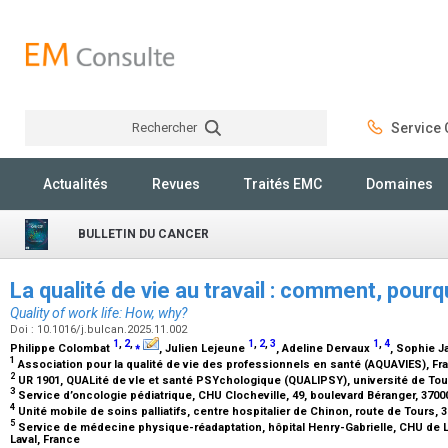
Rechercher
Service C
Rechercher
Actualités
Revues
Traités EMC
Domaines
BULLETIN DU CANCER
La qualité de vie au travail : comment, pourq
Quality of work life: How, why?
Doi : 10.1016/j.bulcan.2025.11.002
1
,
2
,
⁎
1
,
2
,
3
1
,
4
Philippe Colombat
, Julien Lejeune
, Adeline Dervaux
, Sophie 
1
Association pour la qualité de vie des professionnels en santé (AQUAVIES), F
2
UR 1901, QUALité de vIe et santé PSYchologique (QUALIPSY), université de Tou
3
Service d’oncologie pédiatrique, CHU Clocheville, 49, boulevard Béranger, 3700
4
Unité mobile de soins palliatifs, centre hospitalier de Chinon, route de Tours,
5
Service de médecine physique-réadaptation, hôpital Henry-Gabrielle, CHU de Ly
Laval, France