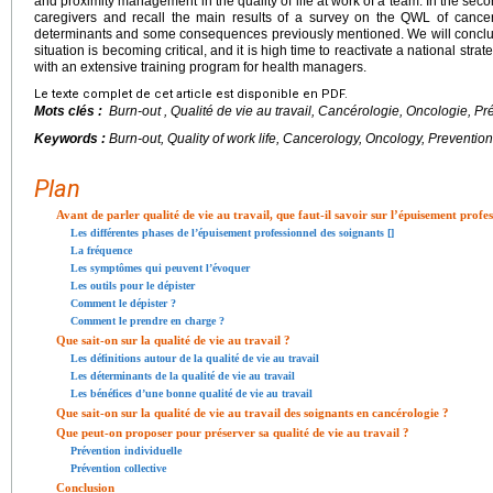
and proximity management in the quality of life at work of a team. In the seco
caregivers and recall the main results of a survey on the QWL of cancer
determinants and some consequences previously mentioned. We will conclud
situation is becoming critical, and it is high time to reactivate a national str
with an extensive training program for health managers.
Le texte complet de cet article est disponible en PDF.
Mots clés :
Burn-out
, Qualité de vie au travail, Cancérologie, Oncologie, Pr
Keywords :
Burn-out, Quality of work life, Cancerology, Oncology, Prevention
Plan
Avant de parler qualité de vie au travail, que faut-il savoir sur l’épuisement profe
Les différentes phases de l’épuisement professionnel des soignants [
]
La fréquence
Les symptômes qui peuvent l’évoquer
Les outils pour le dépister
Comment le dépister ?
Comment le prendre en charge ?
Que sait-on sur la qualité de vie au travail ?
Les définitions autour de la qualité de vie au travail
Les déterminants de la qualité de vie au travail
Les bénéfices d’une bonne qualité de vie au travail
Que sait-on sur la qualité de vie au travail des soignants en cancérologie ?
Que peut-on proposer pour préserver sa qualité de vie au travail ?
Prévention individuelle
Prévention collective
Conclusion