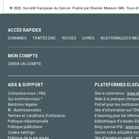
© 2025 Société Française du Cancer. Publié par Elsevier Masson SAS. Tous dro
ACCÈS RAPIDES
DOMAINES
TRAITÉS EMC
REVUES
LIVRES
NOS FORMULES D'AB
MON COMPTE
CRÉER UN COMPTE
AIDE & SUPPORT
PLATEFORMES ELSE
Contactez-nous / FAQ
Site e-commerce :
www.el
Qui sommes-nous ?
Aide à la pratique clinique
Mentions légales
Portail pour les institution
© - Avertissements
Site d'information sur l'E
Termes et conditions d'utilisation
E-learning pour les infirmi
Politique rédactionnelle
Bibliothèque d'e-books Els
Politique publicitaire
Blog special IFSI :
www.gen
Cookie settings
Suivez notre actualité sur
Politique de la vie privée
Site d'emploi en santé :
e