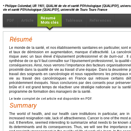
⁎
Philippe Colombat, UR 1901, QUALité de vIe et santé PSYchologique (QUALIPSY), universi
vIe et santé PSYchologique (QUALIPSY), université de Tours Tours France
Résumé
PDF
Article
Tableaux
Références
Mots clés
Résumé
Le monde de la santé, et nos établissements sanitaires en particulier, sont e
et taux de démission en augmentation, manque d’attractivité. La cancérol
risque avec un taux élevé d’épuisement professionnel et de
burn-out
. Il
synthèse de ce qu’il faut connaître sur l’épuisement professionnel, la qualité 
conséquences. Ainsi, nous verrons l’importance des facteurs organisationne
proximité dans la qualité de vie au travail d’une équipe. Dans la deuxième pa
travail des soignants en cancérologie et nous rappellerons les principaux r
vie au travail des cancérologues en France qui retrouve certains dé
précédemment évoqués. Nous conclurons par des conseils pour préserver sa
brûle et il est grand temps de réactiver une stratégie nationale sur la sant
programme de formation des
managers
de la santé.
Le texte complet de cet article est disponible en PDF.
Summary
The world of health, and our health care institutions in particular, are in
increased resignation rate, lack of attractiveness. Cancer is one of the most at
out. It therefore, seemed interesting to summarize what needs to be known abo
its determinants and its consequences. Thus, we will see the importance o