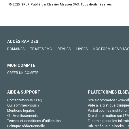
© 2025 SPLF. Publié par Elsevier Masson SAS. Tous droits réservés.
ACCÈS RAPIDES
DOMAINES
TRAITÉS EMC
REVUES
LIVRES
NOS FORMULES D'AB
MON COMPTE
CRÉER UN COMPTE
AIDE & SUPPORT
PLATEFORMES ELSE
Contactez-nous / FAQ
Site e-commerce :
www.el
Qui sommes-nous ?
Aide à la pratique clinique
Mentions légales
Portail pour les institution
© - Avertissements
Site d'information sur l'E
Termes et conditions d'utilisation
E-learning pour les infirmi
Politique rédactionnelle
Bibliothèque d'e-books Els