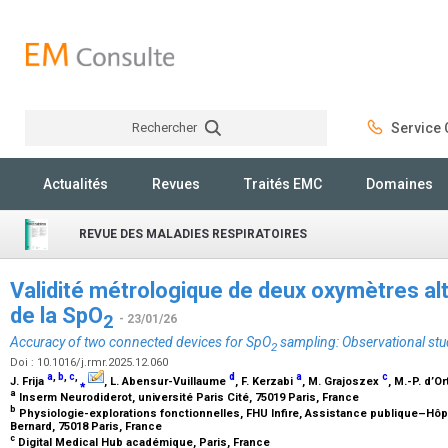
Rechercher
Service C
Rechercher
Actualités
Revues
Traités EMC
Domaines
REVUE DES MALADIES RESPIRATOIRES
Validité métrologique de deux oxymètres alt
de la SpO
2
- 23/01/26
Accuracy of two connected devices for SpO
sampling: Observational stu
2
Doi : 10.1016/j.rmr.2025.12.060
a
,
b
,
c
,
d
a
c
J. Frija
⁎
, L. Abensur-Vuillaume
, F. Kerzabi
, M. Grajoszex
, M.-P. d’O
a
Inserm Neurodiderot, université Paris Cité, 75019 Paris, France
b
Physiologie-explorations fonctionnelles, FHU Infire, Assistance publique–Hôpi
Bernard, 75018 Paris, France
c
Digital Medical Hub académique, Paris, France