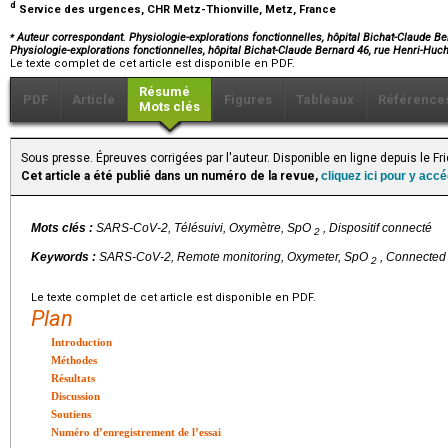
d
Service des urgences, CHR Metz-Thionville, Metz, France
⁎
Auteur correspondant. Physiologie-explorations fonctionnelles, hôpital Bichat-Claude Be
Physiologie-explorations fonctionnelles, hôpital Bichat-Claude Bernard 46, rue Henri-Hu
Le texte complet de cet article est disponible en PDF.
Résumé
PDF
Article
Figures
Tableaux
Référence
Mots clés
Sous presse. Épreuves corrigées par l'auteur. Disponible en ligne depuis le F
Cet article a été publié dans un numéro de la revue,
cliquez ici pour y acc
Mots clés :
SARS-CoV-2, Télésuivi, Oxymètre, SpO
, Dispositif connecté
2
Keywords :
SARS-CoV-2, Remote monitoring, Oxymeter, SpO
, Connected
2
Le texte complet de cet article est disponible en PDF.
Plan
Introduction
Méthodes
Résultats
Discussion
Soutiens
Numéro d’enregistrement de l’essai