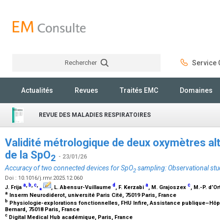
Rechercher
Service C
Rechercher
Actualités
Revues
Traités EMC
Domaines
REVUE DES MALADIES RESPIRATOIRES
Validité métrologique de deux oxymètres alt
de la SpO
2
- 23/01/26
Accuracy of two connected devices for SpO
sampling: Observational stu
2
Doi : 10.1016/j.rmr.2025.12.060
a
,
b
,
c
,
d
a
c
J. Frija
⁎
, L. Abensur-Vuillaume
, F. Kerzabi
, M. Grajoszex
, M.-P. d’O
a
Inserm Neurodiderot, université Paris Cité, 75019 Paris, France
b
Physiologie-explorations fonctionnelles, FHU Infire, Assistance publique–Hôpi
Bernard, 75018 Paris, France
c
Digital Medical Hub académique, Paris, France