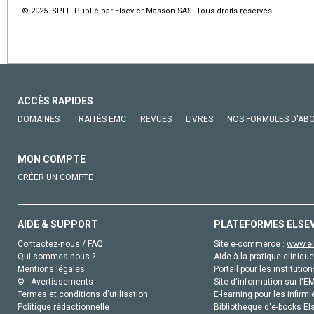
© 2025 SPLF. Publié par Elsevier Masson SAS. Tous droits réservés.
ACCÈS RAPIDES
DOMAINES
TRAITÉS EMC
REVUES
LIVRES
NOS FORMULES D'AB
MON COMPTE
CRÉER UN COMPTE
AIDE & SUPPORT
PLATEFORMES ELSE
Contactez-nous / FAQ
Site e-commerce :
www.el
Qui sommes-nous ?
Aide à la pratique clinique
Mentions légales
Portail pour les institution
© - Avertissements
Site d'information sur l'E
Termes et conditions d'utilisation
E-learning pour les infirmi
Politique rédactionnelle
Bibliothèque d'e-books Els