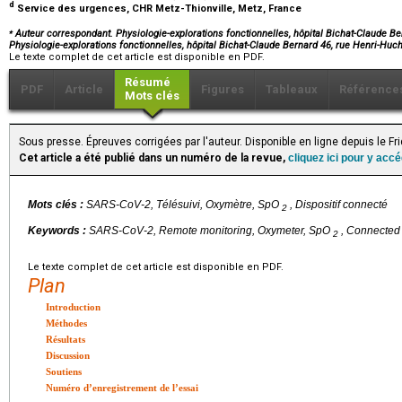
d
Service des urgences, CHR Metz-Thionville, Metz, France
⁎
Auteur correspondant. Physiologie-explorations fonctionnelles, hôpital Bichat-Claude Be
Physiologie-explorations fonctionnelles, hôpital Bichat-Claude Bernard 46, rue Henri-Hu
Le texte complet de cet article est disponible en PDF.
Résumé
PDF
Article
Figures
Tableaux
Référence
Mots clés
Sous presse. Épreuves corrigées par l'auteur. Disponible en ligne depuis le F
Cet article a été publié dans un numéro de la revue,
cliquez ici pour y acc
Mots clés :
SARS-CoV-2, Télésuivi, Oxymètre, SpO
, Dispositif connecté
2
Keywords :
SARS-CoV-2, Remote monitoring, Oxymeter, SpO
, Connected
2
Le texte complet de cet article est disponible en PDF.
Plan
Introduction
Méthodes
Résultats
Discussion
Soutiens
Numéro d’enregistrement de l’essai