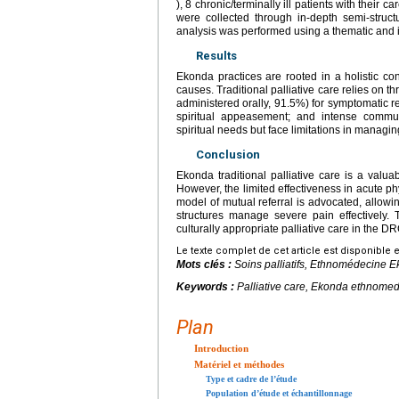
), 8 chronic/terminally ill patients with their
were collected through in-depth semi-structu
analysis was performed using a thematic and 
Results
Ekonda practices are rooted in a holistic conc
causes. Traditional palliative care relies on 
administered orally, 91.5%) for symptomatic reli
spiritual appeasement; and intense commun
spiritual needs but face limitations in managin
Conclusion
Ekonda traditional palliative care is a valuab
However, the limited effectiveness in acute ph
model of mutual referral is advocated, allow
structures manage severe pain effectively.
culturally appropriate palliative care in the DR
Le texte complet de cet article est disponible 
Mots clés :
Soins palliatifs, Ethnomédecine E
Keywords :
Palliative care, Ekonda ethnomed
Plan
Introduction
Matériel et méthodes
Type et cadre de l’étude
Population d’étude et échantillonnage