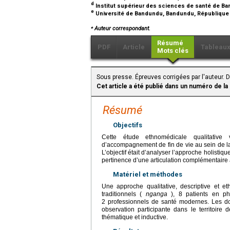
d
Institut supérieur des sciences de santé de 
e
Université de Bandundu, Bandundu, Républiqu
⁎
Auteur correspondant.
Résumé
PDF
Article
Tableau
Mots clés
Sous presse. Épreuves corrigées par l'auteur. D
Cet article a été publié dans un numéro de la
Résumé
Objectifs
Cette étude ethnomédicale qualitative 
d’accompagnement de fin de vie au sein de
L’objectif était d’analyser l’approche holisti
pertinence d’une articulation complémentaire 
Matériel et méthodes
Une approche qualitative, descriptive et et
traditionnels (
nganga
), 8 patients en ph
2 professionnels de santé modernes. Les donn
observation participante dans le territoir
thématique et inductive.