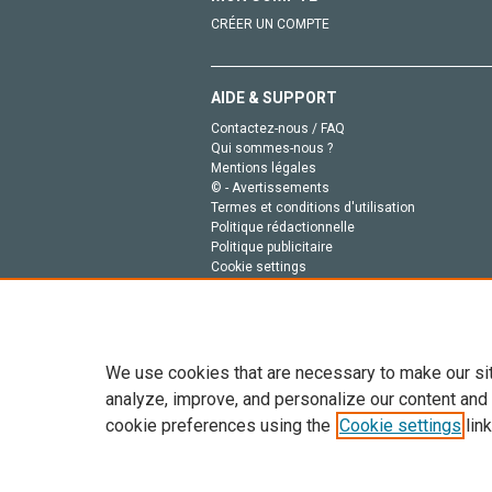
CRÉER UN COMPTE
AIDE & SUPPORT
Contactez-nous / FAQ
Qui sommes-nous ?
Mentions légales
© - Avertissements
Termes et conditions d'utilisation
Politique rédactionnelle
Politique publicitaire
Cookie settings
Politique de la vie privée
We use cookies that are necessary to make our si
analyze, improve, and personalize our content and
cookie preferences using the
Cookie settings
link
Tout le contenu de ce site: Copyright © 2026 Else
de données, a la formation en IA et aux technol