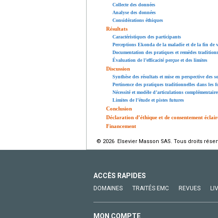
Collecte des données
Analyse des données
Considérations éthiques
Résultats
Caractéristiques des participants
Perceptions Ekonda de la maladie et de la fin de v
Documentation des pratiques et remèdes tradition
Évaluation de l’efficacité perçue et des limites
Discussion
Synthèse des résultats et mise en perspective des 
Pertinence des pratiques traditionnelles dans les f
Nécessité et modèle d’articulations complémentaire
Limites de l’étude et pistes futures
Conclusion
Déclaration d’éthique et de consentement éclair
Financement
© 2026 Elsevier Masson SAS. Tous droits réser
ACCÈS RAPIDES
DOMAINES
TRAITÉS EMC
REVUES
LI
MON COMPTE