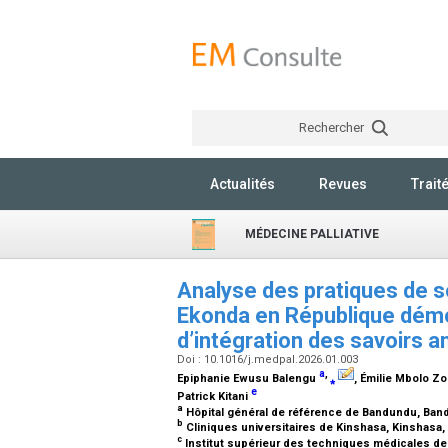
Rechercher
Actualités
Revues
Trait
MÉDECINE PALLIATIVE
Analyse des pratiques de soi
Ekonda en République démo
d’intégration des savoirs 
Doi : 10.1016/j.medpal.2026.01.003
a
,
Epiphanie Ewusu Balengu
⁎
, Émilie Mbolo Z
e
Patrick Kitani
a
Hôpital général de référence de Bandundu, Ba
b
Cliniques universitaires de Kinshasa, Kinshas
c
Institut supérieur des techniques médicales 