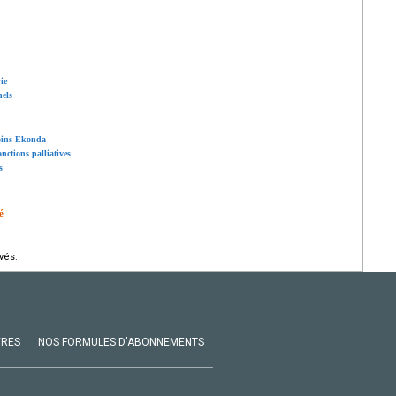
ie
nels
soins Ekonda
onctions palliatives
s
é
vés.
VRES
NOS FORMULES D'ABONNEMENTS