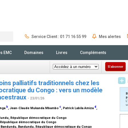
Service Client : 01 71 16 55 99
Mes alertes
Rechercher
és EMC
Domaines
Livres
Compléments
S'abonner
ns palliatifs traditionnels chez les
cratique du Congo : vers un modèle
B
ancestraux
p
- 23/01/26
L
u
b
c
d
onga
, Jean-Claude Mukanda Mbambo
, Patrick Labila Amiza
,
ndundu, République démocratique du Congo
a, République démocratique du Congo
de Bandundu, Bandundu, République démocratique du Congo