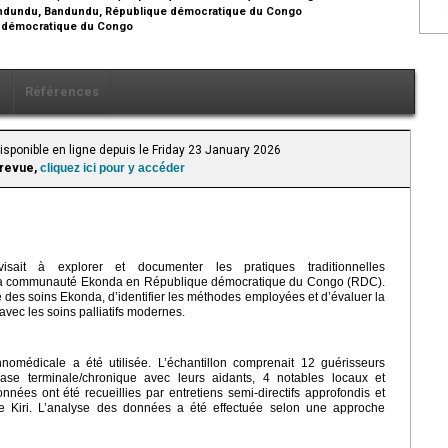
Bandundu, Bandundu, République démocratique du Congo
e démocratique du Congo
x
Références
isponible en ligne depuis le Friday 23 January 2026
 revue,
cliquez ici pour y accéder
visait à explorer et documenter les pratiques traditionnelles
 la communauté Ekonda en République démocratique du Congo (RDC).
que des soins Ekonda, d’identifier les méthodes employées et d’évaluer la
avec les soins palliatifs modernes.
hnomédicale a été utilisée. L’échantillon comprenait 12 guérisseurs
ase terminale/chronique avec leurs aidants, 4 notables locaux et
ées ont été recueillies par entretiens semi-directifs approfondis et
e de Kiri. L’analyse des données a été effectuée selon une approche