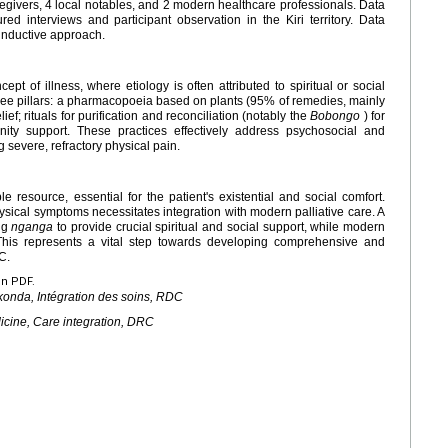
 caregivers, 4 local notables, and 2 modern healthcare professionals. Data
red interviews and participant observation in the Kiri territory. Data
inductive approach.
ept of illness, where etiology is often attributed to spiritual or social
three pillars: a pharmacopoeia based on plants (95% of remedies, mainly
ef; rituals for purification and reconciliation (notably the
Bobongo
) for
ity support. These practices effectively address psychosocial and
g severe, refractory physical pain.
le resource, essential for the patient's existential and social comfort.
ysical symptoms necessitates integration with modern palliative care. A
ing
nganga
to provide crucial spiritual and social support, while modern
 This represents a vital step towards developing comprehensive and
C.
en PDF.
konda, Intégration des soins, RDC
icine, Care integration, DRC