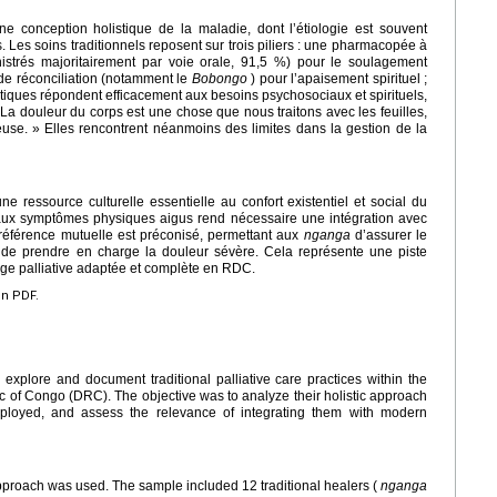
 conception holistique de la maladie, dont l’étiologie est souvent
s. Les soins traditionnels reposent sur trois piliers : une pharmacopée à
trés majoritairement par voie orale, 91,5 %) pour le soulagement
 de réconciliation (notamment le
Bobongo
) pour l’apaisement spirituel ;
tiques répondent efficacement aux besoins psychosociaux et spirituels,
La douleur du corps est une chose que nous traitons avec les feuilles,
use. » Elles rencontrent néanmoins des limites dans la gestion de la
 ressource culturelle essentielle au confort existentiel et social du
ace aux symptômes physiques aigus rend nécessaire une intégration avec
 référence mutuelle est préconisé, permettant aux
nganga
d’assurer le
s de prendre en charge la douleur sévère. Cela représente une piste
rge palliative adaptée et complète en RDC.
en PDF.
 explore and document traditional palliative care practices within the
of Congo (DRC). The objective was to analyze their holistic approach
employed, and assess the relevance of integrating them with modern
approach was used. The sample included 12 traditional healers (
nganga