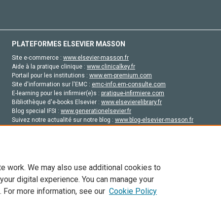
PLATEFORMES ELSEVIER MASSON
Site e-commerce :
www.elsevier-masson.fr
Aide à la pratique clinique :
www.clinicalkey.fr
Portail pour les institutions :
www.em-premium.com
Site d'information sur l'EMC :
emc-info.em-consulte.com
E-learning pour les infirmier(e)s :
pratique-infirmiere.com
Bibliothèque d'e-books Elsevier :
www.elsevierelibrary.fr
Blog special IFSI :
www.generationelsevier.fr
Suivez notre actualité sur notre blog :
www.blog-elsevier-masson.fr
Site d'emploi en santé :
emploisante.com
te work. We may also use additional cookies to
 your digital experience. You can manage your
. For more information, see our
Cookie Policy
vier, ses concédants de licence et ses contributeurs. Tout les droits sont réservés, y 
ogies similaires. Pour tout contenu en libre accès, les conditions de licence Creati