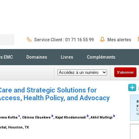
Service Client : 01 71 16 55 99
Mes alertes
Rechercher
és EMC
Domaines
Livres
Compléments
S'abonner
 Care and Strategic Solutions for
ccess, Health Policy, and Advocacy
B
p
L
u
c
b
b
b
Reeva Kotha
, Obinna Obuekwe
, Kajal Khodamoradi
, Akhil Muthigi
ital, Houston, TX