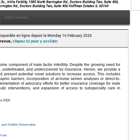
., InVia Fertility, 1585 North Barrington Rd., Doctors Building Two, Suite 406,
arrington Rd., Doctors Building Two, Suite 406 Hoffman Estates IL 60169
Références
Disponible en ligne depuis le Monday 16 February 2026
 revue,
cliquez ici pour y accéder
some component of male factor infertility. Despite the growing need for
zed, undertreated, and undercovered by insurance. Herein, we provide a
and present potential novel solutions to increase access. This includes
raphic barriers, incorporation of at-home semen analyses or direct-to-
plementation of advocacy efforts for better insurance coverage for male
peutic interventions, and expansion of access to subspecialty care in
en PDF.
 and Fertility Preservation
 Care