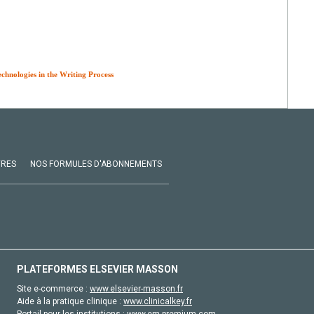
echnologies in the Writing Process
VRES
NOS FORMULES D'ABONNEMENTS
PLATEFORMES ELSEVIER MASSON
Site e-commerce :
www.elsevier-masson.fr
Aide à la pratique clinique :
www.clinicalkey.fr
Portail pour les institutions :
www.em-premium.com