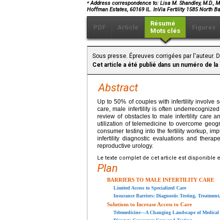
⁎
Address correspondence to: Lisa M. Shandley, M.D., M.Sc
Hoffman Estates, 60169 IL. InVia Fertility 1585 North B
Résumé
PDF
Article
Figures
Mots clés
Sous presse. Épreuves corrigées par l'auteur. 
Cet article a été publié dans un numéro de la
Abstract
Up to 50% of couples with infertility involve 
care, male infertility is often underrecogni
review of obstacles to male infertility care 
utilization of telemedicine to overcome geog
consumer testing into the fertility workup, im
infertility diagnostic evaluations and thera
reproductive urology.
Le texte complet de cet article est disponible 
Plan
BARRIERS TO MALE INFERTILITY CARE
Limited Access to Specialized Care
Insurance Barriers: Diagnostic Testing, Treatment,
Solutions to Increase Access to Care
Telemedicine—A Changing Landscape of Medical