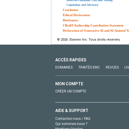
Direct-to-Consumer Care and Testing
Legislation and Advocacy
Conclusion
Ethical Declaration
Disclosures
CRediT Authorship Contribution Statement
Declaration of Generative AI and AI-Assisted T
© 2026 Elsevier Inc. Tous droits réservés.
ACCÈS RAPIDES
DOMAINES
TRAITÉS EMC
REVUES
LI
MON COMPTE
CRÉER UN COMPTE
AIDE & SUPPORT
Contactez-nous / FAQ
Qui sommes-nous ?
Mentions légales