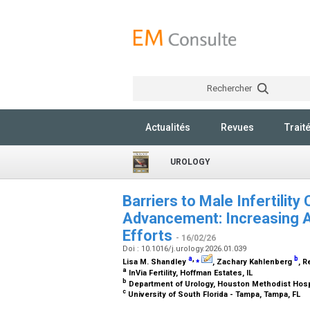
Rechercher
Actualités
Revues
Trait
UROLOGY
Barriers to Male Infertility
Advancement: Increasing A
Efforts
- 16/02/26
Doi : 10.1016/j.urology.2026.01.039
a
,
⁎
b
Lisa M. Shandley
, Zachary Kahlenberg
, 
a
InVia Fertility, Hoffman Estates, IL
b
Department of Urology, Houston Methodist Hosp
c
University of South Florida - Tampa, Tampa, FL