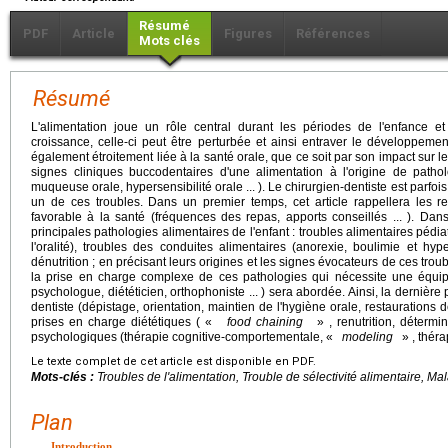
Résumé
PDF
Article
Figures
Références
Mots clés
Résumé
L'alimentation joue un rôle central durant les périodes de l'enfance e
croissance, celle-ci peut être perturbée et ainsi entraver le développement
également étroitement liée à la santé orale, que ce soit par son impact sur 
signes cliniques buccodentaires d'une alimentation à l'origine de pathol
muqueuse orale, hypersensibilité orale ... ). Le chirurgien-dentiste est parfo
un de ces troubles. Dans un premier temps, cet article rappellera les 
favorable à la santé (fréquences des repas, apports conseillés ... ). Da
principales pathologies alimentaires de l'enfant : troubles alimentaires péd
l'oralité), troubles des conduites alimentaires (anorexie, boulimie et hy
dénutrition ; en précisant leurs origines et les signes évocateurs de ces trou
la prise en charge complexe de ces pathologies qui nécessite une équipe 
psychologue, diététicien, orthophoniste ... ) sera abordée. Ainsi, la dernière
dentiste (dépistage, orientation, maintien de l'hygiène orale, restaurations
prises en charge diététiques ( «
food chaining
» , renutrition, détermina
psychologiques (thérapie cognitive-comportementale, «
modeling
» , thérapi
Le texte complet de cet article est disponible en PDF.
Mots-clés :
Troubles de l'alimentation, Trouble de sélectivité alimentaire, Ma
Plan
Introduction