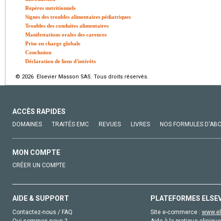
Repères nutritionnels
Signes des troubles alimentaires pédiatriques
Troubles des conduites alimentaires
Manifestations orales des carences
Prise en charge globale
Conclusion
Déclaration de liens d'intérêts
© 2026 Elsevier Masson SAS. Tous droits réservés.
ACCÈS RAPIDES
DOMAINES
TRAITÉS EMC
REVUES
LIVRES
NOS FORMULES D'AB
MON COMPTE
CRÉER UN COMPTE
AIDE & SUPPORT
PLATEFORMES ELSE
Contactez-nous / FAQ
Site e-commerce :
www.el