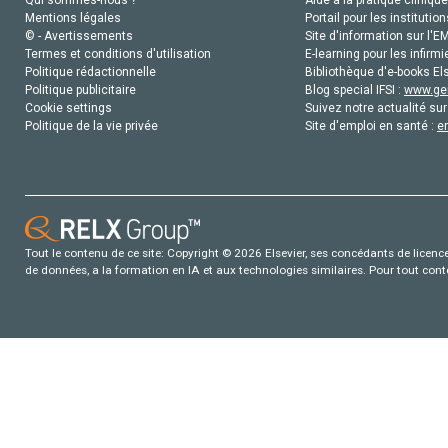
Qui sommes-nous ?
Aide à la pratique clinique
Mentions légales
Portail pour les institution
© - Avertissements
Site d'information sur l'E
Termes et conditions d'utilisation
E-learning pour les infirmi
Politique rédactionnelle
Bibliothèque d'e-books Els
Politique publicitaire
Blog special IFSI :
www.gen
Cookie settings
Suivez notre actualité sur
Politique de la vie privée
Site d'emploi en santé :
e
Tout le contenu de ce site: Copyright © 2026 Elsevier, ses concédants de licence e
de données, a la formation en IA et aux technologies similaires. Pour tout con