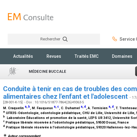
Rechercher
Service C
Rechercher
Actualités
Revues
Traités EMC
Domaines
MÉDECINE BUCCALE
Conduite à tenir en cas de troubles des c
alimentaires chez l'enfant et l'adolescent
- 17
[28-001-K-15] - Doi : 10.1016/S1877-7864(26)49363-5
a
,
b
a
,
c
a
,
d
a
,
d
M. Craquelin
, M. Fauqueux
, C. Duhamel
, A. Ternisien
, T. Trentesa
a
UFR3S-Odontologie, odontologie pédiatrique, CHU de Lille, Université de Lille, 
b
Laboratoire Éducations et promotion de la santé, LEPS UR 3412, Université So
c
Pratique libérale réservée à l'odontologie pédiatrique, 59500 Douai, France
d
Pratique libérale réservée à l'odontologie pédiatrique, 59320 Hallennes-lez-H
Auteur correspondant.