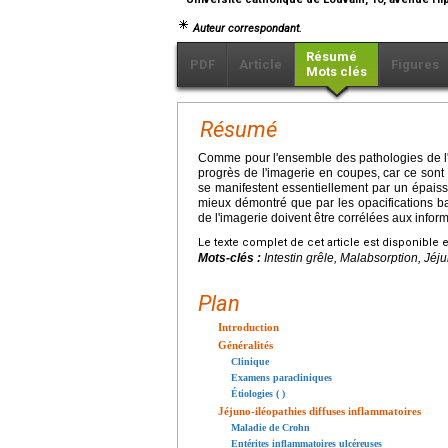
Auteur correspondant.
Résumé
PDF
Article
Figures
Mots clés
Résumé
Comme pour l'ensemble des pathologies de l'in
progrès de l'imagerie en coupes, car ce sont 
se manifestent essentiellement par un épaiss
mieux démontré que par les opacifications 
de l'imagerie doivent être corrélées aux info
Le texte complet de cet article est disponible 
Mots-clés :
Intestin grêle, Malabsorption, Jé
Plan
Introduction
Généralités
Clinique
Examens paracliniques
Étiologies ( )
Jéjuno-iléopathies diffuses inflammatoires
Maladie de Crohn
Entérites inflammatoires ulcéreuses