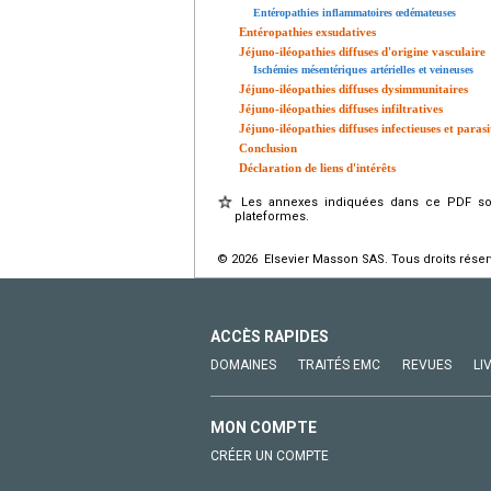
Entéropathies inflammatoires œdémateuses
Entéropathies exsudatives
Jéjuno-iléopathies diffuses d'origine vasculaire
Ischémies mésentériques artérielles et veineuses
Jéjuno-iléopathies diffuses dysimmunitaires
Jéjuno-iléopathies diffuses infiltratives
Jéjuno-iléopathies diffuses infectieuses et parasi
Conclusion
Déclaration de liens d'intérêts
Les annexes indiquées dans ce PDF sont
plateformes.
© 2026 Elsevier Masson SAS. Tous droits réser
ACCÈS RAPIDES
DOMAINES
TRAITÉS EMC
REVUES
LI
MON COMPTE
CRÉER UN COMPTE