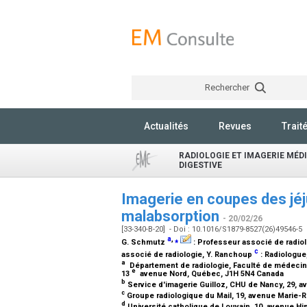
Rechercher
Actualités
Revues
Trait
RADIOLOGIE ET IMAGERIE MÉDI
DIGESTIVE
Imagerie en coupes des jéj
malabsorption
- 20/02/26
[33-340-B-20] - Doi : 10.1016/S1879-8527(26)49546-5
a
,
⁎
G. Schmutz
:
Professeur associé de radio
c
associé de radiologie
, Y. Ranchoup
:
Radiologue
a
Département de radiologie, Faculté de médecine
e
13
avenue Nord, Québec, J1H 5N4 Canada
b
Service d'imagerie Guilloz, CHU de Nancy, 29, a
c
Groupe radiologique du Mail, 19, avenue Marie-
d
Université catholique de Louvain, 10, avenue Hi