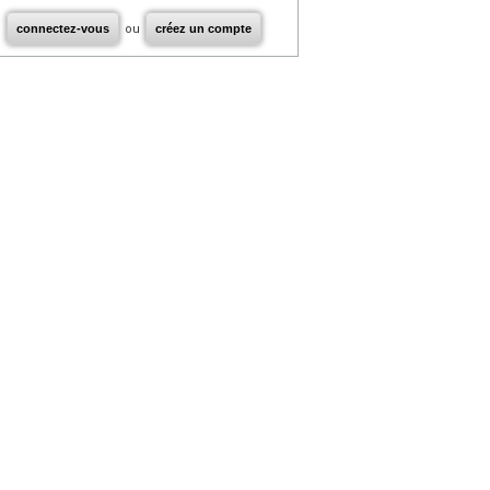
connectez-vous
ou
créez un compte