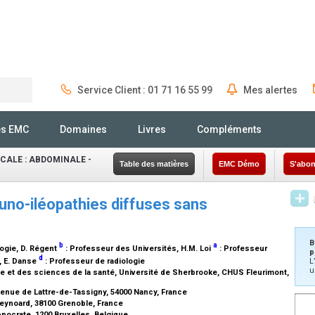
Service Client : 01 71 16 55 99
Mes alertes
Rechercher
és EMC
Domaines
Livres
Compléments
CALE : ABDOMINALE -
Table des matières
EMC Démo
S'abon
uno-iléopathies diffuses sans
B
b
a
logie
, D. Régent
:
Professeur des Universités
, H.M. Loi
:
Professeur
p
d
, E. Danse
:
Professeur de radiologie
L
u
 et des sciences de la santé, Université de Sherbrooke, CHUS Fleurimont,
venue de Lattre-de-Tassigny, 54000 Nancy, France
Reynoard, 38100 Grenoble, France
ppocrate, 1200 Bruxelles, Belgique