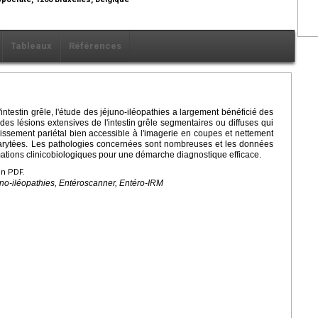
Tableaux
Références
testin grêle, l'étude des jéjuno-iléopathies a largement bénéficié des
des lésions extensives de l'intestin grêle segmentaires ou diffuses qui
issement pariétal bien accessible à l'imagerie en coupes et nettement
barytées. Les pathologies concernées sont nombreuses et les données
rmations clinicobiologiques pour une démarche diagnostique efficace.
en PDF.
juno-iléopathies, Entéroscanner, Entéro-IRM