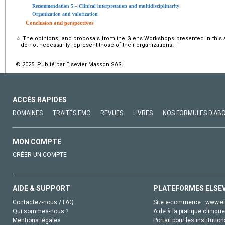
Recommendation 5 – Clinical interpretation and multidisciplinarity
Organization and valorization
Conclusion and perspectives
☆
The opinions, and proposals from the Giens Workshops presented in this art
do not necessarily represent those of their organizations.
© 2025 Publié par Elsevier Masson SAS.
ACCÈS RAPIDES
DOMAINES
TRAITÉS EMC
REVUES
LIVRES
NOS FORMULES D'AB
MON COMPTE
CRÉER UN COMPTE
AIDE & SUPPORT
PLATEFORMES ELSE
Contactez-nous / FAQ
Site e-commerce :
www.el
Qui sommes-nous ?
Aide à la pratique clinique
Mentions légales
Portail pour les institution