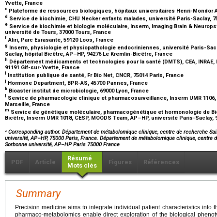
Yvette, France
c
Plateforme de ressources biologiques, hôpitaux universitaires Henri-Mondor A
d
Service de biochimie, CHU Necker enfants malades, université Paris-Saclay, 7
e
Service de biochimie et biologie moléculaire, Inserm, Imaging Brain & Neurops
université de Tours, 37000 Tours, France
f
Aliri, Parc Eurasanté, 59120 Loos, France
g
Inserm, physiologie et physiopathologie endocriniennes, université Paris-Sacl
Saclay, hôpital Bicêtre, AP–HP, 94276 Le Kremlin-Bicêtre, France
h
Département médicaments et technologies pour la santé (DMTS), CEA, INRAE, M
91191 Gif-sur-Yvette, France
i
Institution publique de santé, Fr Bio Net, CNCR, 75014 Paris, France
j
Hormone Department, BPR-AS, 45700 Pannes, France
k
Bioaster institut de microbiologie, 69000 Lyon, France
l
Service de pharmacologie clinique et pharmacosurveillance, Inserm UMR 1106, 
Marseille, France
m
Service de génétique moléculaire, pharmacogénétique et hormonologie de Bic
Bicêtre, Inserm UMR 1018, CESP, MOODS Team, AP–HP, université Paris-Saclay, 9
⁎
Corresponding author. Département de métabolomique clinique, centre de recherche Saint
université, AP–HP, 75000 Paris, France. Département de métabolomique clinique, centre de
Sorbonne université, AP–HP Paris 75000 France
Résumé
PDF
Article
Figures
Références
Mots clés
Summary
Precision medicine aims to integrate individual patient characteristics into
pharmaco-metabolomics enable direct exploration of the biological pheno