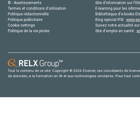
© - Avertissements
Site d'information sur l'E
Termes et conditions d'utilisation
E-learning pour les infirmi
Politique rédactionnelle
Bibliothèque d'e-books Els
Politique publicitaire
Blog special IFSI :
www.gen
Cookie settings
Suivez notre actualité sur
Politique de la vie privée
Site d'emploi en santé :
e
Tout le contenu de ce site: Copyright © 2026 Elsevier, ses concédants de licence e
de données, a la formation en IA et aux technologies similaires. Pour tout con