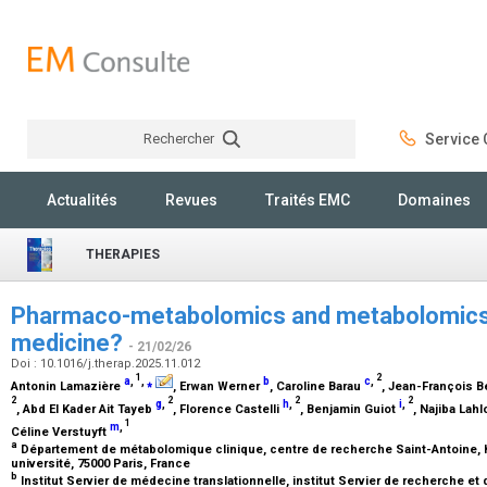
Rechercher
Service C
Rechercher
Actualités
Revues
Traités EMC
Domaines
THERAPIES
Pharmaco-metabolomics and metabolomics: 
medicine?
- 21/02/26
Doi : 10.1016/j.therap.2025.11.012
1
2
a
,
,
⁎
b
c
,
Antonin Lamazière
, Erwan Werner
, Caroline Barau
, Jean-François 
2
2
2
2
g
,
h
,
i
,
, Abd El Kader Ait Tayeb
, Florence Castelli
, Benjamin Guiot
, Najiba Lah
1
m
,
Céline Verstuyft
a
Département de métabolomique clinique, centre de recherche Saint-Antoine, 
université, 75000 Paris, France
b
Institut Servier de médecine translationnelle, institut Servier de recherche et