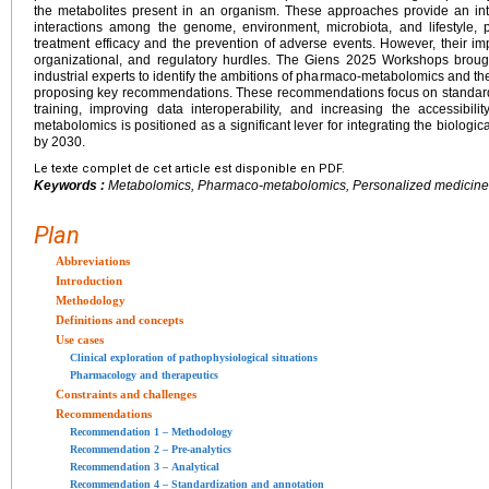
the metabolites present in an organism. These approaches provide an inte
interactions among the genome, environment, microbiota, and lifestyle, p
treatment efficacy and the prevention of adverse events. However, their imp
organizational, and regulatory hurdles. The Giens 2025 Workshops brought
industrial experts to identify the ambitions of pharmaco-metabolomics and the
proposing key recommendations. These recommendations focus on standardi
training, improving data interoperability, and increasing the accessibili
metabolomics is positioned as a significant lever for integrating the biolog
by 2030.
Le texte complet de cet article est disponible en PDF.
Keywords :
Metabolomics, Pharmaco-metabolomics, Personalized medicine,
Plan
Abbreviations
Introduction
Methodology
Definitions and concepts
Use cases
Clinical exploration of pathophysiological situations
Pharmacology and therapeutics
Constraints and challenges
Recommendations
Recommendation 1 – Methodology
Recommendation 2 – Pre-analytics
Recommendation 3 – Analytical
Recommendation 4 – Standardization and annotation