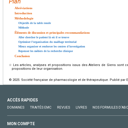
Plan
Abréviations
Introduction
Méthodologie
Objectifs de la table ronde
Méthode
Éléments de discussion et principales recommandations
Aller chercher le patient là où il se trouve
Optimiser l’organisation du maillage territorial
Mieux organiser et renforcer les centres d’investigation
Repenser les métiers de la recherche clinique
Conclusion
☆
Les articles, analyses et propositions issus des Ateliers de Giens sont 
propositions de leur organisation.
© 2025 Société française de pharmacologie et de thérapeutique. Publié par E
ACCÈS RAPIDES
DOMAINES
TRAITÉS EMC
REVUES
LIVRES
NOS FORMULES D'AB
MON COMPTE