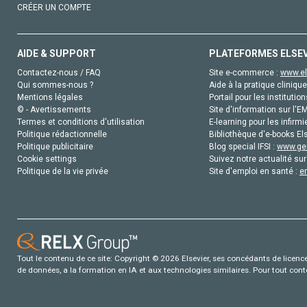
CRÉER UN COMPTE
AIDE & SUPPORT
PLATEFORMES ELSE
Contactez-nous / FAQ
Site e-commerce :
www.el
Qui sommes-nous ?
Aide à la pratique clinique
Mentions légales
Portail pour les institution
© - Avertissements
Site d'information sur l'E
Termes et conditions d'utilisation
E-learning pour les infirmi
Politique rédactionnelle
Bibliothèque d'e-books Els
Politique publicitaire
Blog special IFSI :
www.gen
Cookie settings
Suivez notre actualité sur
Politique de la vie privée
Site d'emploi en santé :
e
Tout le contenu de ce site: Copyright © 2026 Elsevier, ses concédants de licence e
de données, a la formation en IA et aux technologies similaires. Pour tout con