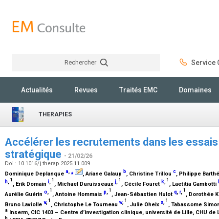
Rechercher
Service C
Rechercher
Actualités
Revues
Traités EMC
Domaines
THERAPIES
Accélérer les recrutements dans les essais c
stratégique
- 21/02/26
Doi : 10.1016/j.therap.2025.11.009
a
,
⁎
b
c
Dominique Deplanque
, Ariane Galaup
, Christine Trillou
, Philippe Bart
1
1
1
1
h
,
i
,
j
,
k
,
, Erik Domain
, Michael Duruisseaux
, Cécile Fouret
, Laetitia Gambotti
1
1
1
o
,
p
,
q
,
r
,
Aurélie Guérin
, Antoine Hommais
, Jean-Sébastien Hulot
, Dorothée 
1
1
1
v
,
w
,
x
,
Bruno Laviolle
, Christophe Le Tourneau
, Julie Oheix
, Tabassome Simo
a
Inserm, CIC 1403 – Centre d’investigation clinique, université de Lille, CHU de Li
b