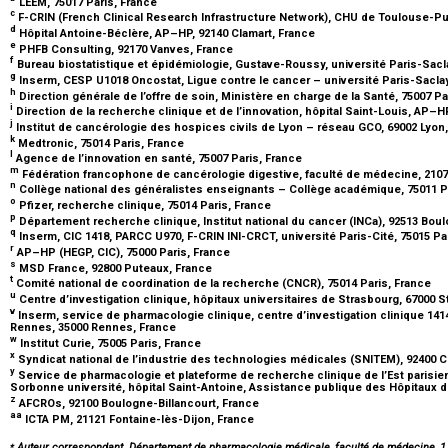
LEEM, 75017 Paris, France
c
F-CRIN (French Clinical Research Infrastructure Network), CHU de Toulouse-P
d
Hôpital Antoine-Béclère, AP–HP, 92140 Clamart, France
e
PHFB Consulting, 92170 Vanves, France
f
Bureau biostatistique et épidémiologie, Gustave-Roussy, université Paris-Saclay
g
Inserm, CESP U1018 Oncostat, Ligue contre le cancer – université Paris-Saclay,
h
Direction générale de l’offre de soin, Ministère en charge de la Santé, 75007 P
i
Direction de la recherche clinique et de l’innovation, hôpital Saint-Louis, AP–H
j
Institut de cancérologie des hospices civils de Lyon – réseau GCO, 69002 Lyon
k
Medtronic, 75014 Paris, France
l
Agence de l’innovation en santé, 75007 Paris, France
m
Fédération francophone de cancérologie digestive, faculté de médecine, 2107
n
Collège national des généralistes enseignants – Collège académique, 75011 P
o
Pfizer, recherche clinique, 75014 Paris, France
p
Département recherche clinique, Institut national du cancer (INCa), 92513 Bou
q
Inserm, CIC 1418, PARCC U970, F-CRIN INI-CRCT, université Paris-Cité, 75015 Pa
r
AP–HP (HEGP, CIC), 75000 Paris, France
s
MSD France, 92800 Puteaux, France
t
Comité national de coordination de la recherche (CNCR), 75014 Paris, France
u
Centre d’investigation clinique, hôpitaux universitaires de Strasbourg, 67000 
v
Inserm, service de pharmacologie clinique, centre d’investigation clinique 14
Rennes, 35000 Rennes, France
w
Institut Curie, 75005 Paris, France
x
Syndicat national de l’industrie des technologies médicales (SNITEM), 92400 
y
Service de pharmacologie et plateforme de recherche clinique de l’Est paris
Sorbonne université, hôpital Saint-Antoine, Assistance publique des Hôpitaux d
z
AFCROs, 92100 Boulogne-Billancourt, France
aa
ICTA PM, 21121 Fontaine-lès-Dijon, France
⁎
Auteur correspondant. Département de pharmacologie médicale, faculté de médecine, 1, 