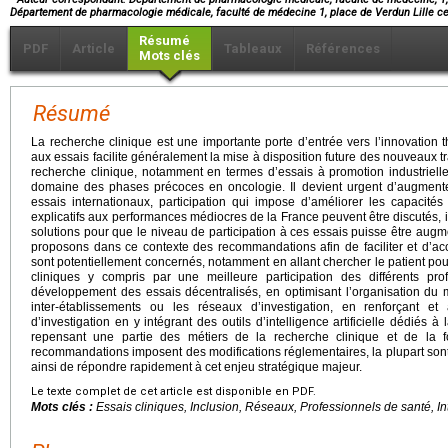
Département de pharmacologie médicale, faculté de médecine 1, place de Verdun Lille 
Résumé
PDF
Article
Tableaux
Références
Mots clés
Résumé
La recherche clinique est une importante porte d’entrée vers l’innovation t
aux essais facilite généralement la mise à disposition future des nouveaux tra
recherche clinique, notamment en termes d’essais à promotion industriell
domaine des phases précoces en oncologie. Il devient urgent d’augmenter
essais internationaux, participation qui impose d’améliorer les capacité
explicatifs aux performances médiocres de la France peuvent être discutés, i
solutions pour que le niveau de participation à ces essais puisse être au
proposons dans ce contexte des recommandations afin de faciliter et d’accr
sont potentiellement concernés, notamment en allant chercher le patient pour
cliniques y compris par une meilleure participation des différents pr
développement des essais décentralisés, en optimisant l’organisation du ma
inter-établissements ou les réseaux d’investigation, en renforçant et 
d’investigation en y intégrant des outils d’intelligence artificielle dédiés à
repensant une partie des métiers de la recherche clinique et de la f
recommandations imposent des modifications réglementaires, la plupart sont
ainsi de répondre rapidement à cet enjeu stratégique majeur.
Le texte complet de cet article est disponible en PDF.
Mots clés :
Essais cliniques, Inclusion, Réseaux, Professionnels de santé, Inte