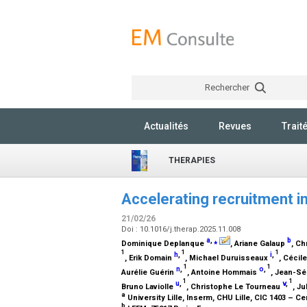
Rechercher
Actualités
Revues
Trait
THERAPIES
Accelerating recruitment in 
21/02/26
Doi : 10.1016/j.therap.2025.11.008
a
,
⁎
b
Dominique Deplanque
, Ariane Galaup
, Ch
1
1
1
h
,
i
,
, Erik Domain
, Michael Duruisseaux
, Cécil
1
1
n
,
o
,
Aurélie Guérin
, Antoine Hommais
, Jean-Sé
1
1
u
,
v
,
Bruno Laviolle
, Christophe Le Tourneau
, J
a
University Lille, Inserm, CHU Lille, CIC 1403 – Ce
b