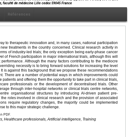
, faculté de médecine Lille cedex 59045 France
x
Références
ay to therapeutic innovation and, in many cases, national participation
 of new treatments in the country concerned. Clinical research activity in
terms of industry-led trials; the only exception being early-phase cancer
el of French participation in major international trials, although this will
 performance. Although the many factors contributing to the mediocre
erriding necessity is to bring forward solutions for increasing the level
ard. It is against this background that we propose these recommendations
ment. There are a number of potential ways in which improvements could
 patients and offering them the opportunity to take part in clinical trials,
care professionals or the development of decentralised trials. Other
verage through inter-hospital networks or clinical trials centre networks,
centre organisational structures by introducing AI-driven patient pre-
f the roles involved in clinical research and the provision of associated
ons require regulatory changes, the majority could be implemented
e to this major strategic challenge.
en PDF.
s, Healthcare professionals, Artificial intelligence, Training