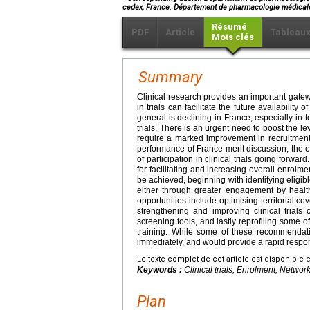
cedex, France. Département de pharmacologie médicale
Résumé
PDF
Article
Tableau
Mots clés
Summary
Clinical research provides an important gatew
in trials can facilitate the future availability
general is declining in France, especially in 
trials. There is an urgent need to boost the lev
require a marked improvement in recruitment
performance of France merit discussion, the ov
of participation in clinical trials going forw
for facilitating and increasing overall enrol
be achieved, beginning with identifying eligible
either through greater engagement by health
opportunities include optimising territorial co
strengthening and improving clinical trials 
screening tools, and lastly reprofiling some o
training. While some of these recommendati
immediately, and would provide a rapid respons
Le texte complet de cet article est disponible 
Keywords :
Clinical trials, Enrolment, Network
Plan