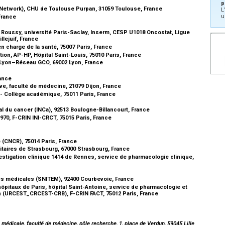
p
e Network), CHU de Toulouse Purpan, 31059 Toulouse, France
L
u
 France
 Roussy, université Paris-Saclay, Inserm, CESP U1018 Oncostat, Ligue
llejuif, France
en charge de la santé, 75007 Paris, France
tion, AP-HP, Hôpital Saint-Louis, 75010 Paris, France
e Lyon–Réseau GCO, 69002 Lyon, France
rance
e, faculté de médecine, 21079 Dijon, France
- Collège académique, 75011 Paris, France
al du cancer (INCa), 92513 Boulogne-Billancourt, France
970, F-CRIN INI-CRCT, 75015 Paris, France
 (CNCR), 75014 Paris, France
sitaires de Strasbourg, 67000 Strasbourg, France
stigation clinique 1414 de Rennes, service de pharmacologie clinique,
ies médicales (SNITEM), 92400 Courbevoie, France
pitaux de Paris, hôpital Saint-Antoine, service de pharmacologie et
ien (URCEST_CRCEST-CRB), F-CRIN FACT, 75012 Paris, France
édicale, faculté de médecine, pôle recherche, 1, place de Verdun, 59045 Lille