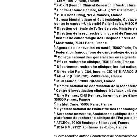
LEEM, 75017 Paris, France
c
F-CRIN (French Clinical Research Infrastructur
d
Hôpital Antoine Béclère, AP–HP, 92140 Clamart,
e
PHFB Consulting, 92170 Vanves, France
f
Bureau biostatistique et épidémiologie, Gustave
contre le cancer–Université Paris-Saclay, 94800 Vi
g
Direction générale de l’offre de soin, Ministère 
h
Direction de la recherche clinique et de l’innova
i
Institut de cancérologie des Hospices civils d
j
Medtronic, 75014 Paris, France
k
Agence de l’innovation en santé, 75007 Paris, F
l
Fédération francophone de cancérologie digestiv
m
Collège national des généralistes enseignants 
n
Pfizer, recherche clinique, 75014 Paris, France
o
Département recherche clinique, Institut nation
p
Université Paris Cité, Inserm, CIC 1418, PARCC U
q
AP–HP (HEGP, CIC), 75000 Paris, France
r
MSD France, 92800 Puteaux, France
s
Comité national de coordination de la recherche
t
Centre d’investigation clinique, hôpitaux univer
u
Univ Rennes, CHU Rennes, Inserm, centre d’inve
35000 Rennes, France
v
Institut Curie, 75005 Paris, France
w
Syndicat national de l’industrie des technolog
x
Sorbonne université, Assistance publique des hô
plateforme de recherche clinique de l’Est paris
y
AFCROs, 92100 Boulogne Billancourt, France
z
ICTA PM, 21121 Fontaine-lès-Dijon, France
⁎
Corresponding author. Département de pharmacologie m