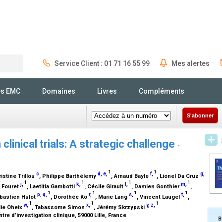
Service Client : 01 71 16 55 99
Mes alertes
Rechercher
és EMC
Domaines
Livres
Compléments
S'abonner
clinical trials: A strategic challenge
-
1
1
c
d
,
e
,
f
,
g
,
ristine Trillou
, Philippe Barthélemy
, Arnaud Bayle
, Lionel Da Cruz
1
1
1
1
j
,
k
,
l
,
m
,
e Fouret
, Laetitia Gambotti
, Cécile Girault
, Damien Gonthier
,
1
1
1
1
p
,
q
,
r
,
s
,
t
,
bastien Hulot
, Dorothée Ko
, Marie Lang
, Vincent Laugel
,
1
1
1
w
,
x
,
y
,
z
,
ulie Oheix
, Tabassome Simon
, Jérémy Skrzypski
ntre d’investigation clinique, 59000 Lille, France
B