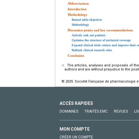
Abbreviations
Introduction
Methodology
Round table objectives
Methodology
Discussion points and key recommendations
Actively seek out patients
Optimise the structure of territorial coverage
Expand clinical trials centres and improve their o
Rethink clinical research roles
Conclusion
☆
The articles, analyses and proposals of t
authors and are without prejudice to the posit
© 2025 Société française de pharmacologie et 
ACCÈS RAPIDES
DOMAINES
TRAITÉS EMC
REVUES
LI
MON COMPTE
CRÉER UN COMPTE