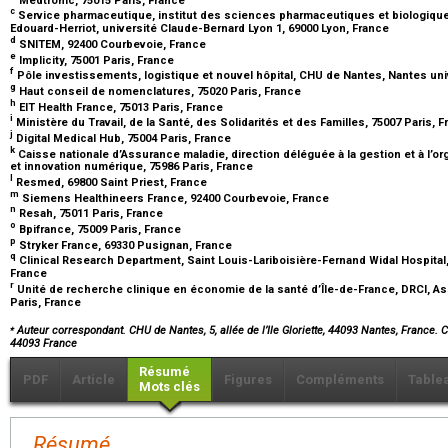
c
Service pharmaceutique, institut des sciences pharmaceutiques et biologique
Edouard-Herriot, université Claude-Bernard Lyon 1, 69000 Lyon, France
d
SNITEM, 92400 Courbevoie, France
e
Implicity, 75001 Paris, France
f
Pôle investissements, logistique et nouvel hôpital, CHU de Nantes, Nantes uni
g
Haut conseil de nomenclatures, 75020 Paris, France
h
EIT Health France, 75013 Paris, France
i
Ministère du Travail, de la Santé, des Solidarités et des Familles, 75007 Paris, 
j
Digital Medical Hub, 75004 Paris, France
k
Caisse nationale d’Assurance maladie, direction déléguée à la gestion et à l’o
et innovation numérique, 75986 Paris, France
l
Resmed, 69800 Saint Priest, France
m
Siemens Healthineers France, 92400 Courbevoie, France
n
Resah, 75011 Paris, France
o
Bpifrance, 75009 Paris, France
p
Stryker France, 69330 Pusignan, France
q
Clinical Research Department, Saint Louis-Lariboisière-Fernand Widal Hospital, 
France
r
Unité de recherche clinique en économie de la santé d’Île-de-France, DRCI, A
Paris, France
⁎
Auteur correspondant. CHU de Nantes, 5, allée de l’Ile Gloriette, 44093 Nantes, France. C
44093 France
Résumé
PDF
Article
Figures
Compléments
Table
Mots clés
Résumé