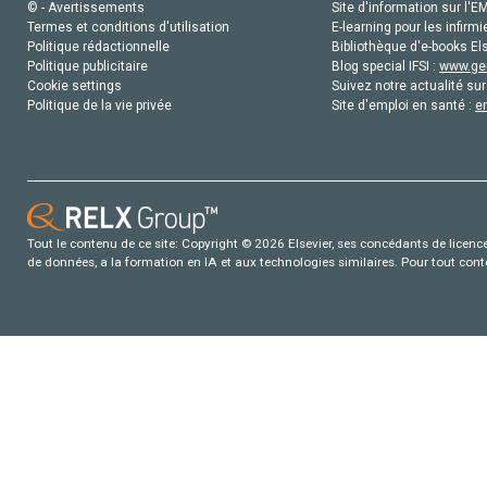
© - Avertissements
Site d'information sur l'E
Termes et conditions d'utilisation
E-learning pour les infirmi
Politique rédactionnelle
Bibliothèque d'e-books Els
Politique publicitaire
Blog special IFSI :
www.gen
Cookie settings
Suivez notre actualité sur
Politique de la vie privée
Site d'emploi en santé :
e
Tout le contenu de ce site: Copyright © 2026 Elsevier, ses concédants de licence e
de données, a la formation en IA et aux technologies similaires. Pour tout con