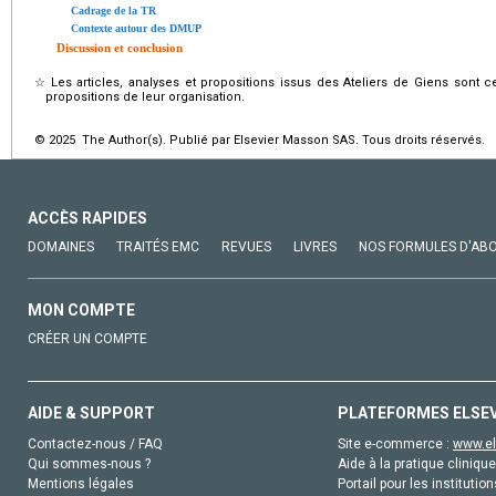
Cadrage de la TR
Contexte autour des DMUP
Discussion et conclusion
☆
Les articles, analyses et propositions issus des Ateliers de Giens sont 
propositions de leur organisation.
© 2025 The Author(s). Publié par Elsevier Masson SAS. Tous droits réservés.
ACCÈS RAPIDES
DOMAINES
TRAITÉS EMC
REVUES
LIVRES
NOS FORMULES D'AB
MON COMPTE
CRÉER UN COMPTE
AIDE & SUPPORT
PLATEFORMES ELSE
Contactez-nous / FAQ
Site e-commerce :
www.el
Qui sommes-nous ?
Aide à la pratique clinique
Mentions légales
Portail pour les institution