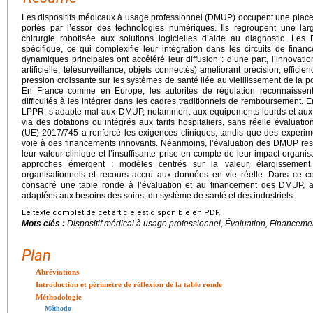
Les dispositifs médicaux à usage professionnel (DMUP) occupent une place
portés par l’essor des technologies numériques. Ils regroupent une l
chirurgie robotisée aux solutions logicielles d’aide au diagnostic. Le
spécifique, ce qui complexifie leur intégration dans les circuits de fin
dynamiques principales ont accéléré leur diffusion : d’une part, l’innovatio
artificielle, télésurveillance, objets connectés) améliorant précision, efficien
pression croissante sur les systèmes de santé liée au vieillissement de la 
En France comme en Europe, les autorités de régulation reconnaissent l
difficultés à les intégrer dans les cadres traditionnels de remboursement. En
LPPR, s’adapte mal aux DMUP, notamment aux équipements lourds et aux
via des dotations ou intégrés aux tarifs hospitaliers, sans réelle évaluat
(UE) 2017/745 a renforcé les exigences cliniques, tandis que des expér
voie à des financements innovants. Néanmoins, l’évaluation des DMUP reste
leur valeur clinique et l’insuffisante prise en compte de leur impact organi
approches émergent : modèles centrés sur la valeur, élargissement 
organisationnels et recours accru aux données en vie réelle. Dans ce co
consacré une table ronde à l’évaluation et au financement des DMUP, 
adaptées aux besoins des soins, du système de santé et des industriels.
Le texte complet de cet article est disponible en PDF.
Mots clés :
Dispositif médical à usage professionnel, Évaluation, Finance
Plan
Abréviations
Introduction et périmètre de réflexion de la table ronde
Méthodologie
Méthode