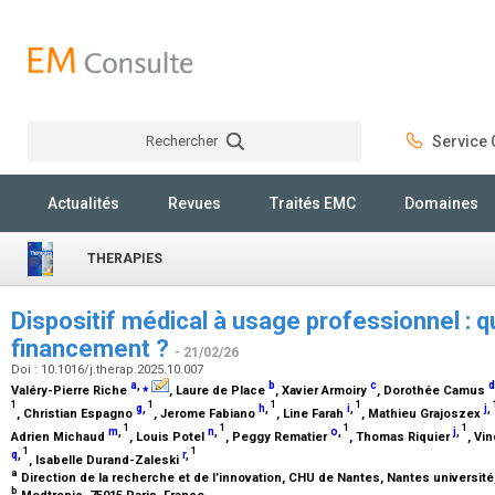
Rechercher
Service C
Rechercher
Actualités
Revues
Traités EMC
Domaines
THERAPIES
Dispositif médical à usage professionnel : qu
financement ?
- 21/02/26
Doi : 10.1016/j.therap.2025.10.007
a
,
⁎
b
c
d
Valéry-Pierre Riche
, Laure de Place
, Xavier Armoiry
, Dorothée Camus
1
1
1
1
g
,
h
,
i
,
j
,
, Christian Espagno
, Jerome Fabiano
, Line Farah
, Mathieu Grajoszex
1
1
1
1
m
,
n
,
o
,
j
,
Adrien Michaud
, Louis Potel
, Peggy Rematier
, Thomas Riquier
, Vi
1
1
q
,
r
,
, Isabelle Durand-Zaleski
a
Direction de la recherche et de l’innovation, CHU de Nantes, Nantes universit
b
Medtronic, 75015 Paris, France