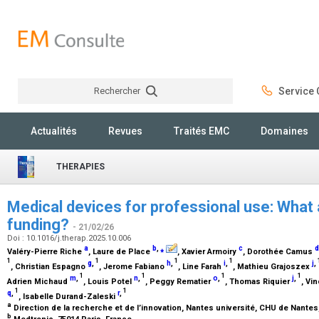
Rechercher
Service C
Rechercher
Actualités
Revues
Traités EMC
Domaines
THERAPIES
Medical devices for professional use: Wha
funding?
- 21/02/26
Doi : 10.1016/j.therap.2025.10.006
a
b
,
⁎
c
d
Valéry-Pierre Riche
, Laure de Place
, Xavier Armoiry
, Dorothée Camus
1
1
1
1
g
,
h
,
i
,
j
,
, Christian Espagno
, Jerome Fabiano
, Line Farah
, Mathieu Grajoszex
1
1
1
1
m
,
n
,
o
,
j
,
Adrien Michaud
, Louis Potel
, Peggy Rematier
, Thomas Riquier
, Vi
1
1
q
,
r
,
, Isabelle Durand-Zaleski
a
Direction de la recherche et de l’innovation, Nantes université, CHU de Nante
b
Medtronic, 75014 Paris, France