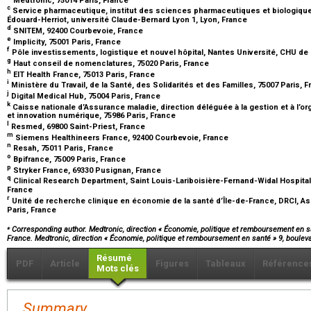
c
Service pharmaceutique, institut des sciences pharmaceutiques et biologiqu
Édouard-Herriot, université Claude-Bernard Lyon 1, Lyon, France
d
SNITEM, 92400 Courbevoie, France
e
Implicity, 75001 Paris, France
f
Pôle investissements, logistique et nouvel hôpital, Nantes Université, CHU de
g
Haut conseil de nomenclatures, 75020 Paris, France
h
EIT Health France, 75013 Paris, France
i
Ministère du Travail, de la Santé, des Solidarités et des Familles, 75007 Paris, 
j
Digital Medical Hub, 75004 Paris, France
k
Caisse nationale d’Assurance maladie, direction déléguée à la gestion et à l’o
et innovation numérique, 75986 Paris, France
l
Resmed, 69800 Saint-Priest, France
m
Siemens Healthineers France, 92400 Courbevoie, France
n
Resah, 75011 Paris, France
o
Bpifrance, 75009 Paris, France
p
Stryker France, 69330 Pusignan, France
q
Clinical Research Department, Saint Louis-Lariboisière-Fernand-Widal Hospital, 
France
r
Unité de recherche clinique en économie de la santé d’Île-de-France, DRCI, A
Paris, France
⁎
Corresponding author. Medtronic, direction « Économie, politique et remboursement en sa
France. Medtronic, direction « Économie, politique et remboursement en santé » 9, boule
Résumé
PDF
Article
Figures
Tableaux
Référence
Mots clés
Summary