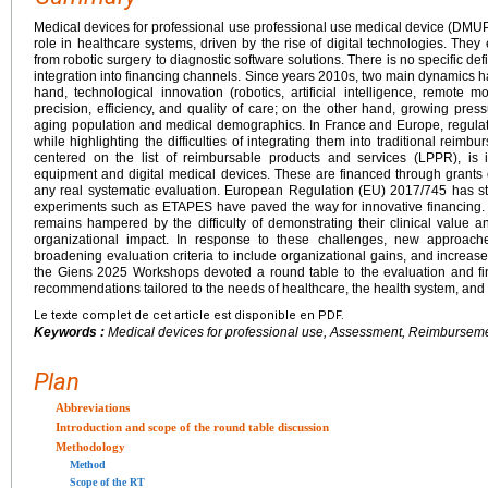
Medical devices for professional use professional use medical device (DMUP
role in healthcare systems, driven by the rise of digital technologies. Th
from robotic surgery to diagnostic software solutions. There is no specific de
integration into financing channels. Since years 2010s, two main dynamics h
hand, technological innovation (robotics, artificial intelligence, remote 
precision, efficiency, and quality of care; on the other hand, growing pre
aging population and medical demographics. In France and Europe, regulator
while highlighting the difficulties of integrating them into traditional rei
centered on the list of reimbursable products and services (LPPR), is i
equipment and digital medical devices. These are financed through grants or
any real systematic evaluation. European Regulation (EU) 2017/745 has st
experiments such as ETAPES have paved the way for innovative financing.
remains hampered by the difficulty of demonstrating their clinical value and
organizational impact. In response to these challenges, new approac
broadening evaluation criteria to include organizational gains, and increased
the Giens 2025 Workshops devoted a round table to the evaluation and f
recommendations tailored to the needs of healthcare, the health system, and
Le texte complet de cet article est disponible en PDF.
Keywords :
Medical devices for professional use, Assessment, Reimbursem
Plan
Abbreviations
Introduction and scope of the round table discussion
Methodology
Method
Scope of the RT