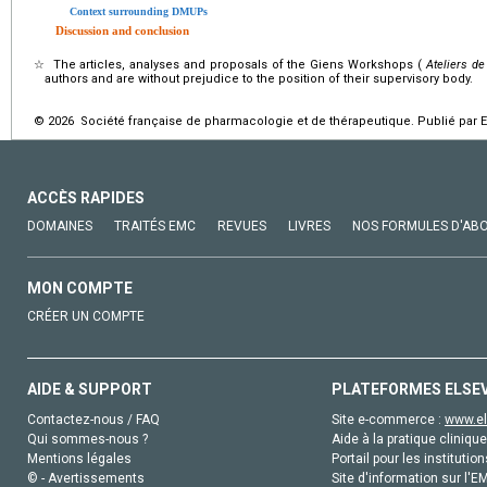
Context surrounding DMUPs
Discussion and conclusion
☆
The articles, analyses and proposals of the Giens Workshops (
Ateliers de
authors and are without prejudice to the position of their supervisory body.
© 2026 Société française de pharmacologie et de thérapeutique. Publié par E
ACCÈS RAPIDES
DOMAINES
TRAITÉS EMC
REVUES
LIVRES
NOS FORMULES D'AB
MON COMPTE
CRÉER UN COMPTE
AIDE & SUPPORT
PLATEFORMES ELSE
Contactez-nous / FAQ
Site e-commerce :
www.el
Qui sommes-nous ?
Aide à la pratique clinique
Mentions légales
Portail pour les institution
© - Avertissements
Site d'information sur l'E