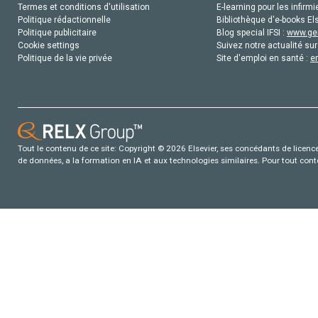
Termes et conditions d'utilisation
E-learning pour les infirmi
Politique rédactionnelle
Bibliothèque d'e-books Els
Politique publicitaire
Blog special IFSI :
www.gen
Cookie settings
Suivez notre actualité sur
Politique de la vie privée
Site d'emploi en santé :
e
Tout le contenu de ce site: Copyright © 2026 Elsevier, ses concédants de licence e
de données, a la formation en IA et aux technologies similaires. Pour tout con