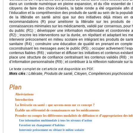
dans un contexte numérique en pleine expansion, et du rôle essentiel de la
citoyens de faire des choix éclairés, la table ronde a été organisée afin d’
l’éducation et la compréhension des produits de santé au sein de la populati
de la littératie en santé ainsi que sur des initiatives déjà mises en œ
recommandations (R) pour améliorer la littératie sur les produits d
connaissances minimales sur les médicaments, validé par consensus, pour
du public (R1) ; développer une information multimodale et coordonnée au
(R2) ; inscrire les interventions sur la durée, en répétant et adaptant les m
intervenir précocement en milieu scolaire en intégrant les produits de san
sanitaire (R4) ; construire une éducation de qualité en prenant en compt
coconstruisant les messages avec le public (R5) ; occuper activement l’es
contenus fiables (R6) ; valoriser et diffuser les initiatives et contenus exista
place une structure de confiance centralisant les contenus validés (R8) ;
d’information personnalisée (R9) ; et contribuer à la réflexion nationale sur la
Le texte complet de cet article est disponible en PDF.
Mots clés :
Littératie, Produits de santé, Citoyen, Compétences psychosocia
Plan
Abréviations
Introduction
La littératie en santé : que savons-nous sur ce concept ?
Établir un référentiel de connaissances sur les médicaments
Prendre en compte les différentes modalités de diffusion et d’appropriation des in
Une information multimodale à tous les niveaux d’action
Favoriser un changement d’habitus
Intervenir précocement en ciblant le milieu scolaire