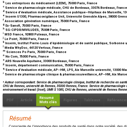
b
Les entreprises du médicament (LEEM), 75000 Paris, France
c
Service de pharmacologie médicale, CHU de Bordeaux, 33076 Bordeaux, Franc
d
Service d’évaluation médicale, Assistance publique–Hôpitaux de Marseille, 13
e
Inserm U1300, Pharmacovigilance Unit, Université Grenoble Alpes, 38000 Gren
f
Association génération numérique, 75000 Paris, France
g
Ex-Sanofi, 75000 Paris, France
h
SG-CIPDR/MIVILUDES, 75008 Paris, France
i
MSD France, 92800 Puteaux, France
j
Le Point, 75000 Paris, France
k
Inserm, Institut Pierre-Louis d’épidémiologie et de santé publique, Sorbonne u
l
Media WhyDoc, 44120 Vertoux, France
m
Sciences Po Paris, 75000 Paris, France
n
No Com, 75000 Paris, France
o
ARS Nouvelle Aquitaine, 33000 Bordeaux, France
p
Inserm, département communication, 75000 Paris, France
q
Service d’évaluation médicale, AP–HM, LPS, Aix Marseille université, 13000 Ma
r
Service de pharmacologie clinique & pharmacosurveillance, AP–HM, Aix Marseil
⁎
Auteur correspondant. Service de pharmacologie clinique, Institut de recherche en santé,
CHU de Rennes, université de Rennes, 35000 Rennes, France. Service de pharmacologie cli
environnement et travail (Irset), UMR S 1085, CHU de Rennes, université de Rennes Renn
Résumé
PDF
Article
Figures
Tableaux
Référence
Mots clés
Résumé
Consciente de l’importance des produits de santé dans notre société, des dif