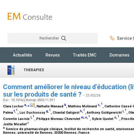
Rechercher
Service C
Rechercher
Actualités
Revues
Traités EMC
Domaines
THERAPIES
Comment améliorer le niveau d’éducation (lit
sur les produits de santé ?
- 21/02/26
Doi : 10.1016/j.therap.2025.11.011
1
a
,
⁎
b
c
,
Clara Locher
, Nathalie Manaud
, Mathieu Molimard
, Catherine Cassé-
1
1
1
1
f
,
g
,
h
,
i
,
Palma
, Luc Duchossoy
, Chantal Gatignol
, Anthony Goldgewicht
, Oli
1
1
1
l
,
m
,
n
,
o
,
Corentin Lacroix
, Philippe Moreau-Chevrolet
, Sylvie Quelet
, Priscil
r
Joëlle Micallef
a
Service de pharmacologie clinique, Institut de recherche en santé, environneme
Rennes, université de Rennes, 35000 Rennes, France