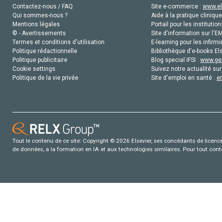
Contactez-nous / FAQ
Site e-commerce :
www.el
Qui sommes-nous ?
Aide à la pratique clinique
Mentions légales
Portail pour les institution
© - Avertissements
Site d'information sur l'E
Termes et conditions d'utilisation
E-learning pour les infirmi
Politique rédactionnelle
Bibliothèque d'e-books Els
Politique publicitaire
Blog special IFSI :
www.gen
Cookie settings
Suivez notre actualité sur
Politique de la vie privée
Site d'emploi en santé :
e
Tout le contenu de ce site: Copyright © 2026 Elsevier, ses concédants de licence e
de données, a la formation en IA et aux technologies similaires. Pour tout con