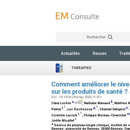
Rechercher
Actualités
Revues
Trait
THERAPIES
Comment améliorer le niveau
sur les produits de santé ?
Doi : 10.1016/j.therap.2025.11.011
a
,
⁎
b
Clara Locher
, Nathalie Manaud
, Mathieu 
1
1
f
,
g
,
h
,
Palma
, Luc Duchossoy
, Chantal Gatignol
1
l
,
m
Corentin Lacroix
, Philippe Moreau-Chevrolet
r
Joëlle Micallef
a
Service de pharmacologie clinique, Institut de r
Rennes, université de Rennes, 35000 Rennes, Fr