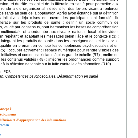
on, et du rôle essentiel de la littératie en santé pour permettre aux
 ronde a été organisée afin d’identifier des leviers visant à renforcer
e santé au sein de la population. Après avoir échangé sur la définition
s initiatives déjà mises en œuvre, les participants ont formulé dix
ttératie sur les produits de santé : définir un socle commun de
s, validé par consensus, pour harmoniser les bases de compréhension
 multimodale et coordonnée aux niveaux national, local et individuel
, en répétant et adaptant les messages selon l’âge et le contexte (R3) ;
 intégrant les produits de santé dans les enseignements et le service
e qualité en prenant en compte les compétences psychosociales et en
R5) ; occuper activement l’espace numérique pour rendre visibles des
s initiatives et contenus existants à plus grande échelle (R7) ; mettre en
t les contenus validés (R8) ; intégrer les ordonnances comme support
 à la réflexion nationale sur la lutte contre la désinformation (R10).
en PDF.
toyen, Compétences psychosociales, Désinformation en santé
concept ?
 médicaments
diffusion et d’appropriation des informations
’action
e