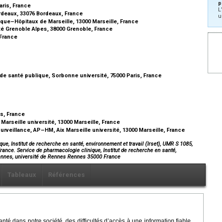
p
aris, France
L
deaux, 33076 Bordeaux, France
u
ique–Hôpitaux de Marseille, 13000 Marseille, France
té Grenoble Alpes, 38000 Grenoble, France
 France
 de santé publique, Sorbonne université, 75000 Paris, France
e
s, France
Marseille université, 13000 Marseille, France
veillance, AP–HM, Aix Marseille université, 13000 Marseille, France
e, Institut de recherche en santé, environnement et travail (Irset), UMR S 1085,
nce. Service de pharmacologie clinique, Institut de recherche en santé,
Rennes, université de Rennes Rennes 35000 France
Tableaux
Références
té dans notre société, des difficultés d’accès à une information fiable