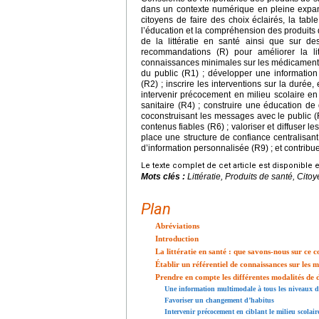
dans un contexte numérique en pleine expansi
citoyens de faire des choix éclairés, la table
l’éducation et la compréhension des produits d
de la littératie en santé ainsi que sur de
recommandations (R) pour améliorer la li
connaissances minimales sur les médicament
du public (R1) ; développer une information
(R2) ; inscrire les interventions sur la durée
intervenir précocement en milieu scolaire en
sanitaire (R4) ; construire une éducation d
coconstruisant les messages avec le public (
contenus fiables (R6) ; valoriser et diffuser le
place une structure de confiance centralisan
d’information personnalisée (R9) ; et contribuer
Le texte complet de cet article est disponible 
Mots clés :
Littératie, Produits de santé, Ci
Plan
Abréviations
Introduction
La littératie en santé : que savons-nous sur ce 
Établir un référentiel de connaissances sur les
Prendre en compte les différentes modalités de 
Une information multimodale à tous les niveaux d
Favoriser un changement d’habitus
Intervenir précocement en ciblant le milieu scolair