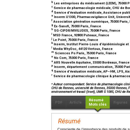
b
Les entreprises du médicament (LEEM), 75000 P
c
Service de pharmacologie médicale, CHU de Bor
d
Service d’évaluation médicale, Assistance publ
e
Inserm U1300, Pharmacovigilance Unit, Universi
f
Association génération numérique, 75000 Paris,
g
Ex-Sanofi, 75000 Paris, France
h
SG-CIPDR/MIVILUDES, 75008 Paris, France
i
MSD France, 92800 Puteaux, France
j
Le Point, 75000 Paris, France
k
Inserm, Institut Pierre-Louis d’épidémiologie et
l
Media WhyDoc, 44120 Vertoux, France
m
Sciences Po Paris, 75000 Paris, France
n
No Com, 75000 Paris, France
o
ARS Nouvelle Aquitaine, 33000 Bordeaux, Franc
p
Inserm, département communication, 75000 Pari
q
Service d’évaluation médicale, AP–HM, LPS, Aix 
r
Service de pharmacologie clinique & pharmacosur
⁎
Auteur correspondant. Service de pharmacologie cliniqu
CHU de Rennes, université de Rennes, 35000 Rennes, Fra
environnement et travail (Irset), UMR S 1085, CHU de 
Résumé
PDF
Article
Figures
Mots clés
Résumé
Consciente de l’importance des produits de san