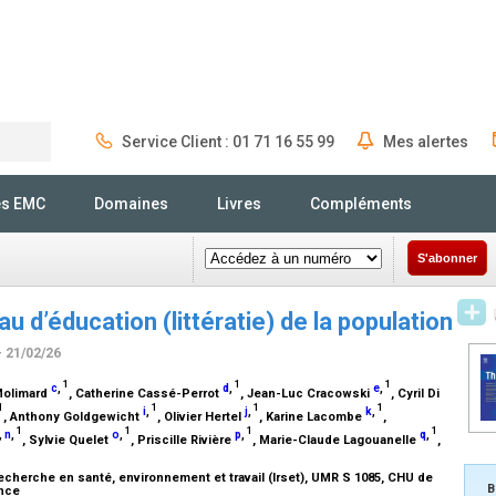
Service Client : 01 71 16 55 99
Mes alertes
Rechercher
és EMC
Domaines
Livres
Compléments
S'abonner
 d’éducation (littératie) de la population
- 21/02/26
1
1
1
c
,
d
,
e
,
Molimard
, Catherine Cassé-Perrot
, Jean-Luc Cracowski
, Cyril Di
1
1
1
1
i
,
j
,
k
,
, Anthony Goldgewicht
, Olivier Hertel
, Karine Lacombe
,
1
1
1
1
,
n
,
o
,
p
,
q
,
, Sylvie Quelet
, Priscille Rivière
, Marie-Claude Lagouanelle
,
echerche en santé, environnement et travail (Irset), UMR S 1085, CHU de
B
ance