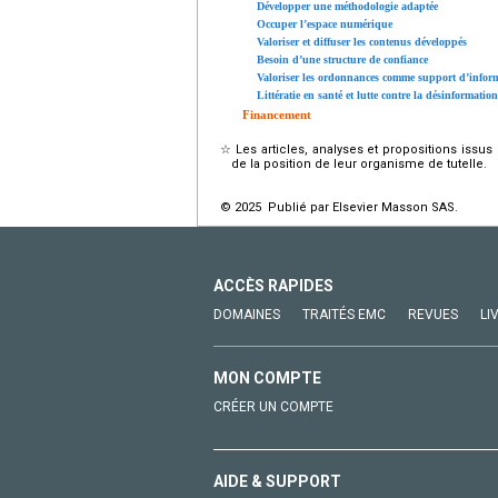
Développer une méthodologie adaptée
Occuper l’espace numérique
Valoriser et diffuser les contenus développés
Besoin d’une structure de confiance
Valoriser les ordonnances comme support d’inform
Littératie en santé et lutte contre la désinformation
Financement
☆
Les articles, analyses et propositions issu
de la position de leur organisme de tutelle.
© 2025 Publié par Elsevier Masson SAS.
ACCÈS RAPIDES
DOMAINES
TRAITÉS EMC
REVUES
LI
MON COMPTE
CRÉER UN COMPTE
AIDE & SUPPORT