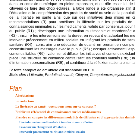
dans un contexte numérique en pleine expansion, et du rôle essentiel de la
citoyens de faire des choix éclairés, la table ronde a été organisée afin d’
l’éducation et la compréhension des produits de santé au sein de la populati
de la littératie en santé ainsi que sur des initiatives déjà mises en œ
recommandations (R) pour améliorer la littératie sur les produits d
connaissances minimales sur les médicaments, validé par consensus, pour
du public (R1) ; développer une information multimodale et coordonnée au
(R2) ; inscrire les interventions sur la durée, en répétant et adaptant les m
intervenir précocement en milieu scolaire en intégrant les produits de san
sanitaire (R4) ; construire une éducation de qualité en prenant en compt
coconstruisant les messages avec le public (R5) ; occuper activement l’es
contenus fiables (R6) ; valoriser et diffuser les initiatives et contenus exista
place une structure de confiance centralisant les contenus validés (R8) ;
d’information personnalisée (R9) ; et contribuer à la réflexion nationale sur la
Le texte complet de cet article est disponible en PDF.
Mots clés :
Littératie, Produits de santé, Citoyen, Compétences psychosocia
Plan
Abréviations
Introduction
La littératie en santé : que savons-nous sur ce concept ?
Établir un référentiel de connaissances sur les médicaments
Prendre en compte les différentes modalités de diffusion et d’appropriation des in
Une information multimodale à tous les niveaux d’action
Favoriser un changement d’habitus
Intervenir précocement en ciblant le milieu scolaire