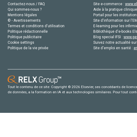
Contactez-nous / FAQ
Site e-commerce :
www.el
Qui sommes-nous ?
Aide à la pratique clinique
Mentions légales
Portail pour les institution
© - Avertissements
Site d'information sur l'E
Termes et conditions d'utilisation
E-learning pour les infirmi
Politique rédactionnelle
Bibliothèque d'e-books Els
Politique publicitaire
Blog special IFSI :
www.gen
Cookie settings
Suivez notre actualité sur
Politique de la vie privée
Site d'emploi en santé :
e
Tout le contenu de ce site: Copyright © 2026 Elsevier, ses concédants de licence e
de données, a la formation en IA et aux technologies similaires. Pour tout con