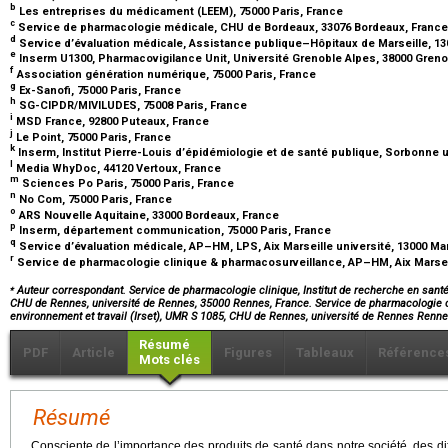
b
Les entreprises du médicament (LEEM), 75000 Paris, France
c
Service de pharmacologie médicale, CHU de Bordeaux, 33076 Bordeaux, Franc
d
Service d’évaluation médicale, Assistance publique–Hôpitaux de Marseille, 13
e
Inserm U1300, Pharmacovigilance Unit, Université Grenoble Alpes, 38000 Gren
f
Association génération numérique, 75000 Paris, France
g
Ex-Sanofi, 75000 Paris, France
h
SG-CIPDR/MIVILUDES, 75008 Paris, France
i
MSD France, 92800 Puteaux, France
j
Le Point, 75000 Paris, France
k
Inserm, Institut Pierre-Louis d’épidémiologie et de santé publique, Sorbonne u
l
Media WhyDoc, 44120 Vertoux, France
m
Sciences Po Paris, 75000 Paris, France
n
No Com, 75000 Paris, France
o
ARS Nouvelle Aquitaine, 33000 Bordeaux, France
p
Inserm, département communication, 75000 Paris, France
q
Service d’évaluation médicale, AP–HM, LPS, Aix Marseille université, 13000 Ma
r
Service de pharmacologie clinique & pharmacosurveillance, AP–HM, Aix Marseil
⁎
Auteur correspondant. Service de pharmacologie clinique, Institut de recherche en santé,
CHU de Rennes, université de Rennes, 35000 Rennes, France. Service de pharmacologie cli
environnement et travail (Irset), UMR S 1085, CHU de Rennes, université de Rennes Renn
Résumé
PDF
Article
Figures
Tableaux
Référence
Mots clés
Résumé
Consciente de l’importance des produits de santé dans notre société, des dif