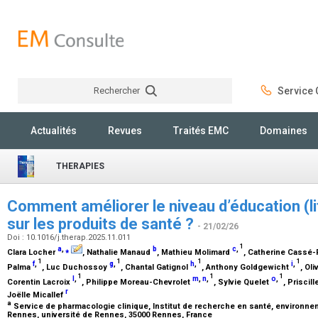
Rechercher
Service C
Rechercher
Actualités
Revues
Traités EMC
Domaines
THERAPIES
Comment améliorer le niveau d’éducation (lit
sur les produits de santé ?
- 21/02/26
Doi : 10.1016/j.therap.2025.11.011
1
a
,
⁎
b
c
,
Clara Locher
, Nathalie Manaud
, Mathieu Molimard
, Catherine Cassé-
1
1
1
1
f
,
g
,
h
,
i
,
Palma
, Luc Duchossoy
, Chantal Gatignol
, Anthony Goldgewicht
, Oli
1
1
1
l
,
m
,
n
,
o
,
Corentin Lacroix
, Philippe Moreau-Chevrolet
, Sylvie Quelet
, Priscil
r
Joëlle Micallef
a
Service de pharmacologie clinique, Institut de recherche en santé, environneme
Rennes, université de Rennes, 35000 Rennes, France