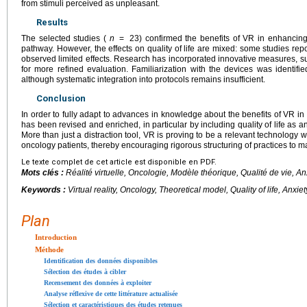
from stimuli perceived as unpleasant.
Results
The selected studies (
n
=
23) confirmed the benefits of VR in enhancing
pathway. However, the effects on quality of life are mixed: some studies rep
observed limited effects. Research has incorporated innovative measures, su
for more refined evaluation. Familiarization with the devices was identifie
although systematic integration into protocols remains insufficient.
Conclusion
In order to fully adapt to advances in knowledge about the benefits of VR in
has been revised and enriched, in particular by including quality of life as 
More than just a distraction tool, VR is proving to be a relevant technology w
oncology patients, thereby encouraging rigorous structuring of practices to ma
Le texte complet de cet article est disponible en PDF.
Mots clés :
Réalité virtuelle, Oncologie, Modèle théorique, Qualité de vie, A
Keywords :
Virtual reality, Oncology, Theoretical model, Quality of life, Anxiet
Plan
Introduction
Méthode
Identification des données disponibles
Sélection des études à cibler
Recensement des données à exploiter
Analyse réflexive de cette littérature actualisée
Sélection et caractéristiques des études retenues