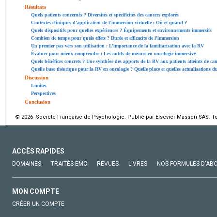
Résultats
Quels patients concernés ? Diversités et spécificités des cancers explorés
Contextes cliniques d’application de l’immersion virtuelle : Où et quand ?
Quels dispositifs pour quelles expériences ? Équipements et environnements immersifs
Combien de temps pour quels effets ? Durée et efficacité de l’immersion
Un premier pas vers son utilisation : L’importance de la familiarisation avec la RV
Évaluer pour mieux comprendre : Les outils de mesure en oncologie immersive
Quels bénéfices concrets ? Une synthèse des apports de la RV aux patients atteints de ca
Quelle base théorique pour la RV en oncologie ? Quelle place et quelles actualisations 
Discussion
Limites
Perspectives
Conclusion
© 2026 Société Française de Psychologie. Publié par Elsevier Masson SAS. To
ACCÈS RAPIDES
DOMAINES
TRAITÉS EMC
REVUES
LIVRES
NOS FORMULES D'AB
MON COMPTE
CRÉER UN COMPTE