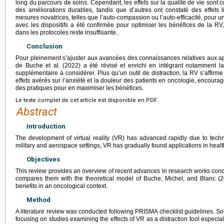
long du parcours de soins. Cependant, les effets sur la qualité de vie sont c
des améliorations durables, tandis que d’autres ont constaté des effets 
mesures novatrices, telles que l’auto-compassion ou l’auto-efficacité, pour un
avec les dispositifs a été confirmée pour optimiser les bénéfices de la RV
dans les protocoles reste insuffisante.
Conclusion
Pour pleinement s’ajuster aux avancées des connaissances relatives aux a
de Buche et al. (2022) a été révisé et enrichi en intégrant notamment 
supplémentaire à considérer. Plus qu’un outil de distraction, la RV s’affi
effets avérés sur l’anxiété et la douleur des patients en oncologie, encourag
des pratiques pour en maximiser les bénéfices.
Le texte complet de cet article est disponible en PDF.
Abstract
Introduction
The development of virtual reality (VR) has advanced rapidly due to techno
military and aerospace settings, VR has gradually found applications in healt
Objectives
This review provides an overview of recent advances in research works con
compares them with the theoretical model of Buche, Michel, and Blanc (20
benefits in an oncological context.
Method
A literature review was conducted following PRISMA checklist guidelines. S
focusing on studies examining the effects of VR as a distraction tool especial