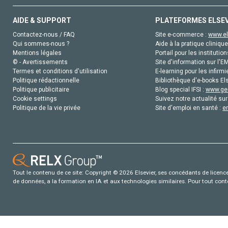
AIDE & SUPPORT
PLATEFORMES ELSE
Contactez-nous / FAQ
Site e-commerce :
www.el
Qui sommes-nous ?
Aide à la pratique clinique
Mentions légales
Portail pour les institution
© - Avertissements
Site d'information sur l'E
Termes et conditions d'utilisation
E-learning pour les infirmi
Politique rédactionnelle
Bibliothèque d'e-books Els
Politique publicitaire
Blog special IFSI :
www.gen
Cookie settings
Suivez notre actualité sur
Politique de la vie privée
Site d'emploi en santé :
e
Tout le contenu de ce site: Copyright © 2026 Elsevier, ses concédants de licence e
de données, a la formation en IA et aux technologies similaires. Pour tout con