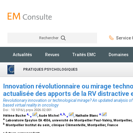
Rechercher
Service C
Rechercher
Actualités
Revues
Traités EMC
Domaines
PRATIQUES PSYCHOLOGIQUES
Innovation révolutionnaire ou mirage techn
actualisée des apports de la RV distractive
Revolutionary innovation or technological mirage? An updated analysis of 
based virtual reality in oncology
Doi : 10.1016/j.prps.2026.02.001
a
,
a
,
b
,
a
Hélène Buche
⁎
, Aude Michel
⁎
, Nathalie Blanc
a
Laboratoire Epsylon EA 4556, université de Montpellier Paul-Valéry, Montpellier
b
Montpellier Institut du sein, clinique Clémentville, Montpellier, France
⁎