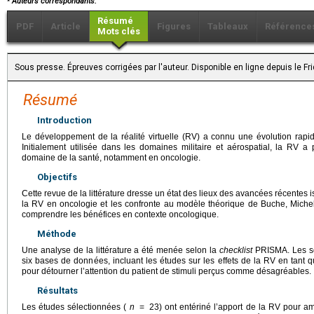
Auteurs correspondants.
Résumé
PDF
Article
Figures
Tableaux
Référence
Mots clés
Sous presse. Épreuves corrigées par l'auteur. Disponible en ligne depuis le F
Résumé
Introduction
Le développement de la réalité virtuelle (RV) a connu une évolution rap
Initialement utilisée dans les domaines militaire et aérospatial, la RV 
domaine de la santé, notamment en oncologie.
Objectifs
Cette revue de la littérature dresse un état des lieux des avancées récentes 
la RV en oncologie et les confronte au modèle théorique de Buche, Miche
comprendre les bénéfices en contexte oncologique.
Méthode
Une analyse de la littérature a été menée selon la
checklist
PRISMA. Les sou
six bases de données, incluant les études sur les effets de la RV en tant qu
pour détourner l’attention du patient de stimuli perçus comme désagréables.
Résultats
Les études sélectionnées (
n
=
23) ont entériné l’apport de la RV pour amé