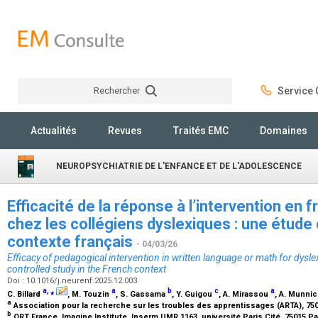
Rechercher
Service C
Rechercher
Actualités
Revues
Traités EMC
Domaines
NEUROPSYCHIATRIE DE L'ENFANCE ET DE L'ADOLESCENCE
Efficacité de la réponse à l’intervention en 
chez les collégiens dyslexiques : une étude
contexte français
- 04/03/26
Efficacy of pedagogical intervention in written language or math for dysle
controlled study in the French context
Doi : 10.1016/j.neurenf.2025.12.003
a
,
⁎
a
b
c
a
C. Billard
, M. Touzin
, S. Gassama
, Y. Guigou
, A. Mirassou
, A. Munni
a
Association pour la recherche sur les troubles des apprentissages (ARTA), 75
b
ORT France, Imagine Institute, Inserm UMR 1163, université Paris Cité, 75015 Pa