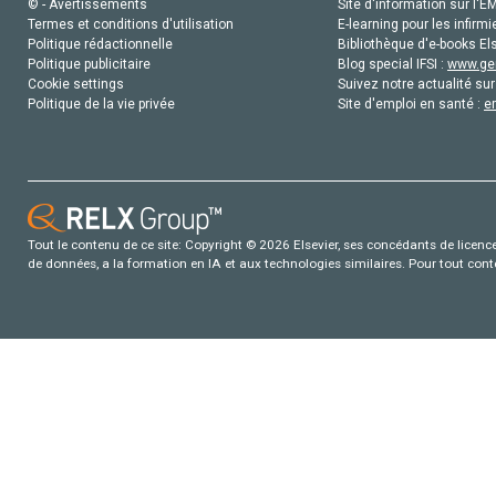
© - Avertissements
Site d'information sur l'E
Termes et conditions d'utilisation
E-learning pour les infirmi
Politique rédactionnelle
Bibliothèque d'e-books Els
Politique publicitaire
Blog special IFSI :
www.gen
Cookie settings
Suivez notre actualité sur
Politique de la vie privée
Site d'emploi en santé :
e
Tout le contenu de ce site: Copyright © 2026 Elsevier, ses concédants de licence e
de données, a la formation en IA et aux technologies similaires. Pour tout con