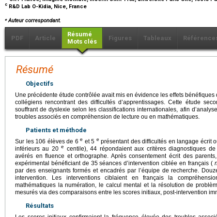
c
R&D Lab O-Kidia, Nice, France
⁎
Auteur correspondant.
Résumé
PDF
Article
Figures
Tableaux
Référence
Mots clés
Résumé
Objectifs
Une précédente étude contrôlée avait mis en évidence les effets bénéfiques 
collégiens rencontrant des difficultés d’apprentissages. Cette étude sec
souffrant de dyslexie selon les classifications internationales, afin d’analys
troubles associés en compréhension de lecture ou en mathématiques.
Patients et méthode
e
e
Sur les 106 élèves de 6
et 5
présentant des difficultés en langage écrit
e
inférieurs au 20
centile), 44 répondaient aux critères diagnostiques de 
avérés en fluence et orthographe. Après consentement écrit des parents
expérimental bénéficiant de 35 séances d’intervention ciblée en français (
par des enseignants formés et encadrés par l’équipe de recherche. Douze
intervention. Les interventions ciblaient en français la compréhensi
mathématiques la numération, le calcul mental et la résolution de problème
mesurés via des comparaisons entre les scores initiaux, post-intervention imm
Résultats
Les scores initiaux confirmaient la fréquence élevée des troubles asso