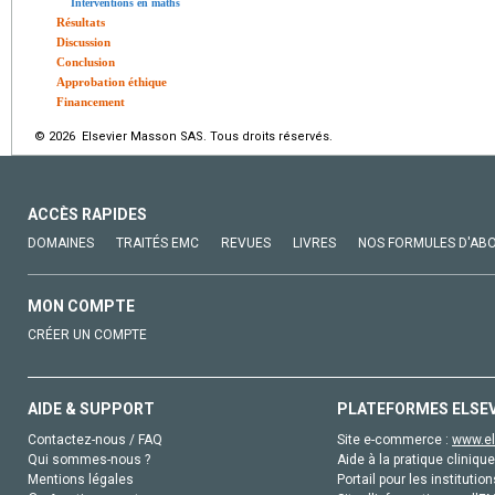
Interventions en maths
Résultats
Discussion
Conclusion
Approbation éthique
Financement
© 2026 Elsevier Masson SAS. Tous droits réservés.
ACCÈS RAPIDES
DOMAINES
TRAITÉS EMC
REVUES
LIVRES
NOS FORMULES D'AB
MON COMPTE
CRÉER UN COMPTE
AIDE & SUPPORT
PLATEFORMES ELSE
Contactez-nous / FAQ
Site e-commerce :
www.el
Qui sommes-nous ?
Aide à la pratique clinique
Mentions légales
Portail pour les institution