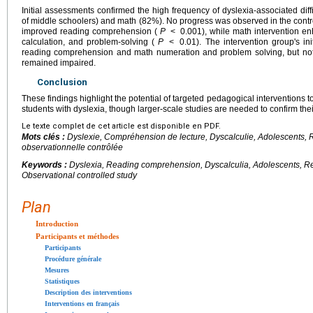
Initial assessments confirmed the high frequency of dyslexia-associated di
of middle schoolers) and math (82%). No progress was observed in the control
improved reading comprehension (
P
<
0.001), while math intervention 
calculation, and problem-solving (
P
<
0.01). The intervention group's in
reading comprehension and math numeration and problem solving, but not 
remained impaired.
Conclusion
These findings highlight the potential of targeted pedagogical interventions t
students with dyslexia, though larger-scale studies are needed to confirm their
Le texte complet de cet article est disponible en PDF.
Mots clés :
Dyslexie, Compréhension de lecture, Dyscalculie, Adolescents, R
observationnelle contrôlée
Keywords :
Dyslexia, Reading comprehension, Dyscalculia, Adolescents, Re
Observational controlled study
Plan
Introduction
Participants et méthodes
Participants
Procédure générale
Mesures
Statistiques
Description des interventions
Interventions en français