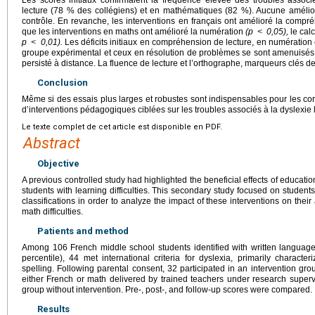
lecture (78 % des collégiens) et en mathématiques (82 %). Aucune amélio
contrôle. En revanche, les interventions en français ont amélioré la compr
que les interventions en maths ont amélioré la numération
(p
<
0,05),
le cal
p
<
0,01).
Les déficits initiaux en compréhension de lecture, en numération 
groupe expérimental et ceux en résolution de problèmes se sont amenuisés. 
persisté à distance. La fluence de lecture et l’orthographe, marqueurs clés de
Conclusion
Même si des essais plus larges et robustes sont indispensables pour les corro
d’interventions pédagogiques ciblées sur les troubles associés à la dyslexie l
Le texte complet de cet article est disponible en PDF.
Abstract
Objective
A previous controlled study had highlighted the beneficial effects of educatio
students with learning difficulties. This secondary study focused on students
classifications in order to analyze the impact of these interventions on th
math difficulties.
Patients and method
Among 106 French middle school students identified with written language 
percentile), 44 met international criteria for dyslexia, primarily characte
spelling. Following parental consent, 32 participated in an intervention gro
either French or math delivered by trained teachers under research superv
group without intervention. Pre-, post-, and follow-up scores were compared.
Results