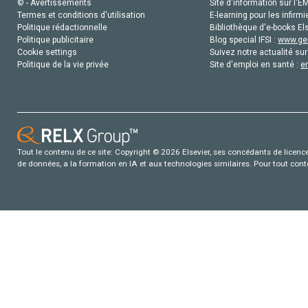
© - Avertissements
Site d'information sur l'E
Termes et conditions d'utilisation
E-learning pour les infirmi
Politique rédactionnelle
Bibliothèque d'e-books Els
Politique publicitaire
Blog special IFSI :
www.gen
Cookie settings
Suivez notre actualité sur
Politique de la vie privée
Site d'emploi en santé :
e
Tout le contenu de ce site: Copyright © 2026 Elsevier, ses concédants de licence e
de données, a la formation en IA et aux technologies similaires. Pour tout con