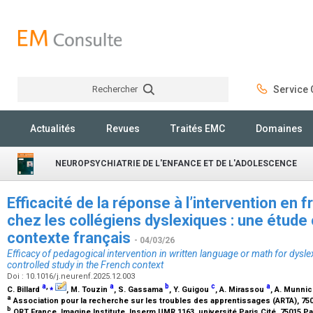
Rechercher
Service C
Rechercher
Actualités
Revues
Traités EMC
Domaines
NEUROPSYCHIATRIE DE L'ENFANCE ET DE L'ADOLESCENCE
Efficacité de la réponse à l’intervention en 
chez les collégiens dyslexiques : une étude
contexte français
- 04/03/26
Efficacy of pedagogical intervention in written language or math for dysle
controlled study in the French context
Doi : 10.1016/j.neurenf.2025.12.003
a
,
⁎
a
b
c
a
C. Billard
, M. Touzin
, S. Gassama
, Y. Guigou
, A. Mirassou
, A. Munni
a
Association pour la recherche sur les troubles des apprentissages (ARTA), 75
b
ORT France, Imagine Institute, Inserm UMR 1163, université Paris Cité, 75015 Pa