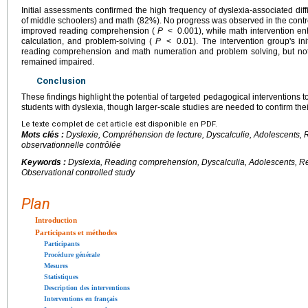
Initial assessments confirmed the high frequency of dyslexia-associated di
of middle schoolers) and math (82%). No progress was observed in the control
improved reading comprehension (
P
<
0.001), while math intervention 
calculation, and problem-solving (
P
<
0.01). The intervention group's in
reading comprehension and math numeration and problem solving, but not 
remained impaired.
Conclusion
These findings highlight the potential of targeted pedagogical interventions t
students with dyslexia, though larger-scale studies are needed to confirm their
Le texte complet de cet article est disponible en PDF.
Mots clés :
Dyslexie, Compréhension de lecture, Dyscalculie, Adolescents, R
observationnelle contrôlée
Keywords :
Dyslexia, Reading comprehension, Dyscalculia, Adolescents, Re
Observational controlled study
Plan
Introduction
Participants et méthodes
Participants
Procédure générale
Mesures
Statistiques
Description des interventions
Interventions en français