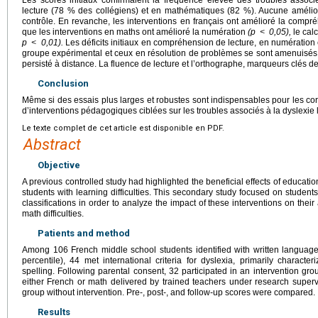
lecture (78 % des collégiens) et en mathématiques (82 %). Aucune amélio
contrôle. En revanche, les interventions en français ont amélioré la compr
que les interventions en maths ont amélioré la numération
(p
<
0,05),
le cal
p
<
0,01).
Les déficits initiaux en compréhension de lecture, en numération 
groupe expérimental et ceux en résolution de problèmes se sont amenuisés. 
persisté à distance. La fluence de lecture et l’orthographe, marqueurs clés de
Conclusion
Même si des essais plus larges et robustes sont indispensables pour les corro
d’interventions pédagogiques ciblées sur les troubles associés à la dyslexie l
Le texte complet de cet article est disponible en PDF.
Abstract
Objective
A previous controlled study had highlighted the beneficial effects of educatio
students with learning difficulties. This secondary study focused on students
classifications in order to analyze the impact of these interventions on th
math difficulties.
Patients and method
Among 106 French middle school students identified with written language 
percentile), 44 met international criteria for dyslexia, primarily characte
spelling. Following parental consent, 32 participated in an intervention gro
either French or math delivered by trained teachers under research superv
group without intervention. Pre-, post-, and follow-up scores were compared.
Results