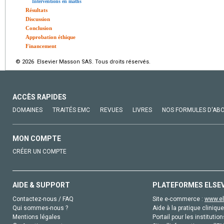
Interventions en maths
Résultats
Discussion
Conclusion
Approbation éthique
Financement
© 2026 Elsevier Masson SAS. Tous droits réservés.
ACCÈS RAPIDES
DOMAINES
TRAITÉS EMC
REVUES
LIVRES
NOS FORMULES D'AB
MON COMPTE
CRÉER UN COMPTE
AIDE & SUPPORT
PLATEFORMES ELSE
Contactez-nous / FAQ
Site e-commerce :
www.el
Qui sommes-nous ?
Aide à la pratique clinique
Mentions légales
Portail pour les institution