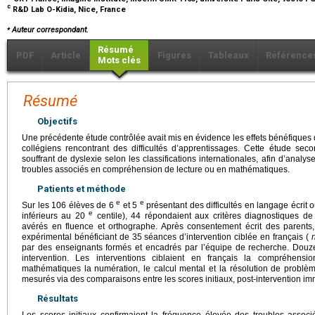
c
R&D Lab O-Kidia, Nice, France
⁎
Auteur correspondant.
Résumé
PDF
Article
Figures
Tableaux
Référence
Mots clés
Résumé
Objectifs
Une précédente étude contrôlée avait mis en évidence les effets bénéfiques 
collégiens rencontrant des difficultés d’apprentissages. Cette étude sec
souffrant de dyslexie selon les classifications internationales, afin d’analys
troubles associés en compréhension de lecture ou en mathématiques.
Patients et méthode
e
e
Sur les 106 élèves de 6
et 5
présentant des difficultés en langage écrit
e
inférieurs au 20
centile), 44 répondaient aux critères diagnostiques de 
avérés en fluence et orthographe. Après consentement écrit des parents
expérimental bénéficiant de 35 séances d’intervention ciblée en français (
par des enseignants formés et encadrés par l’équipe de recherche. Douze
intervention. Les interventions ciblaient en français la compréhensi
mathématiques la numération, le calcul mental et la résolution de problème
mesurés via des comparaisons entre les scores initiaux, post-intervention imm
Résultats
Les scores initiaux confirmaient la fréquence élevée des troubles asso