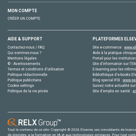
MON COMPTE
CRÉER UN COMPTE
AIDE & SUPPORT
PLATEFORMES ELSE
Contactez-nous / FAQ
Site e-commerce :
www.el
Qui sommes-nous ?
Aide à la pratique clinique
Mentions légales
Portail pour les institution
© - Avertissements
Site d'information sur l'E
Termes et conditions d'utilisation
E-learning pour les infirmi
Politique rédactionnelle
Bibliothèque d'e-books Els
Politique publicitaire
Blog special IFSI :
www.gen
Cookie settings
Suivez notre actualité sur
Politique de la vie privée
Site d'emploi en santé :
e
Tout le contenu de ce site: Copyright © 2026 Elsevier, ses concédants de licence e
de données, a la formation en IA et aux technologies similaires. Pour tout con