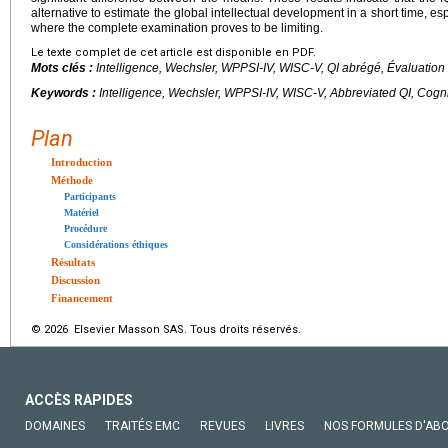
alternative to estimate the global intellectual development in a short time, esp
where the complete examination proves to be limiting.
Le texte complet de cet article est disponible en PDF.
Mots clés :
Intelligence, Wechsler, WPPSI-IV, WISC-V, QI abrégé, Évaluation 
Keywords :
Intelligence, Wechsler, WPPSI-IV, WISC-V, Abbreviated QI, Cogni
Plan
Introduction
Méthode
Participants
Matériel
Procédure
Considérations éthiques
Résultats
Discussion
Financement
© 2026 Elsevier Masson SAS. Tous droits réservés.
ACCÈS RAPIDES
DOMAINES
TRAITÉS EMC
REVUES
LIVRES
NOS FORMULES D'AB