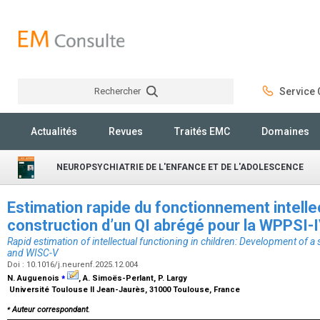
Rechercher
Service C
Rechercher
Actualités
Revues
Traités EMC
Domaines
NEUROPSYCHIATRIE DE L'ENFANCE ET DE L'ADOLESCENCE
Estimation rapide du fonctionnement intellec
construction d’un QI abrégé pour la WPPSI-
Rapid estimation of intellectual functioning in children: Development of a
and WISC-V
Doi : 10.1016/j.neurenf.2025.12.004
⁎
N. Auguenois
, A. Simoës-Perlant, P. Largy
Université Toulouse II Jean-Jaurès, 31000 Toulouse, France
⁎
Auteur correspondant.