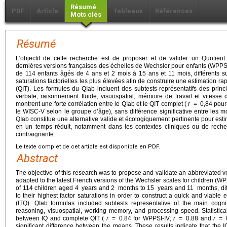
Résumé
PDF
Article
Tableaux
Références
Mots clés
Résumé
L’objectif de cette recherche est de proposer et de valider un Quotient
dernières versions françaises des échelles de Wechsler pour enfants (WPPSI-
de 114 enfants âgés de 4 ans et 2 mois à 15 ans et 11 mois, différents su
saturations factorielles les plus élevées afin de construire une estimation rapi
(QIT). Les formules du QIab incluent des subtests représentatifs des princ
verbale, raisonnement fluide, visuospatial, mémoire de travail et vitesse 
montrent une forte corrélation entre le QIab et le QIT complet (
r
=
0,84 pour
le WISC-V selon le groupe d’âge), sans différence significative entre les 
QIab constitue une alternative valide et écologiquement pertinente pour esti
en un temps réduit, notamment dans les contextes cliniques ou de reche
contraignante.
Le texte complet de cet article est disponible en PDF.
Abstract
The objective of this research was to propose and validate an abbreviated ve
adapted to the latest French versions of the Wechsler scales for children 
of 114 children aged 4
years and 2
months to 15
years and 11
months, di
to their highest factor saturations in order to construct a quick and viable e
(ITQ). QIab formulas included subtests representative of the main cogni
reasoning, visuospatial, working memory, and processing speed. Statistic
between IQ and complete QIT (
r
=
0.84 for WPPSI-IV;
r
=
0.88 and
r
=
significant difference between the means. These results indicate that the I