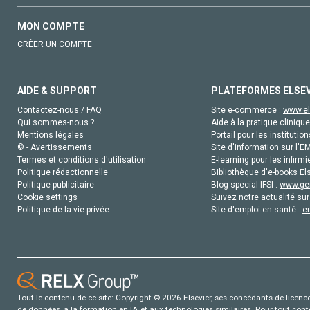
MON COMPTE
CRÉER UN COMPTE
AIDE & SUPPORT
PLATEFORMES ELSE
Contactez-nous / FAQ
Site e-commerce :
www.el
Qui sommes-nous ?
Aide à la pratique clinique
Mentions légales
Portail pour les institution
© - Avertissements
Site d'information sur l'E
Termes et conditions d'utilisation
E-learning pour les infirmi
Politique rédactionnelle
Bibliothèque d'e-books Els
Politique publicitaire
Blog special IFSI :
www.gen
Cookie settings
Suivez notre actualité sur
Politique de la vie privée
Site d'emploi en santé :
e
Tout le contenu de ce site: Copyright © 2026 Elsevier, ses concédants de licence e
de données, a la formation en IA et aux technologies similaires. Pour tout con