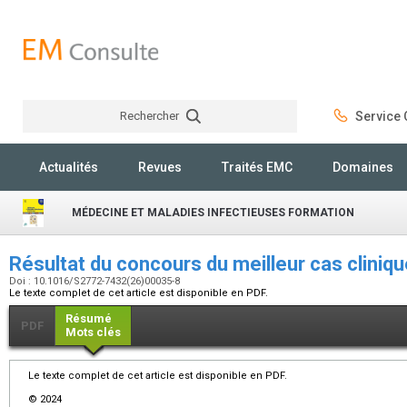
Rechercher
Service C
Rechercher
Actualités
Revues
Traités EMC
Domaines
MÉDECINE ET MALADIES INFECTIEUSES FORMATION
Résultat du concours du meilleur cas clini
Doi : 10.1016/S2772-7432(26)00035-8
Le texte complet de cet article est disponible en PDF.
Résumé
PDF
Mots clés
Le texte complet de cet article est disponible en PDF.
© 2024