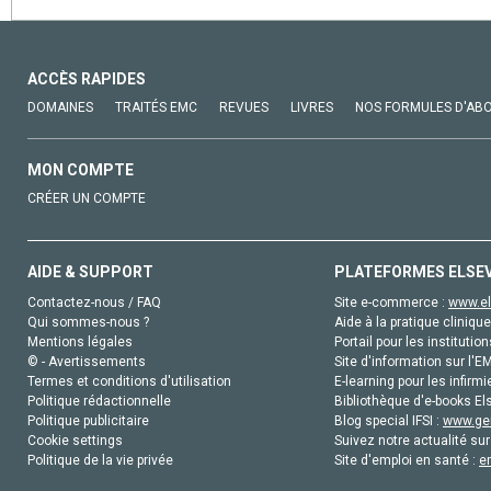
ACCÈS RAPIDES
DOMAINES
TRAITÉS EMC
REVUES
LIVRES
NOS FORMULES D'AB
MON COMPTE
CRÉER UN COMPTE
AIDE & SUPPORT
PLATEFORMES ELSE
Contactez-nous / FAQ
Site e-commerce :
www.el
Qui sommes-nous ?
Aide à la pratique clinique
Mentions légales
Portail pour les institution
© - Avertissements
Site d'information sur l'E
Termes et conditions d'utilisation
E-learning pour les infirmi
Politique rédactionnelle
Bibliothèque d'e-books Els
Politique publicitaire
Blog special IFSI :
www.gen
Cookie settings
Suivez notre actualité sur
Politique de la vie privée
Site d'emploi en santé :
e