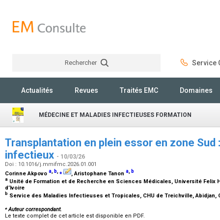
Rechercher
Service C
Rechercher
Actualités
Revues
Traités EMC
Domaines
MÉDECINE ET MALADIES INFECTIEUSES FORMATION
Transplantation en plein essor en zone Sud : 
infectieux
- 10/03/26
Doi : 10.1016/j.mmifmc.2026.01.001
a
,
b
,
⁎
a
,
b
Corinne Akpovo
, Aristophane Tanon
a
Unité de Formation et de Recherche en Sciences Médicales, Université Felix 
d’Ivoire
b
Service des Maladies Infectieuses et Tropicales, CHU de Treichville, Abidjan, 
⁎
Auteur correspondant.
Le texte complet de cet article est disponible en PDF.