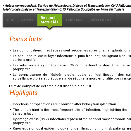
⁎
Auteur correspondant. Service de Néphrologie, Dialyse et Transplantation, CHU Fattouma
Néphrologie Dialyse et Transplantation CHU Fattouma Bourguiba de Monastir Tunisie
Résumé
PDF
Article
Tableaux
Références
Mots clés
Points forts
•
Les complications infectieuses sont fréquentes après une transplantation r
•
Le site urinaire est le foyer infectieux le plus fréquent, soulignant ainsi 
après la greffe.
•
Les infections à cytomégalovirus (CMV) constituent la deuxième cause 
prophylaxie.
•
La connaissance de l’épidémiologie locale et l’identification des s
surveillance ciblée et précoce afin de réduire la morbi-mortalité post-transp
Le texte complet de cet article est disponible en PDF.
Highlights
•
Infectious complications are common after kidney transplantation.
•
The urinary tract is the most frequent site of infection, highlighting the 
transplantation.
•
Cytomegalovirus (CMV) infections represent the second most common cau
prophylaxis.
•
Knowledge of local epidemiology and identification of high-risk patients are