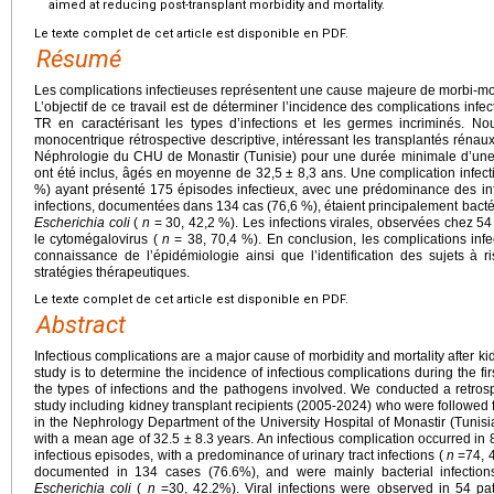
aimed at reducing post-transplant morbidity and mortality.
Le texte complet de cet article est disponible en PDF.
Résumé
Les complications infectieuses représentent une cause majeure de morbi-mort
L’objectif de ce travail est de déterminer l’incidence des complications inf
TR en caractérisant les types d’infections et les germes incriminés.
monocentrique rétrospective descriptive, intéressant les transplantés rénau
Néphrologie du CHU de Monastir (Tunisie) pour une durée minimale d’une 
ont été inclus, âgés en moyenne de 32,5 ± 8,3 ans. Une complication infect
%) ayant présenté 175 épisodes infectieux, avec une prédominance des inf
infections, documentées dans 134 cas (76,6 %), étaient principalement bactér
Escherichia coli
(
n
= 30, 42,2 %). Les infections virales, observées chez 54
le cytomégalovirus (
n
= 38, 70,4 %). En conclusion, les complications inf
connaissance de l’épidémiologie ainsi que l’identification des sujets à r
stratégies thérapeutiques.
Le texte complet de cet article est disponible en PDF.
Abstract
Infectious complications are a major cause of morbidity and mortality after ki
study is to determine the incidence of infectious complications during the fir
the types of infections and the pathogens involved. We conducted a retrospe
study including kidney transplant recipients (2005-2024) who were followed fo
in the Nephrology Department of the University Hospital of Monastir (Tunisia
with a mean age of 32.5 ± 8.3 years. An infectious complication occurred i
infectious episodes, with a predominance of urinary tract infections (
n
=74, 4
documented in 134 cases (76.6%), and were mainly bacterial infectio
Escherichia coli
(
n
=30, 42.2%). Viral infections were observed in 54 pa