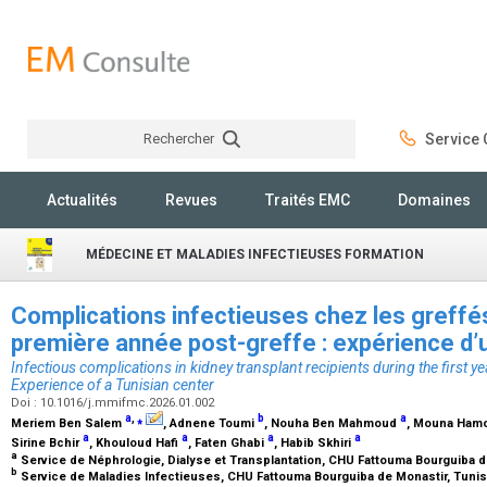
Rechercher
Service C
Rechercher
Actualités
Revues
Traités EMC
Domaines
MÉDECINE ET MALADIES INFECTIEUSES FORMATION
Complications infectieuses chez les greffés
première année post-greffe : expérience d’
Infectious complications in kidney transplant recipients during the first ye
Experience of a Tunisian center
Doi : 10.1016/j.mmifmc.2026.01.002
a
,
⁎
b
a
Meriem Ben Salem
, Adnene Toumi
, Nouha Ben Mahmoud
, Mouna Ham
a
a
a
a
Sirine Bchir
, Khouloud Hafi
, Faten Ghabi
, Habib Skhiri
a
Service de Néphrologie, Dialyse et Transplantation, CHU Fattouma Bourguiba d
b
Service de Maladies Infectieuses, CHU Fattouma Bourguiba de Monastir, Tuni