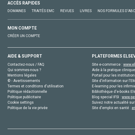
ACCÈS RAPIDES
DOMAINES
TRAITÉS EMC
REVUES
LIVRES
NOS FORMULES D'AB
MON COMPTE
CRÉER UN COMPTE
AIDE & SUPPORT
PLATEFORMES ELSE
Contactez-nous / FAQ
Site e-commerce :
www.el
Qui sommes-nous ?
Aide à la pratique clinique
Mentions légales
Portail pour les institution
© - Avertissements
Site d'information sur l'E
Termes et conditions d'utilisation
E-learning pour les infirmi
Politique rédactionnelle
Bibliothèque d'e-books Els
Politique publicitaire
Blog special IFSI :
www.gen
Cookie settings
Suivez notre actualité sur
Politique de la vie privée
Site d'emploi en santé :
e